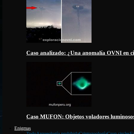
Caso analizado: ¿Una anomalía OVNI en c
Caso MUFON: Objetos voladores luminosos
Enigmas
Todo
Arqueología prohibida
Criptozoología
Crop circles
Fa