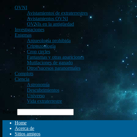
OVNI
Avistamientos de extraterrestres
Avistamientos OVNI
OVNIs en la antigüedad
Investigaciones
Enigmas
Arqueología prohibida
Criptozoología
Crop circles
Fantasmas y otras apariciones
Mutilaciones de ganado
Otros sucesos paranormales
Complots
Ciencia
Astronomía
Descubrimientos
Universo
Vida extraterrestre
Buscar
Home
Acerca de
Sitios amigos