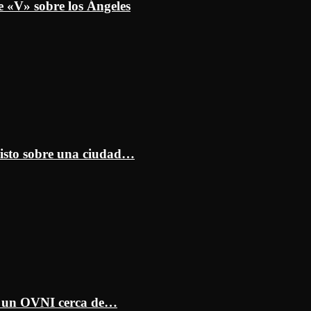
e «V» sobre los Ángeles
isto sobre una ciudad…
ar un OVNI cerca de…