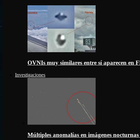
OVNIs muy similares entre sí aparecen en 
Investigaciones
Múltiples anomalías en imágenes nocturnas