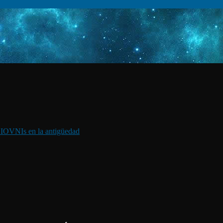
I
OVNIs en la antigüedad