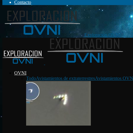
Contacto
Exploración OVNI
OVNI
Todo
Avistamientos de extraterrestres
Avistamientos OVN