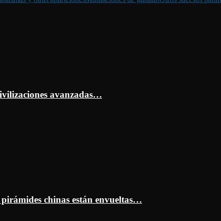
ivilizaciones avanzadas…
s pirámides chinas están envueltas…