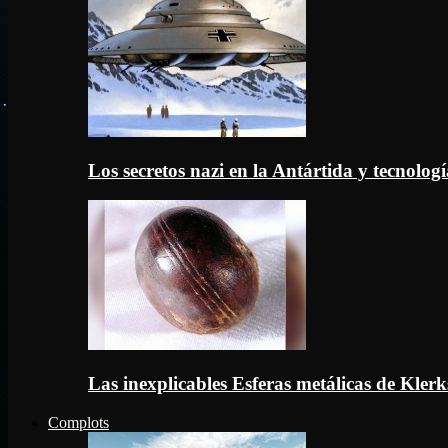
Los secretos nazi en la Antártida y tecnologí
Las inexplicables Esferas metálicas de Kler
Complots