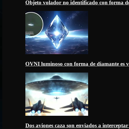
Objeto volador no identificado con forma d
OVNI luminoso con forma de diamante es v
Dos aviones caza son enviados a intercept