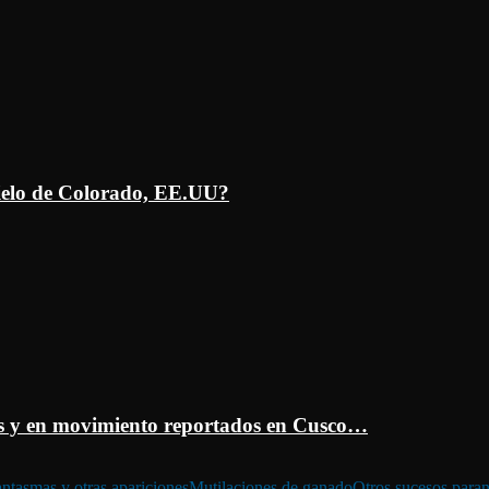
ielo de Colorado, EE.UU?
 y en movimiento reportados en Cusco…
ntasmas y otras apariciones
Mutilaciones de ganado
Otros sucesos para