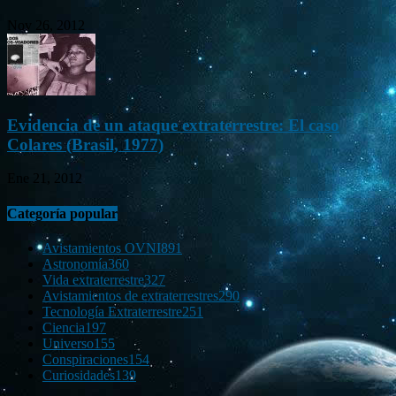
Nov 26, 2012
Evidencia de un ataque extraterrestre: El caso
Colares (Brasil, 1977)
Ene 21, 2012
Categoría popular
Avistamientos OVNI
891
Astronomía
360
Vida extraterrestre
327
Avistamientos de extraterrestres
290
Tecnología Extraterrestre
251
Ciencia
197
Universo
155
Conspiraciones
154
Curiosidades
139