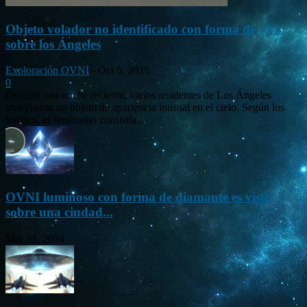
Objeto volador no identificado con forma de «V»
sobre los Ángeles
Exploración OVNI
-
Oct 5, 2025
0
Durante una noche reciente, varios residentes de Los Ángeles
observaron un objeto de apariencia inusual en el cielo. Según los
testigos, el fenómeno consistía...
OVNI luminoso con forma de diamante es visto
sobre una ciudad...
Mar 31, 2024