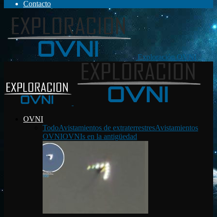
Contacto
Exploración OVNI
OVNI
Todo
Avistamientos de extraterrestres
Avistamientos
OVNI
OVNIs en la antigüedad