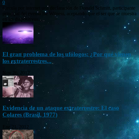
0
Circula por internet una declaración de Donald Schmitt, participante
principal del evento Be Witness, aceptando que el ser que se muestra
en las diapositivas...
El gran problema de los ufólogos: ¿Por qué vienen
los extraterrestres...
Nov 26, 2012
Evidencia de un ataque extraterrestre: El caso
Colares (Brasil, 1977)
Ene 21, 2012