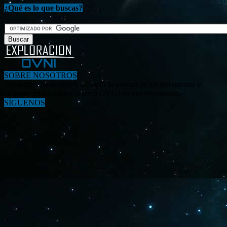
¿Qué es lo que buscas?
SOBRE NOSOTROS
«Investigar, descubrir y difundir la verdad de los fenómenos y
enigmas relacionados al tema OVNI en nuestro mundo.»
SÍGUENOS