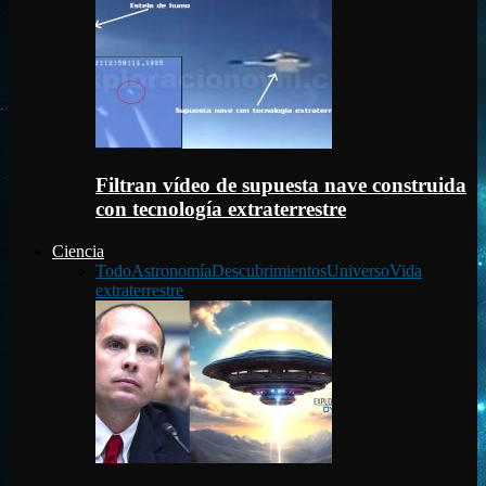
Filtran vídeo de supuesta nave construida
con tecnología extraterrestre
Ciencia
Todo
Astronomía
Descubrimientos
Universo
Vida
extraterrestre