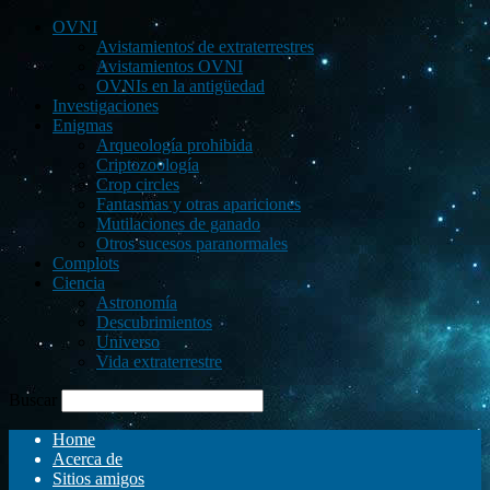
OVNI
Avistamientos de extraterrestres
Avistamientos OVNI
OVNIs en la antigüedad
Investigaciones
Enigmas
Arqueología prohibida
Criptozoología
Crop circles
Fantasmas y otras apariciones
Mutilaciones de ganado
Otros sucesos paranormales
Complots
Ciencia
Astronomía
Descubrimientos
Universo
Vida extraterrestre
Buscar
Home
Acerca de
Sitios amigos