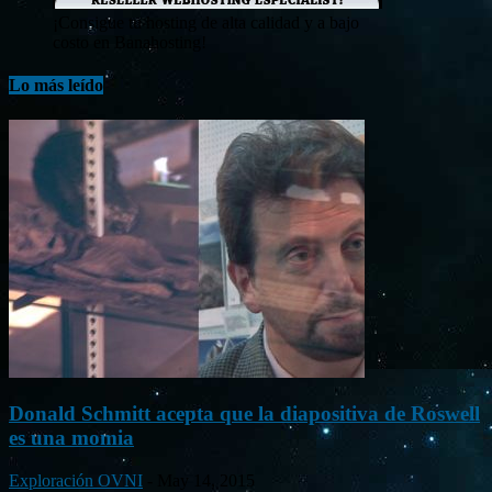
¡Consigue tu hosting de alta calidad y a bajo
costo en Banahosting!
Lo más leído
Donald Schmitt acepta que la diapositiva de Roswell
es una momia
Exploración OVNI
-
May 14, 2015