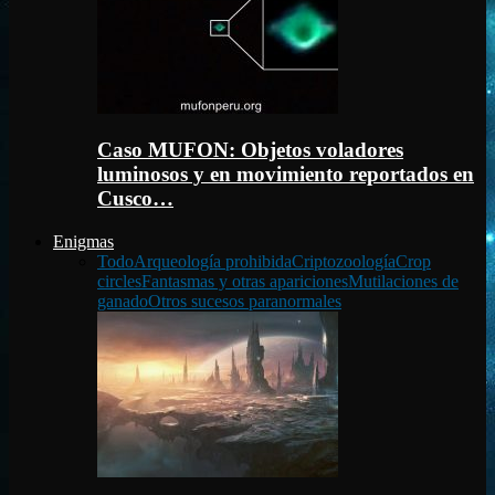
Caso MUFON: Objetos voladores
luminosos y en movimiento reportados en
Cusco…
Enigmas
Todo
Arqueología prohibida
Criptozoología
Crop
circles
Fantasmas y otras apariciones
Mutilaciones de
ganado
Otros sucesos paranormales