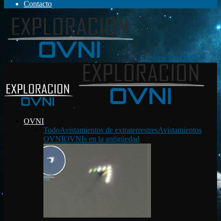
Contacto
Exploración OVNI
OVNI
Todo
Avistamientos de extraterrestres
Avistamientos
OVNI
OVNIs en la antigüedad