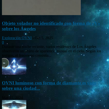
Objeto volador no identificado con forma de «V»
sobre los Ángeles
Exploración OVNI
-
Oct 5, 2025
0
Durante una noche reciente, varios residentes de Los Ángeles
observaron un objeto de apariencia inusual en el cielo. Según los
testigos, el fenómeno consistía...
OVNI luminoso con forma de diamante es visto
sobre una ciudad...
Mar 31, 2024