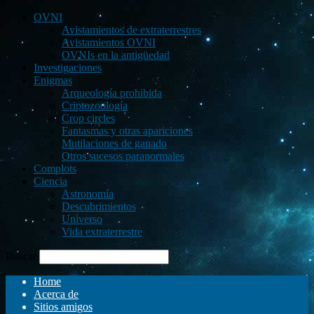
OVNI
Avistamientos de extraterrestres
Avistamientos OVNI
OVNIs en la antigüedad
Investigaciones
Enigmas
Arqueología prohibida
Criptozoología
Crop circles
Fantasmas y otras apariciones
Mutilaciones de ganado
Otros sucesos paranormales
Complots
Ciencia
Astronomía
Descubrimientos
Universo
Vida extraterrestre
Buscar
Home
Acerca de
Sitios amigos