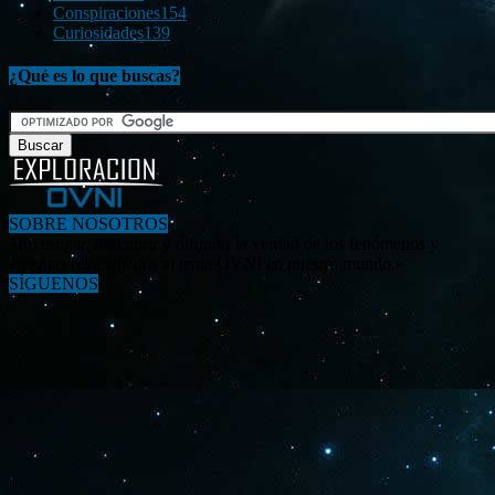
Conspiraciones
154
Curiosidades
139
¿Qué es lo que buscas?
SOBRE NOSOTROS
«Investigar, descubrir y difundir la verdad de los fenómenos y
enigmas relacionados al tema OVNI en nuestro mundo.»
SÍGUENOS