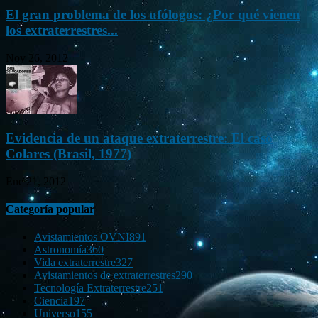
El gran problema de los ufólogos: ¿Por qué vienen
los extraterrestres...
Nov 26, 2012
Evidencia de un ataque extraterrestre: El caso
Colares (Brasil, 1977)
Ene 21, 2012
Categoría popular
Avistamientos OVNI
891
Astronomía
360
Vida extraterrestre
327
Avistamientos de extraterrestres
290
Tecnología Extraterrestre
251
Ciencia
197
Universo
155