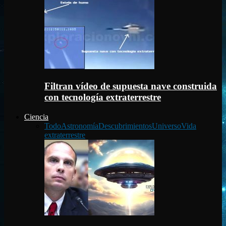
Filtran vídeo de supuesta nave construida
con tecnología extraterrestre
Ciencia
Todo
Astronomía
Descubrimientos
Universo
Vida
extraterrestre