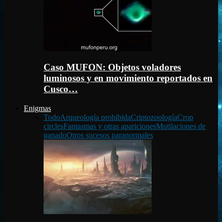
Caso MUFON: Objetos voladores
luminosos y en movimiento reportados en
Cusco…
Enigmas
Todo
Arqueología prohibida
Criptozoología
Crop
circles
Fantasmas y otras apariciones
Mutilaciones de
ganado
Otros sucesos paranormales