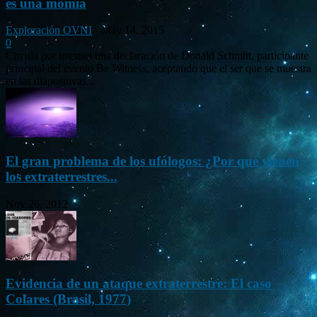
es una momia
Exploración OVNI
-
May 14, 2015
0
Circula por internet una declaración de Donald Schmitt, participante
principal del evento Be Witness, aceptando que el ser que se muestra
en las diapositivas...
El gran problema de los ufólogos: ¿Por qué vienen
los extraterrestres...
Nov 26, 2012
Evidencia de un ataque extraterrestre: El caso
Colares (Brasil, 1977)