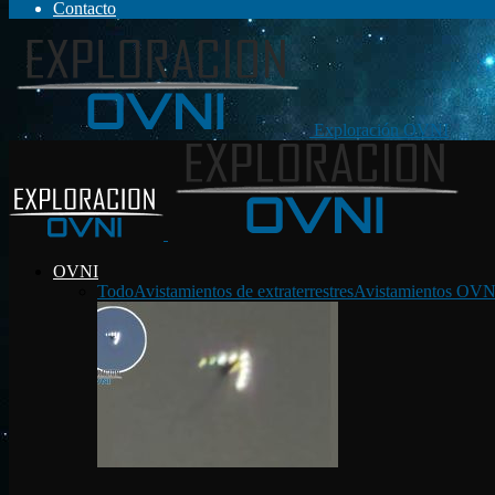
Contacto
Exploración OVNI
OVNI
Todo
Avistamientos de extraterrestres
Avistamientos OVN