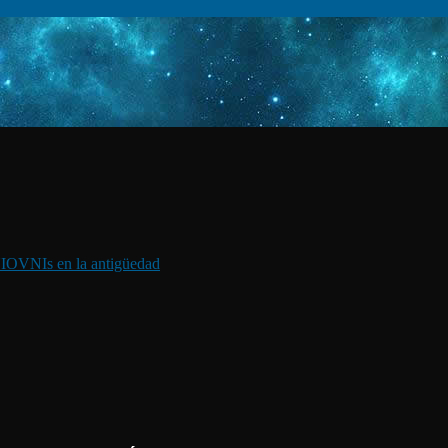
I
OVNIs en la antigüedad