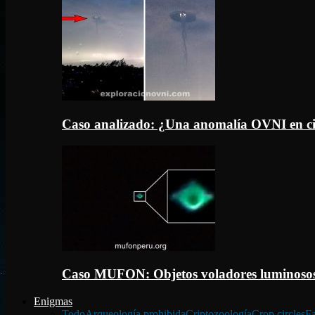
Caso analizado: ¿Una anomalía OVNI en c
Caso MUFON: Objetos voladores luminosos
Enigmas
Todo
Arqueología prohibida
Criptozoología
Crop circles
Fa