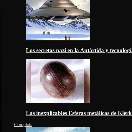
Los secretos nazi en la Antártida y tecnologí
Las inexplicables Esferas metálicas de Kler
Complots