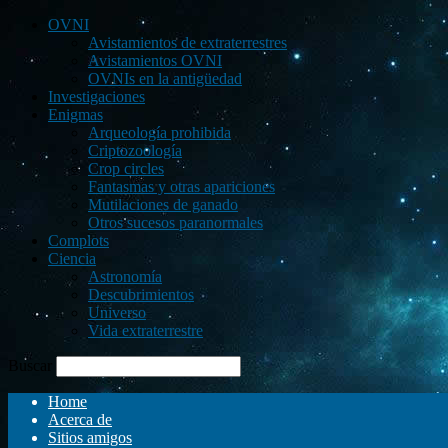
OVNI
Avistamientos de extraterrestres
Avistamientos OVNI
OVNIs en la antigüedad
Investigaciones
Enigmas
Arqueología prohibida
Criptozoología
Crop circles
Fantasmas y otras apariciones
Mutilaciones de ganado
Otros sucesos paranormales
Complots
Ciencia
Astronomía
Descubrimientos
Universo
Vida extraterrestre
Buscar
Home
Acerca de
Sitios amigos