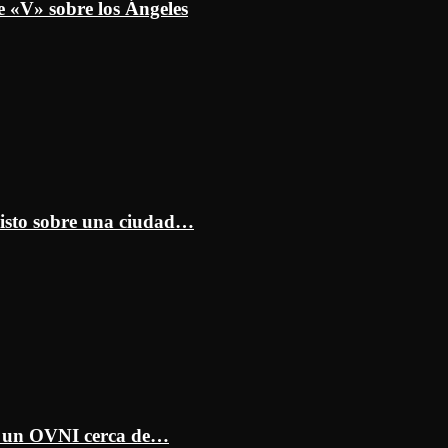
e «V» sobre los Ángeles
isto sobre una ciudad…
ar un OVNI cerca de…