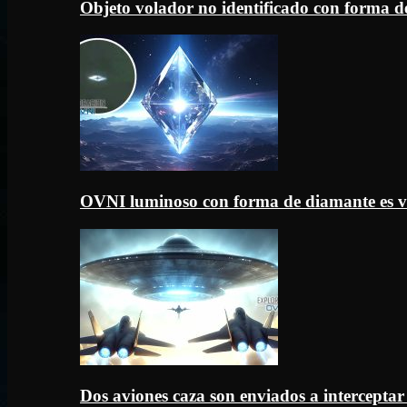
Objeto volador no identificado con forma d
OVNI luminoso con forma de diamante es v
Dos aviones caza son enviados a intercept