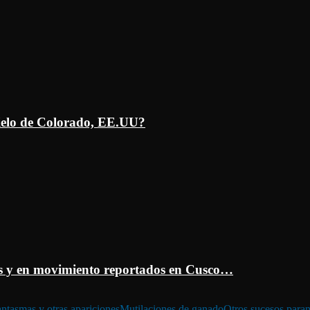
ielo de Colorado, EE.UU?
 y en movimiento reportados en Cusco…
ntasmas y otras apariciones
Mutilaciones de ganado
Otros sucesos para