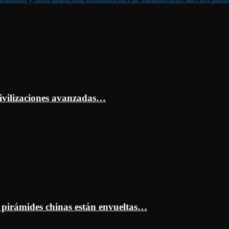
ivilizaciones avanzadas…
s pirámides chinas están envueltas…