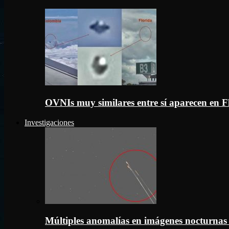
OVNIs muy similares entre sí aparecen en 
Investigaciones
Múltiples anomalías en imágenes nocturnas