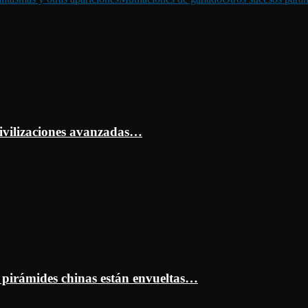
ivilizaciones avanzadas…
s pirámides chinas están envueltas…