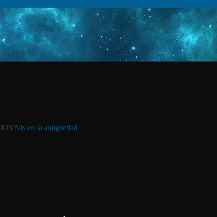
I
OVNIs en la antigüedad