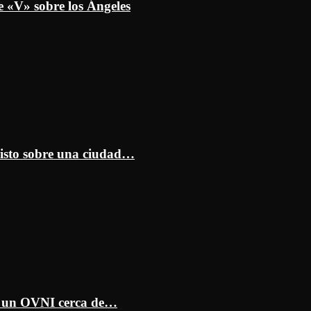
e «V» sobre los Ángeles
isto sobre una ciudad…
ar un OVNI cerca de…