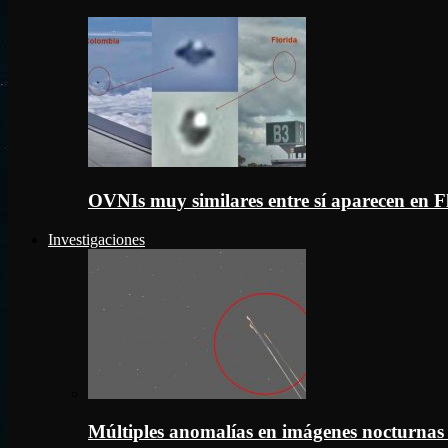
OVNIs muy similares entre sí aparecen en 
Investigaciones
Múltiples anomalías en imágenes nocturnas