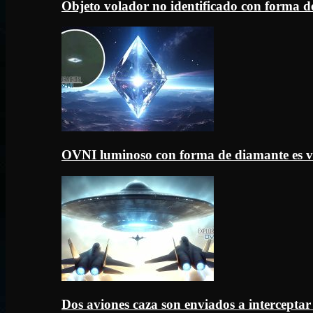
Objeto volador no identificado con forma d
OVNI luminoso con forma de diamante es v
Dos aviones caza son enviados a intercept