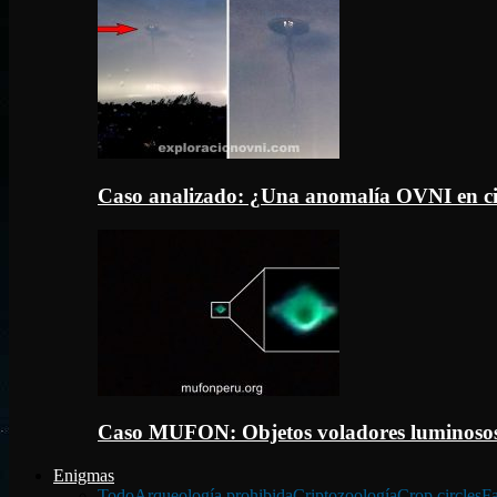
Caso analizado: ¿Una anomalía OVNI en c
Caso MUFON: Objetos voladores luminosos
Enigmas
Todo
Arqueología prohibida
Criptozoología
Crop circles
Fa