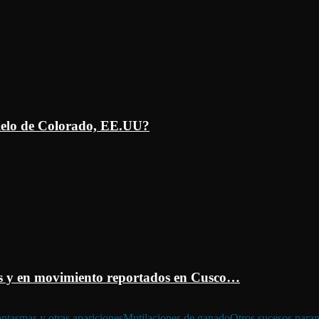
ielo de Colorado, EE.UU?
 y en movimiento reportados en Cusco…
ntasmas y otras apariciones
Mutilaciones de ganado
Otros sucesos para