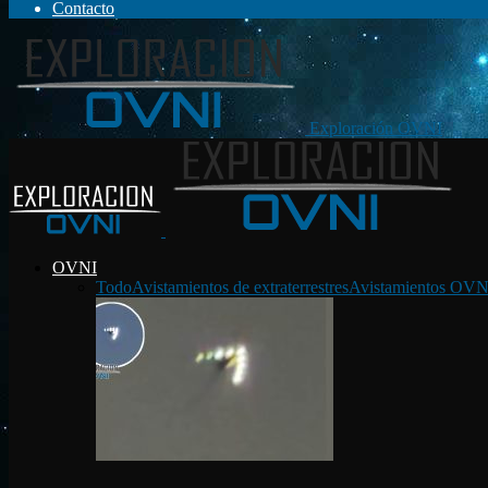
Contacto
Exploración OVNI
OVNI
Todo
Avistamientos de extraterrestres
Avistamientos OVN