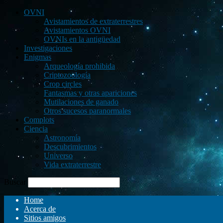
OVNI
Avistamientos de extraterrestres
Avistamientos OVNI
OVNIs en la antigüedad
Investigaciones
Enigmas
Arqueología prohibida
Criptozoología
Crop circles
Fantasmas y otras apariciones
Mutilaciones de ganado
Otros sucesos paranormales
Complots
Ciencia
Astronomía
Descubrimientos
Universo
Vida extraterrestre
Buscar
Home
Acerca de
Sitios amigos