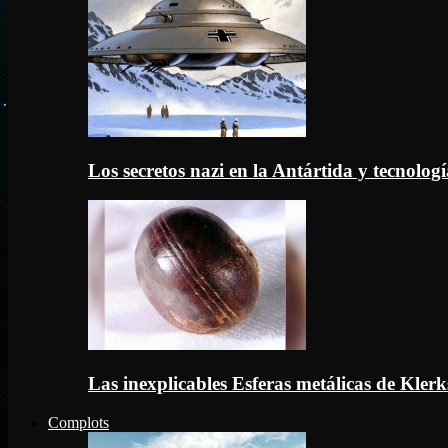
Los secretos nazi en la Antártida y tecnologí
Las inexplicables Esferas metálicas de Kler
Complots