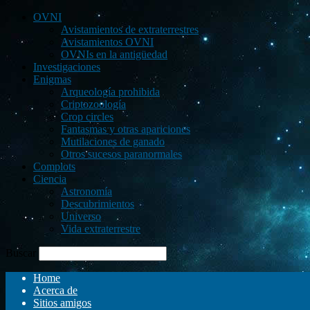
OVNI
Avistamientos de extraterrestres
Avistamientos OVNI
OVNIs en la antigüedad
Investigaciones
Enigmas
Arqueología prohibida
Criptozoología
Crop circles
Fantasmas y otras apariciones
Mutilaciones de ganado
Otros sucesos paranormales
Complots
Ciencia
Astronomía
Descubrimientos
Universo
Vida extraterrestre
Buscar
Home
Acerca de
Sitios amigos