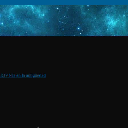
I
OVNIs en la antigüedad