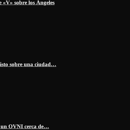
e «V» sobre los Ángeles
isto sobre una ciudad…
ar un OVNI cerca de…