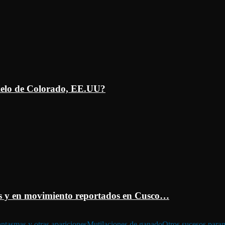
ielo de Colorado, EE.UU?
 y en movimiento reportados en Cusco…
ntasmas y otras apariciones
Mutilaciones de ganado
Otros sucesos para