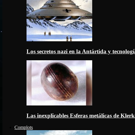
Los secretos nazi en la Antártida y tecnologí
Las inexplicables Esferas metálicas de Kler
Complots