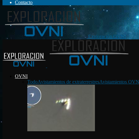
Contacto
Exploración OVNI
OVNI
Todo
Avistamientos de extraterrestres
Avistamientos OVN