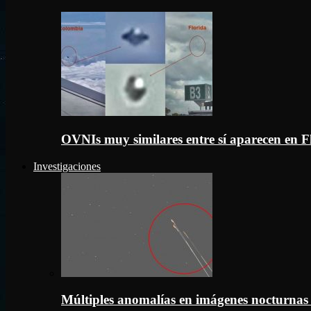
OVNIs muy similares entre sí aparecen en 
Investigaciones
Múltiples anomalías en imágenes nocturnas