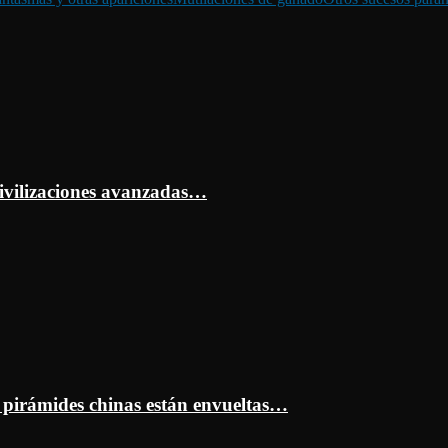
ivilizaciones avanzadas…
s pirámides chinas están envueltas…