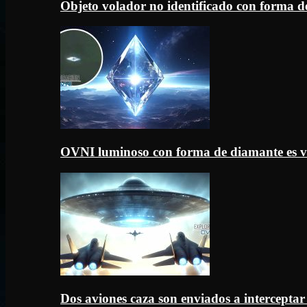
Objeto volador no identificado con forma d
OVNI luminoso con forma de diamante es v
Dos aviones caza son enviados a intercept