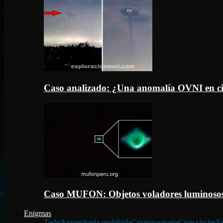
Caso analizado: ¿Una anomalía OVNI en c
Caso MUFON: Objetos voladores luminosos
Enigmas
Todo
Arqueología prohibida
Criptozoología
Crop circles
Fa