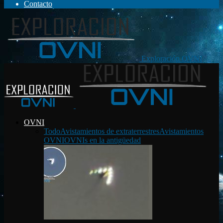
Contacto
Exploración OVNI
OVNI
Todo
Avistamientos de extraterrestres
Avistamientos
OVNI
OVNIs en la antigüedad