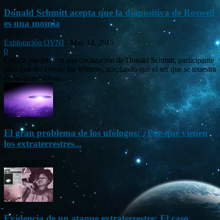
Donald Schmitt acepta que la diapositiva de Roswell
es una momia
Exploración OVNI
-
May 14, 2015
0
Circula por internet una declaración de Donald Schmitt, participante
principal del evento Be Witness, aceptando que el ser que se muestra
en las diapositivas...
El gran problema de los ufólogos: ¿Por qué vienen
los extraterrestres...
Nov 26, 2012
Evidencia de un ataque extraterrestre: El caso