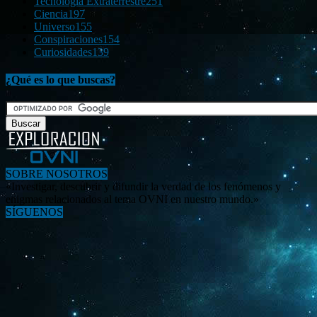
Tecnología Extraterrestre
251
Ciencia
197
Universo
155
Conspiraciones
154
Curiosidades
139
¿Qué es lo que buscas?
SOBRE NOSOTROS
«Investigar, descubrir y difundir la verdad de los fenómenos y
enigmas relacionados al tema OVNI en nuestro mundo.»
SÍGUENOS