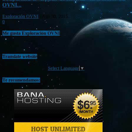
OVNI...
Exploración OVNI
-
Ago 30, 2015
0
Me gusta Exploración OVNI
Translate website
Select Language
▼
Te recomendamos: