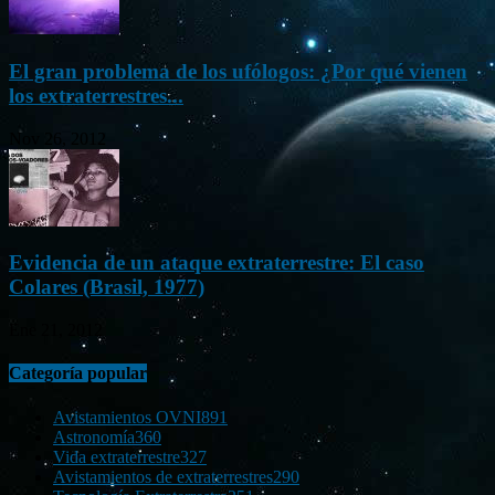
El gran problema de los ufólogos: ¿Por qué vienen
los extraterrestres...
Nov 26, 2012
Evidencia de un ataque extraterrestre: El caso
Colares (Brasil, 1977)
Ene 21, 2012
Categoría popular
Avistamientos OVNI
891
Astronomía
360
Vida extraterrestre
327
Avistamientos de extraterrestres
290