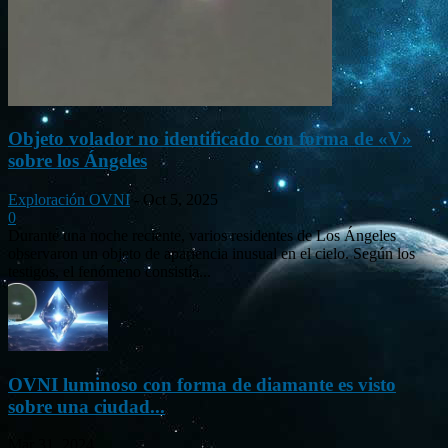
Objeto volador no identificado con forma de «V»
sobre los Ángeles
Exploración OVNI
-
Oct 5, 2025
0
Durante una noche reciente, varios residentes de Los Ángeles
observaron un objeto de apariencia inusual en el cielo. Según los
testigos, el fenómeno consistía...
OVNI luminoso con forma de diamante es visto
sobre una ciudad...
Mar 31, 2024