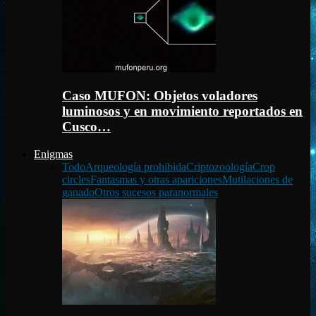
Caso MUFON: Objetos voladores
luminosos y en movimiento reportados en
Cusco…
Enigmas
Todo
Arqueología prohibida
Criptozoología
Crop
circles
Fantasmas y otras apariciones
Mutilaciones de
ganado
Otros sucesos paranormales