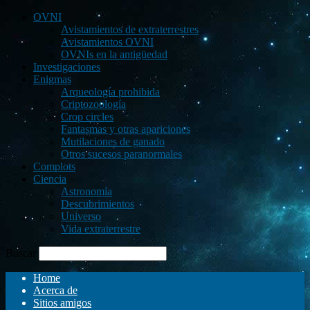
OVNI
Avistamientos de extraterrestres
Avistamientos OVNI
OVNIs en la antigüedad
Investigaciones
Enigmas
Arqueología prohibida
Criptozoología
Crop circles
Fantasmas y otras apariciones
Mutilaciones de ganado
Otros sucesos paranormales
Complots
Ciencia
Astronomía
Descubrimientos
Universo
Vida extraterrestre
Buscar
Home
Acerca de
Sitios amigos