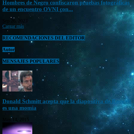
Hombres de Negro confiscaron pruebas fotográficas
de un encuentro OVNI con...
Sep 26, 2023
Cargar más
RECOMENDACIONES DEL EDITOR
Autor
MENSAJES POPULARES
Donald Schmitt acepta que la diapositiva de Roswell
es una momia
May 14, 2015