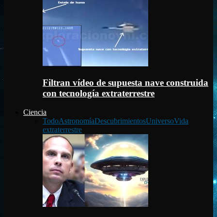
Filtran vídeo de supuesta nave construida
con tecnología extraterrestre
Ciencia
Todo
Astronomía
Descubrimientos
Universo
Vida
extraterrestre