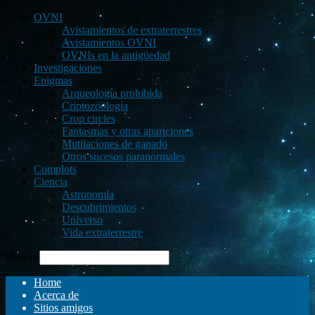
OVNI
Avistamientos de extraterrestres
Avistamientos OVNI
OVNIs en la antigüedad
Investigaciones
Enigmas
Arqueología prohibida
Criptozoología
Crop circles
Fantasmas y otras apariciones
Mutilaciones de ganado
Otros sucesos paranormales
Complots
Ciencia
Astronomía
Descubrimientos
Universo
Vida extraterrestre
Buscar
Home
Acerca de
Sitios amigos