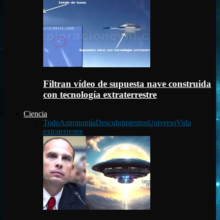
Filtran vídeo de supuesta nave construida
con tecnología extraterrestre
Ciencia
Todo
Astronomía
Descubrimientos
Universo
Vida
extraterrestre