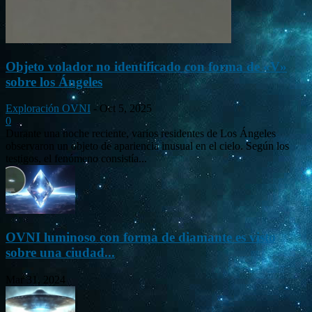
Objeto volador no identificado con forma de «V»
sobre los Ángeles
Exploración OVNI
-
Oct 5, 2025
0
Durante una noche reciente, varios residentes de Los Ángeles
observaron un objeto de apariencia inusual en el cielo. Según los
testigos, el fenómeno consistía...
OVNI luminoso con forma de diamante es visto
sobre una ciudad...
Mar 31, 2024