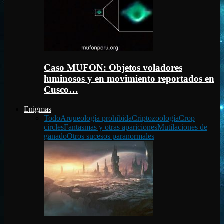
Caso MUFON: Objetos voladores
luminosos y en movimiento reportados en
Cusco…
Enigmas
Todo
Arqueología prohibida
Criptozoología
Crop
circles
Fantasmas y otras apariciones
Mutilaciones de
ganado
Otros sucesos paranormales