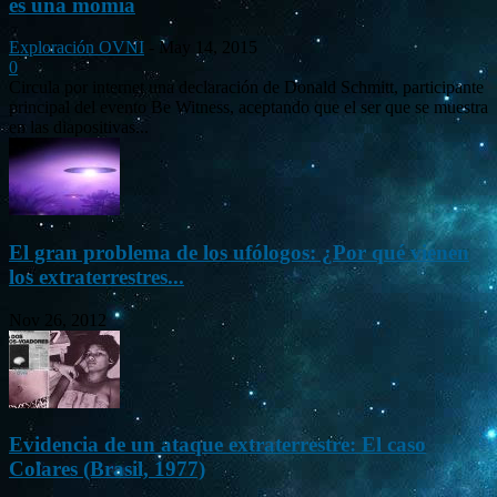
es una momia
Exploración OVNI
-
May 14, 2015
0
Circula por internet una declaración de Donald Schmitt, participante
principal del evento Be Witness, aceptando que el ser que se muestra
en las diapositivas...
El gran problema de los ufólogos: ¿Por qué vienen
los extraterrestres...
Nov 26, 2012
Evidencia de un ataque extraterrestre: El caso
Colares (Brasil, 1977)