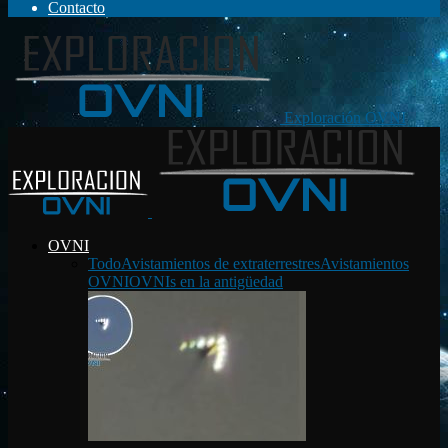
Contacto
Exploración OVNI
OVNI
Todo
Avistamientos de extraterrestres
Avistamientos
OVNI
OVNIs en la antigüedad