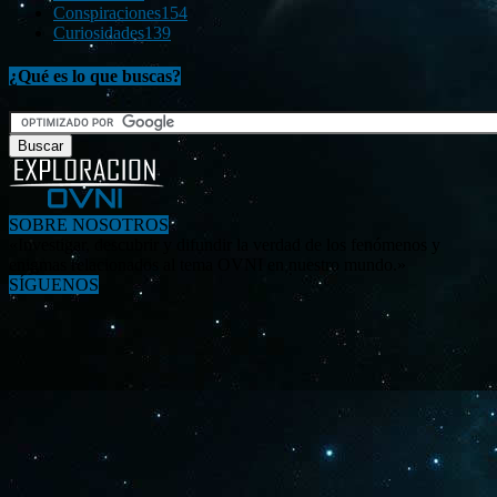
Conspiraciones
154
Curiosidades
139
¿Qué es lo que buscas?
SOBRE NOSOTROS
«Investigar, descubrir y difundir la verdad de los fenómenos y
enigmas relacionados al tema OVNI en nuestro mundo.»
SÍGUENOS