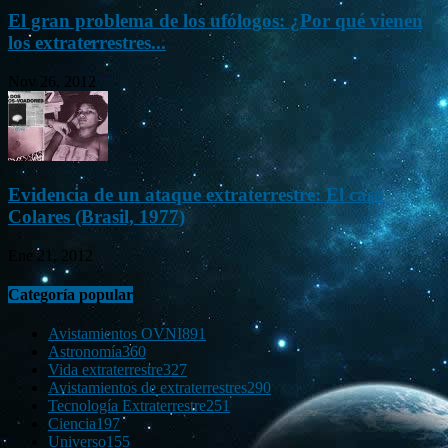
El gran problema de los ufólogos: ¿Por qué vienen
los extraterrestres...
Nov 26, 2012
Evidencia de un ataque extraterrestre: El caso
Colares (Brasil, 1977)
Ene 21, 2012
Categoría popular
Avistamientos OVNI
891
Astronomía
360
Vida extraterrestre
327
Avistamientos de extraterrestres
290
Tecnología Extraterrestre
251
Ciencia
197
Universo
155