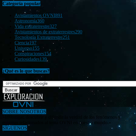
Categoría popular
Avistamientos OVNI
891
Astronomía
360
Vida extraterrestre
327
Avistamientos de extraterrestres
290
Tecnología Extraterrestre
251
Ciencia
197
Universo
155
Conspiraciones
154
Curiosidades
139
¿Qué es lo que buscas?
SOBRE NOSOTROS
«Investigar, descubrir y difundir la verdad de los fenómenos y
enigmas relacionados al tema OVNI en nuestro mundo.»
SÍGUENOS