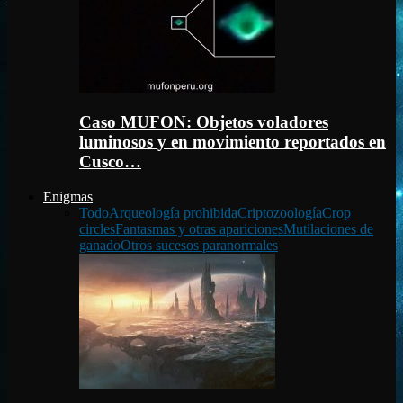
Caso MUFON: Objetos voladores
luminosos y en movimiento reportados en
Cusco…
Enigmas
Todo
Arqueología prohibida
Criptozoología
Crop
circles
Fantasmas y otras apariciones
Mutilaciones de
ganado
Otros sucesos paranormales