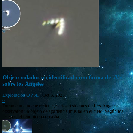
Objeto volador no identificado con forma de «V»
sobre los Ángeles
Exploración OVNI
-
Oct 5, 2025
0
Durante una noche reciente, varios residentes de Los Ángeles
observaron un objeto de apariencia inusual en el cielo. Según los
testigos, el fenómeno consistía...