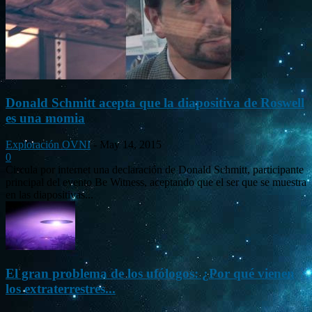
Donald Schmitt acepta que la diapositiva de Roswell
es una momia
Exploración OVNI
-
May 14, 2015
0
Circula por internet una declaración de Donald Schmitt, participante
principal del evento Be Witness, aceptando que el ser que se muestra
en las diapositivas...
El gran problema de los ufólogos: ¿Por qué vienen
los extraterrestres...