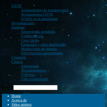
OVNI
Avistamientos de extraterrestres
Avistamientos OVNI
OVNIs en la antigüedad
Investigaciones
Enigmas
Arqueología prohibida
Criptozoología
Crop circles
Fantasmas y otras apariciones
Mutilaciones de ganado
Otros sucesos paranormales
Complots
Ciencia
Astronomía
Descubrimientos
Universo
Vida extraterrestre
Buscar
Home
Acerca de
Sitios amigos