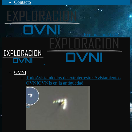
Contacto
Exploración OVNI
OVNI
Todo
Avistamientos de extraterrestres
Avistamientos
OVNI
OVNIs en la antigüedad