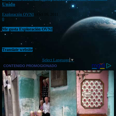
Unido
Exploración OVNI
-
Oct 16, 2011
0
Me gusta Exploración OVNI
Translate website
Select Language
▼