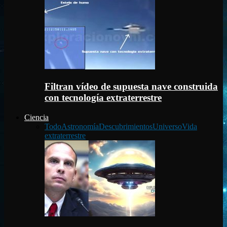
Filtran vídeo de supuesta nave construida
con tecnología extraterrestre
Ciencia
Todo
Astronomía
Descubrimientos
Universo
Vida
extraterrestre