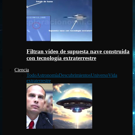
Filtran vídeo de supuesta nave construida
con tecnología extraterrestre
Ciencia
Todo
Astronomía
Descubrimientos
Universo
Vida
extraterrestre