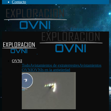
Contacto
Exploración OVNI
OVNI
Todo
Avistamientos de extraterrestres
Avistamientos
OVNI
OVNIs en la antigüedad