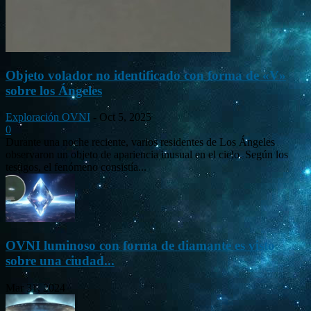
Objeto volador no identificado con forma de «V»
sobre los Ángeles
Exploración OVNI
-
Oct 5, 2025
0
Durante una noche reciente, varios residentes de Los Ángeles
observaron un objeto de apariencia inusual en el cielo. Según los
testigos, el fenómeno consistía...
OVNI luminoso con forma de diamante es visto
sobre una ciudad...
Mar 31, 2024