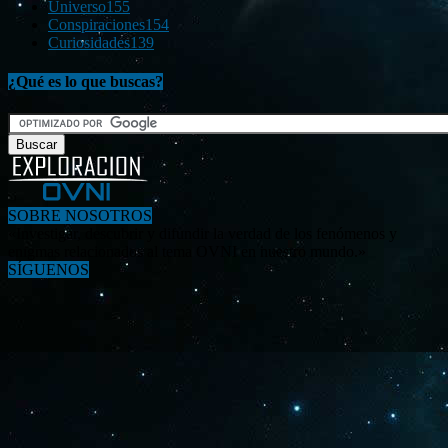
Universo
155
Conspiraciones
154
Curiosidades
139
¿Qué es lo que buscas?
SOBRE NOSOTROS
«Investigar, descubrir y difundir la verdad de los fenómenos y
enigmas relacionados al tema OVNI en nuestro mundo.»
SÍGUENOS