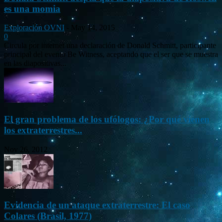
es una momia
Exploración OVNI
-
May 14, 2015
0
Circula por internet una declaración de Donald Schmitt, participante
principal del evento Be Witness, aceptando que el ser que se muestra
en las diapositivas...
El gran problema de los ufólogos: ¿Por qué vienen
los extraterrestres...
Nov 26, 2012
Evidencia de un ataque extraterrestre: El caso
Colares (Brasil, 1977)