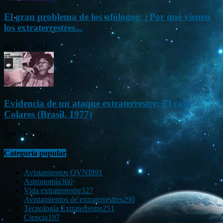
El gran problema de los ufólogos: ¿Por qué vienen
los extraterrestres...
Nov 26, 2012
Evidencia de un ataque extraterrestre: El caso
Colares (Brasil, 1977)
Ene 21, 2012
Categoría popular
Avistamientos OVNI
891
Astronomía
360
Vida extraterrestre
327
Avistamientos de extraterrestres
290
Tecnología Extraterrestre
251
Ciencia
197