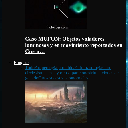
Caso MUFON: Objetos voladores
luminosos y en movimiento reportados en
Cusco…
Enigmas
Todo
Arqueología prohibida
Criptozoología
Crop
circles
Fantasmas y otras apariciones
Mutilaciones de
ganado
Otros sucesos paranormales