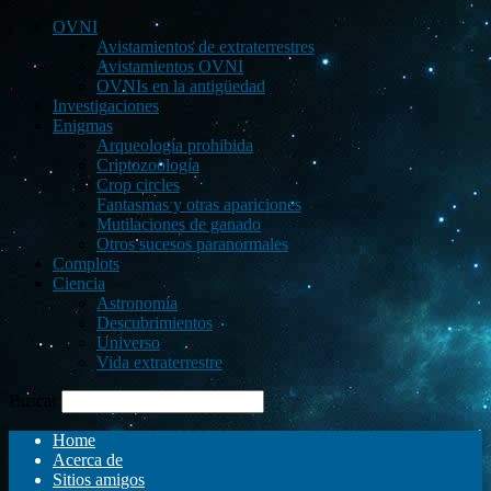
OVNI
Avistamientos de extraterrestres
Avistamientos OVNI
OVNIs en la antigüedad
Investigaciones
Enigmas
Arqueología prohibida
Criptozoología
Crop circles
Fantasmas y otras apariciones
Mutilaciones de ganado
Otros sucesos paranormales
Complots
Ciencia
Astronomía
Descubrimientos
Universo
Vida extraterrestre
Buscar
Home
Acerca de
Sitios amigos