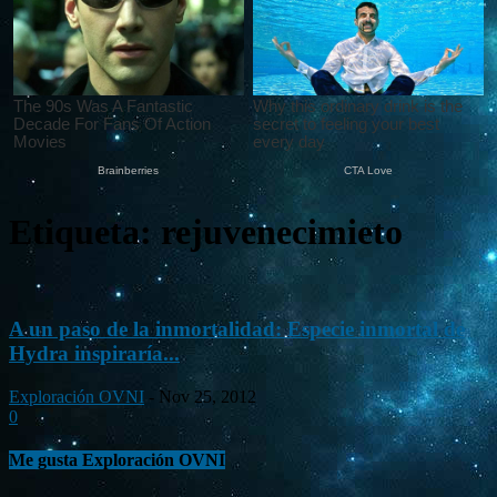
Etiqueta: rejuvenecimieto
A un paso de la inmortalidad: Especie inmortal de
Hydra inspiraría...
Exploración OVNI
-
Nov 25, 2012
0
Me gusta Exploración OVNI