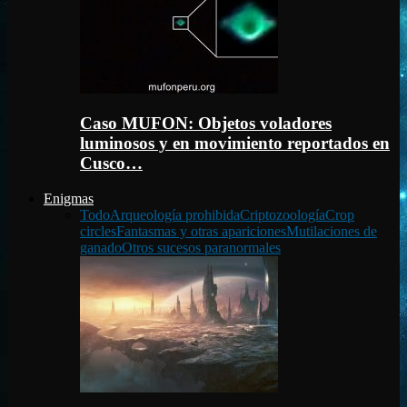
Caso MUFON: Objetos voladores
luminosos y en movimiento reportados en
Cusco…
Enigmas
Todo
Arqueología prohibida
Criptozoología
Crop
circles
Fantasmas y otras apariciones
Mutilaciones de
ganado
Otros sucesos paranormales