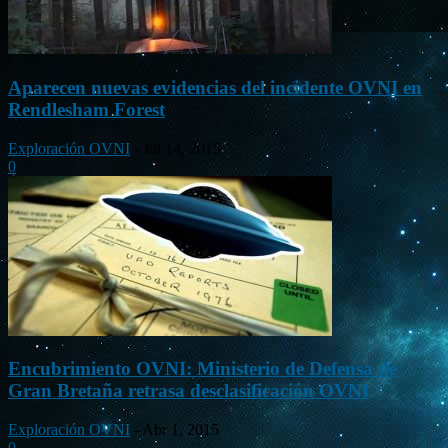
Aparecen nuevas evidencias del incidente OVNI en
Rendlesham Forest
Exploración OVNI
-
Jul 14, 2015
0
Encubrimiento OVNI: Ministerio de Defensa de
Gran Bretaña retrasa desclasificación OVNI
Exploración OVNI
-
Abr 1, 2015
0