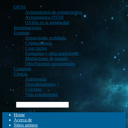
OVNI
Avistamientos de extraterrestres
Avistamientos OVNI
OVNIs en la antigüedad
Investigaciones
Enigmas
Arqueología prohibida
Criptozoología
Crop circles
Fantasmas y otras apariciones
Mutilaciones de ganado
Otros sucesos paranormales
Complots
Ciencia
Astronomía
Descubrimientos
Universo
Vida extraterrestre
Buscar
Home
Acerca de
Sitios amigos