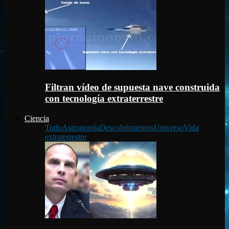
Filtran vídeo de supuesta nave construida
con tecnología extraterrestre
Ciencia
Todo
Astronomía
Descubrimientos
Universo
Vida
extraterrestre