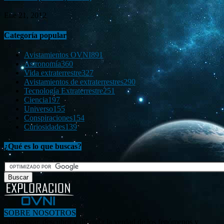
Ene 21, 2012
Categoría popular
Avistamientos OVNI
891
Astronomía
360
Vida extraterrestre
327
Avistamientos de extraterrestres
290
Tecnología Extraterrestre
251
Ciencia
197
Universo
155
Conspiraciones
154
Curiosidades
139
¿Qué es lo que buscas?
SOBRE NOSOTROS
«Investigar, descubrir y difundir la verdad de los fenómenos y