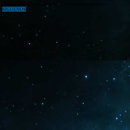
enigmas relacionados al tema OVNI en nuestro mundo.»
SÍGUENOS