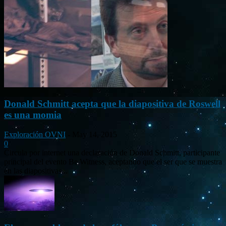
Donald Schmitt acepta que la diapositiva de Roswell
es una momia
Exploración OVNI
-
May 14, 2015
0
Circula por internet una declaración de Donald Schmitt, participante
principal del evento Be Witness, aceptando que el ser que se muestra
en las diapositivas...