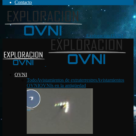
Contacto
Exploración OVNI
OVNI
Todo
Avistamientos de extraterrestres
Avistamientos
OVNI
OVNIs en la antigüedad