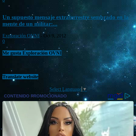
Un supuesto mensaje extraterrestre sembrado en la
mente de un militar:...
Exploración OVNI
-
Oct 9, 2012
0
Me gusta Exploración OVNI
Translate website
Select Language
▼