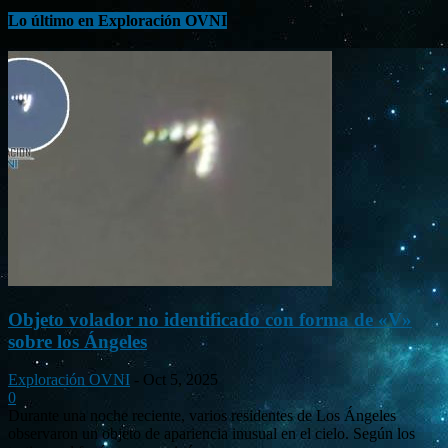
Lo último en Exploración OVNI
Objeto volador no identificado con forma de «V»
sobre los Ángeles
Exploración OVNI
-
Oct 5, 2025
0
Durante una noche reciente, varios residentes de Los Ángeles
observaron un objeto de apariencia inusual en el cielo. Según los