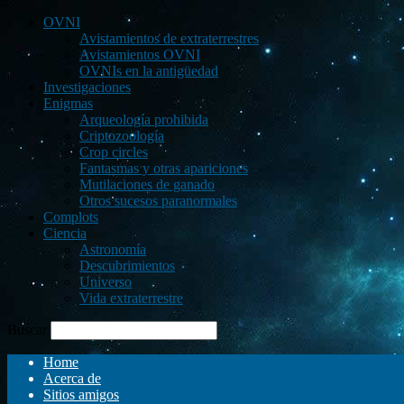
OVNI
Avistamientos de extraterrestres
Avistamientos OVNI
OVNIs en la antigüedad
Investigaciones
Enigmas
Arqueología prohibida
Criptozoología
Crop circles
Fantasmas y otras apariciones
Mutilaciones de ganado
Otros sucesos paranormales
Complots
Ciencia
Astronomía
Descubrimientos
Universo
Vida extraterrestre
Buscar
Home
Acerca de
Sitios amigos