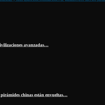
ivilizaciones avanzadas…
s pirámides chinas están envueltas…