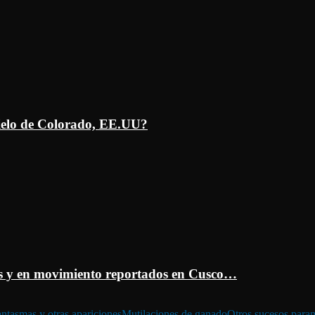
ielo de Colorado, EE.UU?
 y en movimiento reportados en Cusco…
ntasmas y otras apariciones
Mutilaciones de ganado
Otros sucesos para