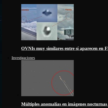
OVNIs muy similares entre sí aparecen en 
Investigaciones
Múltiples anomalías en imágenes nocturnas