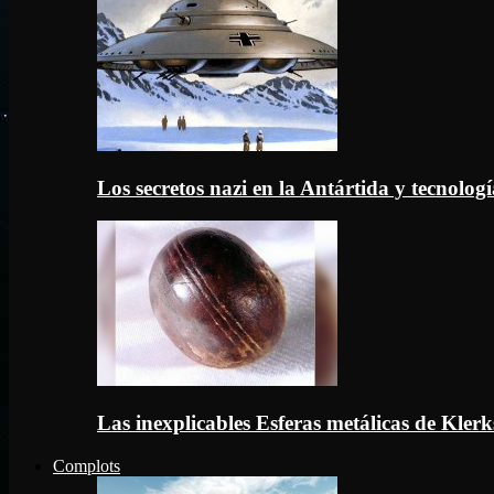
Los secretos nazi en la Antártida y tecnologí
Las inexplicables Esferas metálicas de Kler
Complots