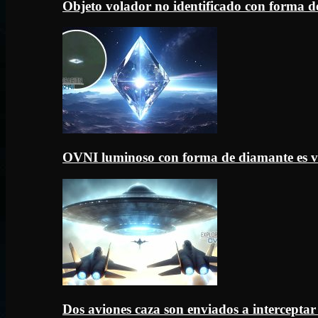
Objeto volador no identificado con forma d
OVNI luminoso con forma de diamante es v
Dos aviones caza son enviados a intercept