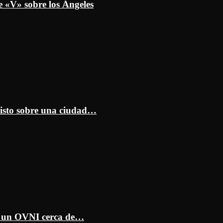
e «V» sobre los Ángeles
isto sobre una ciudad…
ar un OVNI cerca de…