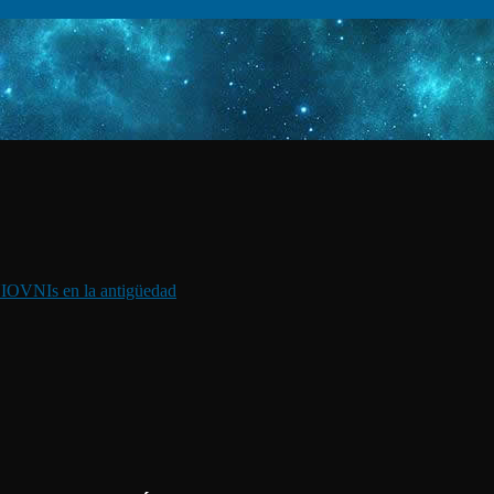
I
OVNIs en la antigüedad