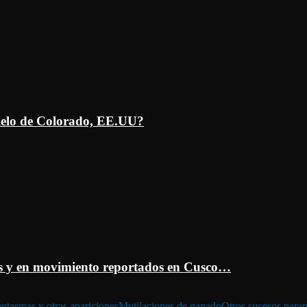
ielo de Colorado, EE.UU?
 y en movimiento reportados en Cusco…
ntasmas y otras apariciones
Mutilaciones de ganado
Otros sucesos para