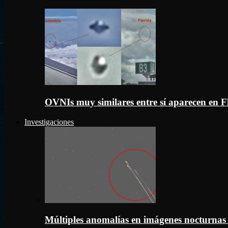
OVNIs muy similares entre sí aparecen en 
Investigaciones
Múltiples anomalías en imágenes nocturnas