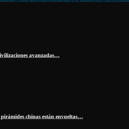
ivilizaciones avanzadas…
s pirámides chinas están envueltas…