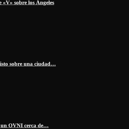
e «V» sobre los Ángeles
isto sobre una ciudad…
ar un OVNI cerca de…