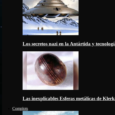
Los secretos nazi en la Antártida y tecnologí
Las inexplicables Esferas metálicas de Kler
Complots