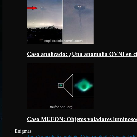
Caso analizado: ¿Una anomalía OVNI en c
Caso MUFON: Objetos voladores luminosos
Enigmas
Todo
Arqueología prohibida
Criptozoología
Crop circles
Fa