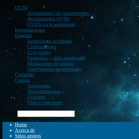
OVNI
Avistamientos de extraterrestres
Avistamientos OVNI
OVNIs en la antigüedad
Investigaciones
Enigmas
Arqueología prohibida
Criptozoología
Crop circles
Fantasmas y otras apariciones
Mutilaciones de ganado
Otros sucesos paranormales
Complots
Ciencia
Astronomía
Descubrimientos
Universo
Vida extraterrestre
Buscar
Home
Acerca de
Sitios amigos