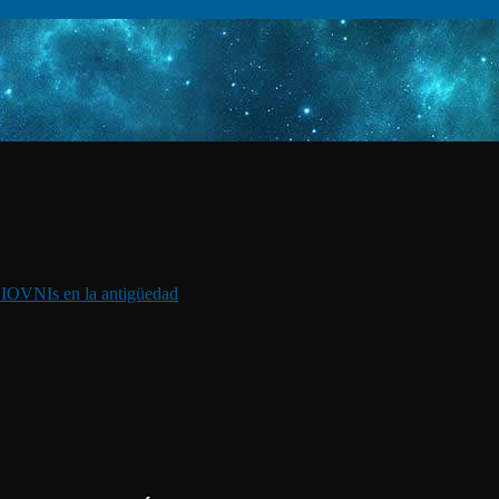
I
OVNIs en la antigüedad