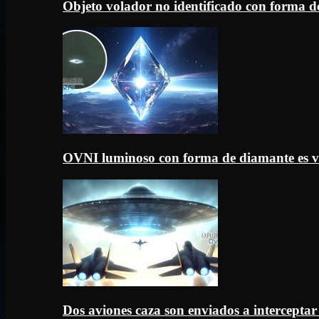
Objeto volador no identificado con forma d
OVNI luminoso con forma de diamante es v
Dos aviones caza son enviados a intercept