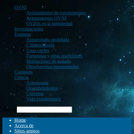
OVNI
Avistamientos de extraterrestres
Avistamientos OVNI
OVNIs en la antigüedad
Investigaciones
Enigmas
Arqueología prohibida
Criptozoología
Crop circles
Fantasmas y otras apariciones
Mutilaciones de ganado
Otros sucesos paranormales
Complots
Ciencia
Astronomía
Descubrimientos
Universo
Vida extraterrestre
Buscar
Home
Acerca de
Sitios amigos