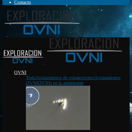
Contacto
Exploración OVNI
OVNI
Todo
Avistamientos de extraterrestres
Avistamientos
OVNI
OVNIs en la antigüedad