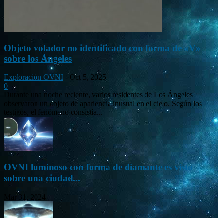
Objeto volador no identificado con forma de «V»
sobre los Ángeles
Exploración OVNI
-
Oct 5, 2025
0
Durante una noche reciente, varios residentes de Los Ángeles
observaron un objeto de apariencia inusual en el cielo. Según los
testigos, el fenómeno consistía...
OVNI luminoso con forma de diamante es visto
sobre una ciudad...
Mar 31, 2024