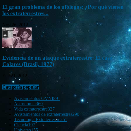
El gran problema de los ufólogos: ¿Por qué vienen
los extraterrestres...
Nov 26, 2012
Evidencia de un ataque extraterrestre: El caso
Colares (Brasil, 1977)
Ene 21, 2012
Categoría popular
Avistamientos OVNI
891
Astronomía
360
Vida extraterrestre
327
Avistamientos de extraterrestres
290
Tecnología Extraterrestre
251
Ciencia
197
Universo
155