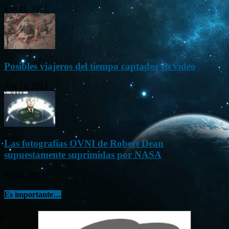
Ene 21, 2012
Posibles viajeros del tiempo captados en vídeo
Abr 13, 2013
Las fotografías OVNI de Robert Dean
supuestamente suprimidas por NASA
Jul 23, 2015
Es importante…