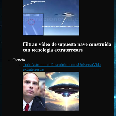
Filtran vídeo de supuesta nave construida
con tecnología extraterrestre
Ciencia
Todo
Astronomía
Descubrimientos
Universo
Vida
extraterrestre