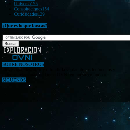
Universo
155
Conspiraciones
154
Curiosidades
139
¿Qué es lo que buscas?
SOBRE NOSOTROS
«Investigar, descubrir y difundir la verdad de los fenómenos y
enigmas relacionados al tema OVNI en nuestro mundo.»
SÍGUENOS