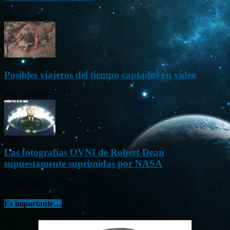
Ene 21, 2012
Posibles viajeros del tiempo captados en vídeo
Abr 13, 2013
Las fotografías OVNI de Robert Dean
supuestamente suprimidas por NASA
Jul 23, 2015
Es importante…