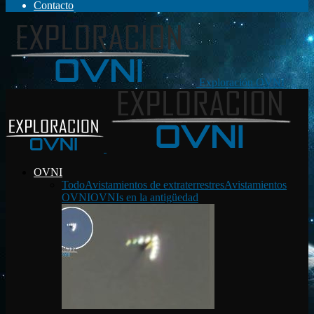
Contacto
Exploración OVNI
OVNI
Todo
Avistamientos de extraterrestres
Avistamientos
OVNI
OVNIs en la antigüedad