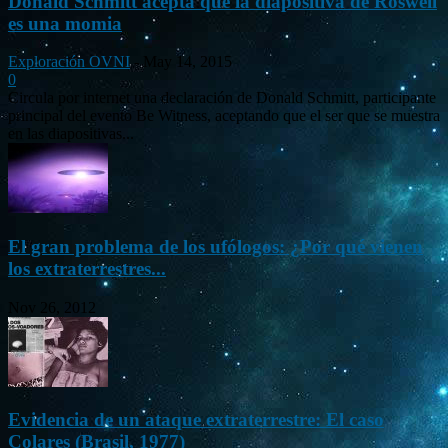
Donald Schmitt acepta que la diapositiva de Roswell
es una momia
Exploración OVNI
-
May 14, 2015
0
Circula por internet una declaración de Donald Schmitt, participante
principal del evento Be Witness, aceptando que el ser que se muestra
en las diapositivas...
El gran problema de los ufólogos: ¿Por qué vienen
los extraterrestres...
Nov 26, 2012
Evidencia de un ataque extraterrestre: El caso
Colares (Brasil, 1977)