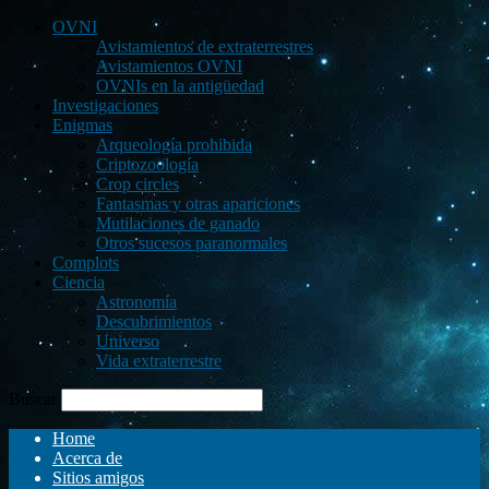
OVNI
Avistamientos de extraterrestres
Avistamientos OVNI
OVNIs en la antigüedad
Investigaciones
Enigmas
Arqueología prohibida
Criptozoología
Crop circles
Fantasmas y otras apariciones
Mutilaciones de ganado
Otros sucesos paranormales
Complots
Ciencia
Astronomía
Descubrimientos
Universo
Vida extraterrestre
Buscar
Home
Acerca de
Sitios amigos