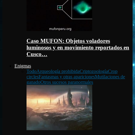
Caso MUFON: Objetos voladores
luminosos y en movimiento reportados en
Cusco…
Enigmas
Todo
Arqueología prohibida
Criptozoología
Crop
circles
Fantasmas y otras apariciones
Mutilaciones de
ganado
Otros sucesos paranormales