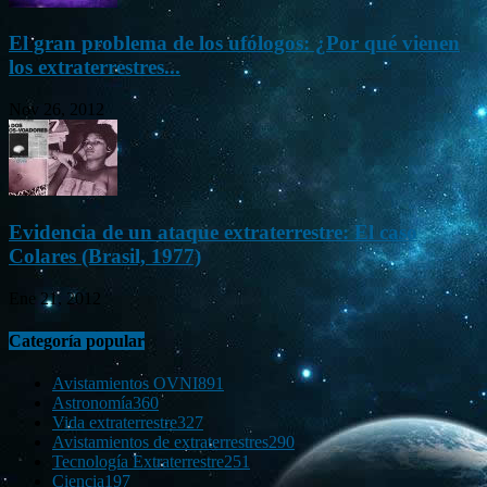
El gran problema de los ufólogos: ¿Por qué vienen
los extraterrestres...
Nov 26, 2012
Evidencia de un ataque extraterrestre: El caso
Colares (Brasil, 1977)
Ene 21, 2012
Categoría popular
Avistamientos OVNI
891
Astronomía
360
Vida extraterrestre
327
Avistamientos de extraterrestres
290
Tecnología Extraterrestre
251
Ciencia
197