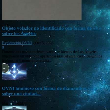
Objeto volador no identificado con forma de «V»
sobre los Ángeles
Exploración OVNI
-
Oct 5, 2025
0
Durante una noche reciente, varios residentes de Los Ángeles
observaron un objeto de apariencia inusual en el cielo. Según los
testigos, el fenómeno consistía...
OVNI luminoso con forma de diamante es visto
sobre una ciudad...
Mar 31, 2024