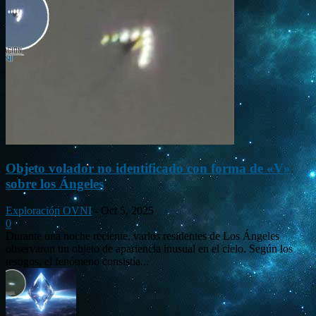
Objeto volador no identificado con forma de «V»
sobre los Ángeles
Exploración OVNI
-
Oct 5, 2025
0
Durante una noche reciente, varios residentes de Los Ángeles
observaron un objeto de apariencia inusual en el cielo. Según los
testigos, el fenómeno consistía...