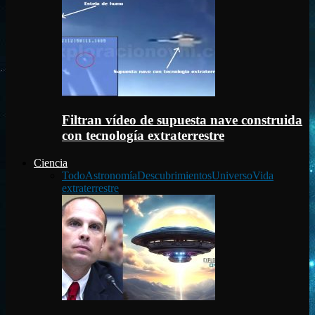
Filtran vídeo de supuesta nave construida
con tecnología extraterrestre
Ciencia
Todo
Astronomía
Descubrimientos
Universo
Vida
extraterrestre