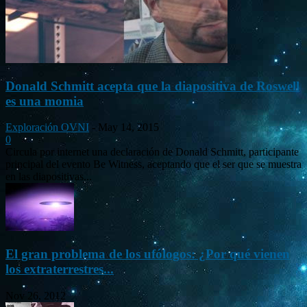
Donald Schmitt acepta que la diapositiva de Roswell
es una momia
Exploración OVNI
-
May 14, 2015
0
Circula por internet una declaración de Donald Schmitt, participante
principal del evento Be Witness, aceptando que el ser que se muestra
en las diapositivas...
El gran problema de los ufólogos: ¿Por qué vienen
los extraterrestres...
Nov 26, 2012