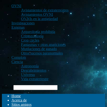
OVNI
Avistamientos de extraterrestres
Avistamientos OVNI
OVNIs en la antigüedad
Investigaciones
Enigmas
Arqueología prohibida
Criptozoología
Crop circles
Fantasmas y otras apariciones
Mutilaciones de ganado
Otros sucesos paranormales
Complots
Ciencia
Astronomía
Descubrimientos
Universo
Vida extraterrestre
Buscar
Home
Acerca de
Sitios amigos