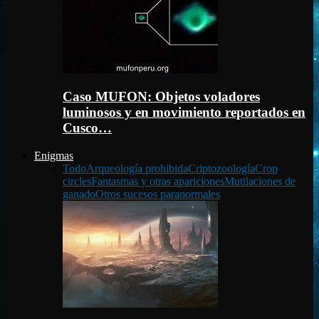
Caso MUFON: Objetos voladores
luminosos y en movimiento reportados en
Cusco…
Enigmas
Todo
Arqueología prohibida
Criptozoología
Crop
circles
Fantasmas y otras apariciones
Mutilaciones de
ganado
Otros sucesos paranormales