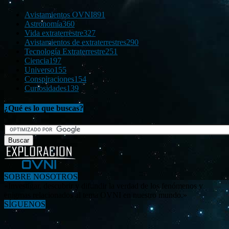
Avistamientos OVNI
891
Astronomía
360
Vida extraterrestre
327
Avistamientos de extraterrestres
290
Tecnología Extraterrestre
251
Ciencia
197
Universo
155
Conspiraciones
154
Curiosidades
139
¿Qué es lo que buscas?
SOBRE NOSOTROS
«Investigar, descubrir y difundir la verdad de los fenómenos y
enigmas relacionados al tema OVNI en nuestro mundo.»
SÍGUENOS