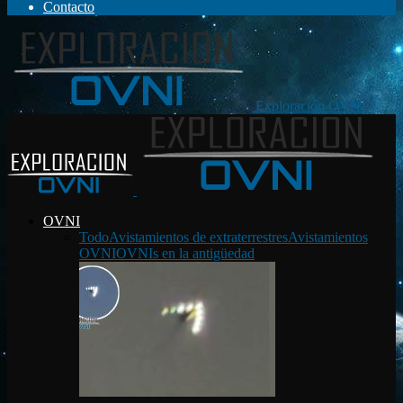
Contacto
Exploración OVNI
OVNI
Todo
Avistamientos de extraterrestres
Avistamientos
OVNI
OVNIs en la antigüedad