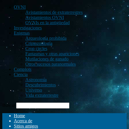
OVNI
Avistamientos de extraterrestres
Avistamientos OVNI
OVNIs en la antigüedad
Investigaciones
Enigmas
Arqueología prohibida
Criptozoología
Crop circles
Fantasmas y otras apariciones
Mutilaciones de ganado
Otros sucesos paranormales
Complots
Ciencia
Astronomía
Descubrimientos
Universo
Vida extraterrestre
Buscar
Home
Acerca de
Sitios amigos