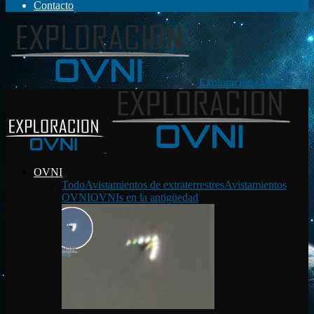
Contacto
Exploración OVNI
OVNI
Todo
Avistamientos de extraterrestres
Avistamientos
OVNI
OVNIs en la antigüedad