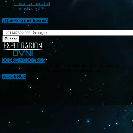
Conspiraciones
154
Curiosidades
139
¿Qué es lo que buscas?
SOBRE NOSOTROS
«Investigar, descubrir y difundir la verdad de los fenómenos y
enigmas relacionados al tema OVNI en nuestro mundo.»
SÍGUENOS