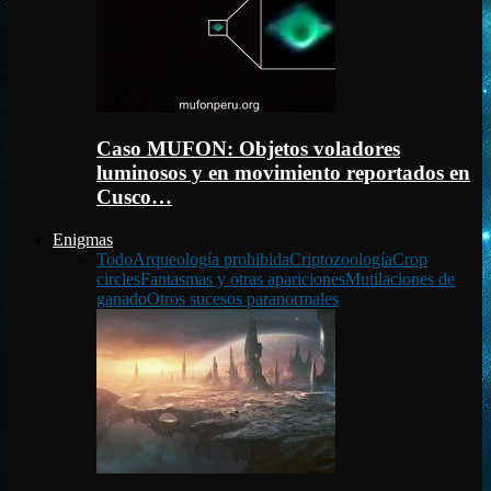
Caso MUFON: Objetos voladores
luminosos y en movimiento reportados en
Cusco…
Enigmas
Todo
Arqueología prohibida
Criptozoología
Crop
circles
Fantasmas y otras apariciones
Mutilaciones de
ganado
Otros sucesos paranormales