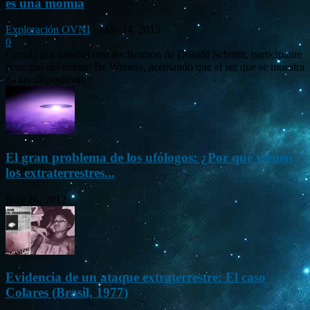
es una momia
Exploración OVNI
-
May 14, 2015
0
Circula por internet una declaración de Donald Schmitt, participante
principal del evento Be Witness, aceptando que el ser que se muestra
en las diapositivas...
El gran problema de los ufólogos: ¿Por qué vienen
los extraterrestres...
Nov 26, 2012
Evidencia de un ataque extraterrestre: El caso
Colares (Brasil, 1977)