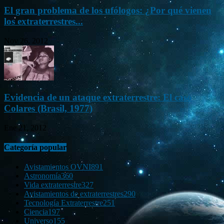
El gran problema de los ufólogos: ¿Por qué vienen
los extraterrestres...
Nov 26, 2012
Evidencia de un ataque extraterrestre: El caso
Colares (Brasil, 1977)
Ene 21, 2012
Categoría popular
Avistamientos OVNI
891
Astronomía
360
Vida extraterrestre
327
Avistamientos de extraterrestres
290
Tecnología Extraterrestre
251
Ciencia
197
Universo
155