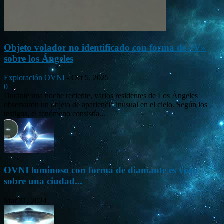
Objeto volador no identificado con forma de «V»
sobre los Ángeles
Exploración OVNI
-
Oct 5, 2025
0
Durante una noche reciente, varios residentes de Los Ángeles
observaron un objeto de apariencia inusual en el cielo. Según los
testigos, el fenómeno consistía...
OVNI luminoso con forma de diamante es visto
sobre una ciudad...
Mar 31, 2024