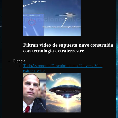
Filtran vídeo de supuesta nave construida
con tecnología extraterrestre
Ciencia
Todo
Astronomía
Descubrimientos
Universo
Vida
extraterrestre