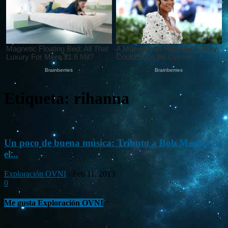
Etiqueta: rihanna
Un poco de buena música: Tributo a Bob Marley en
el...
Exploración OVNI
-
Feb 11, 2013
0
Me gusta Exploración OVNI