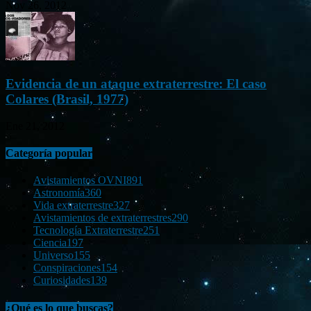
Nov 26, 2012
Evidencia de un ataque extraterrestre: El caso
Colares (Brasil, 1977)
Ene 21, 2012
Categoría popular
Avistamientos OVNI
891
Astronomía
360
Vida extraterrestre
327
Avistamientos de extraterrestres
290
Tecnología Extraterrestre
251
Ciencia
197
Universo
155
Conspiraciones
154
Curiosidades
139
¿Qué es lo que buscas?