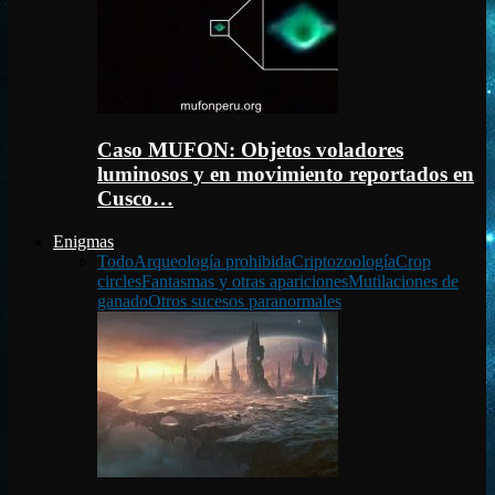
Caso MUFON: Objetos voladores
luminosos y en movimiento reportados en
Cusco…
Enigmas
Todo
Arqueología prohibida
Criptozoología
Crop
circles
Fantasmas y otras apariciones
Mutilaciones de
ganado
Otros sucesos paranormales