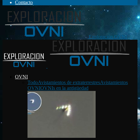
Contacto
Exploración OVNI
OVNI
Todo
Avistamientos de extraterrestres
Avistamientos
OVNI
OVNIs en la antigüedad