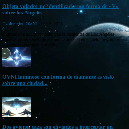
Objeto volador no identificado con forma de «V»
sobre los Ángeles
Exploración OVNI
-
Oct 5, 2025
0
Durante una noche reciente, varios residentes de Los Ángeles
observaron un objeto de apariencia inusual en el cielo. Según los
testigos, el fenómeno consistía...
OVNI luminoso con forma de diamante es visto
sobre una ciudad...
Mar 31, 2024
Dos aviones caza son enviados a interceptar un