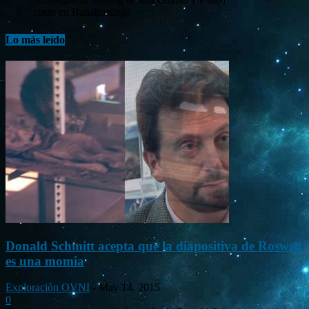
costo en Banahosting!
Lo más leído
Donald Schmitt acepta que la diapositiva de Roswell
es una momia
Exploración OVNI
-
May 14, 2015
0