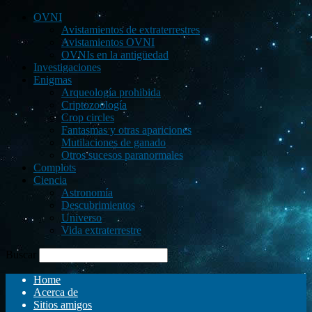
OVNI
Avistamientos de extraterrestres
Avistamientos OVNI
OVNIs en la antigüedad
Investigaciones
Enigmas
Arqueología prohibida
Criptozoología
Crop circles
Fantasmas y otras apariciones
Mutilaciones de ganado
Otros sucesos paranormales
Complots
Ciencia
Astronomía
Descubrimientos
Universo
Vida extraterrestre
Buscar
Home
Acerca de
Sitios amigos