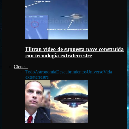
Filtran vídeo de supuesta nave construida
con tecnología extraterrestre
Ciencia
Todo
Astronomía
Descubrimientos
Universo
Vida
extraterrestre