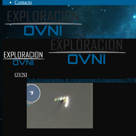
Contacto
Exploración OVNI
OVNI
Todo
Avistamientos de extraterrestres
Avistamientos OVN