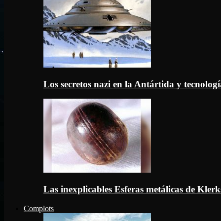
Los secretos nazi en la Antártida y tecnologí
Las inexplicables Esferas metálicas de Kler
Complots