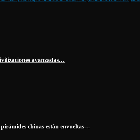
ivilizaciones avanzadas…
s pirámides chinas están envueltas…