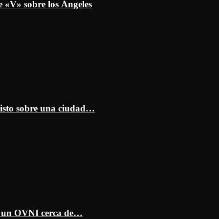
e «V» sobre los Ángeles
isto sobre una ciudad…
ar un OVNI cerca de…