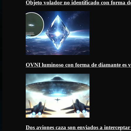
Objeto volador no identificado con forma d
OVNI luminoso con forma de diamante es v
Dos aviones caza son enviados a intercept