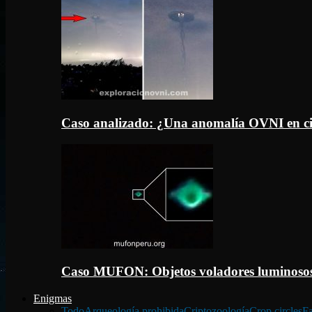
Caso analizado: ¿Una anomalía OVNI en c
Caso MUFON: Objetos voladores luminosos
Enigmas
Todo
Arqueología prohibida
Criptozoología
Crop circles
Fa