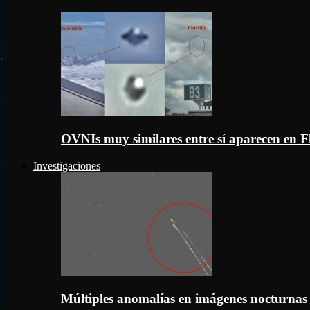
OVNIs muy similares entre sí aparecen en 
Investigaciones
Múltiples anomalías en imágenes nocturnas