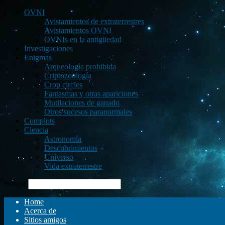
OVNI
Avistamientos de extraterrestres
Avistamientos OVNI
OVNIs en la antigüedad
Investigaciones
Enigmas
Arqueología prohibida
Criptozoología
Crop circles
Fantasmas y otras apariciones
Mutilaciones de ganado
Otros sucesos paranormales
Complots
Ciencia
Astronomía
Descubrimientos
Universo
Vida extraterrestre
Buscar
Home
Acerca de
Sitios amigos