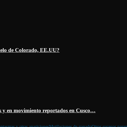
ielo de Colorado, EE.UU?
 y en movimiento reportados en Cusco…
ntasmas y otras apariciones
Mutilaciones de ganado
Otros sucesos para