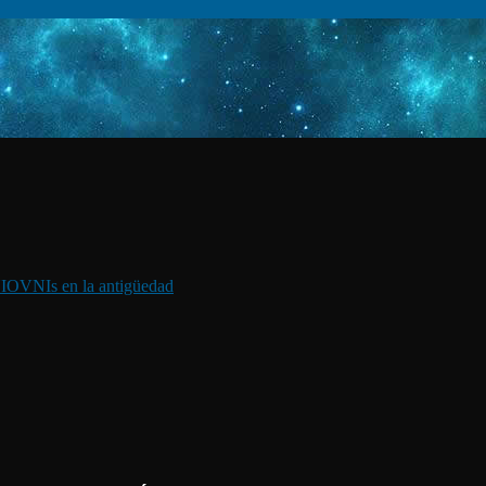
I
OVNIs en la antigüedad