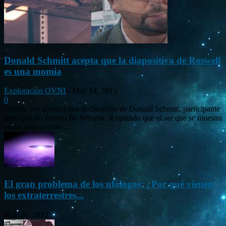
Donald Schmitt acepta que la diapositiva de Roswell
es una momia
Exploración OVNI
-
May 14, 2015
0
Circula por internet una declaración de Donald Schmitt, participante
principal del evento Be Witness, aceptando que el ser que se muestra
en las diapositivas...
El gran problema de los ufólogos: ¿Por qué vienen
los extraterrestres...
Nov 26, 2012