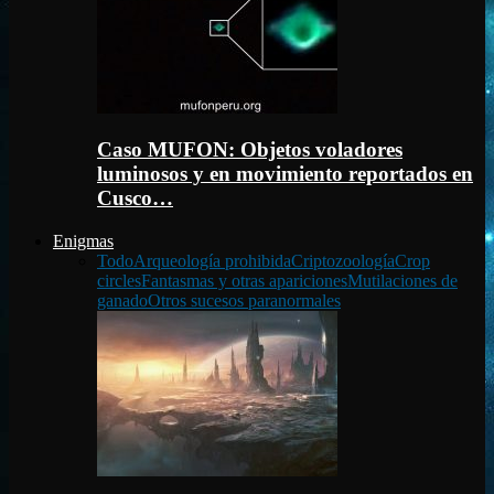
Caso MUFON: Objetos voladores
luminosos y en movimiento reportados en
Cusco…
Enigmas
Todo
Arqueología prohibida
Criptozoología
Crop
circles
Fantasmas y otras apariciones
Mutilaciones de
ganado
Otros sucesos paranormales