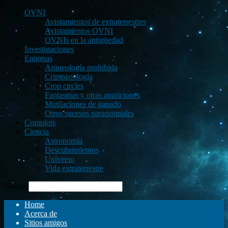
OVNI
Avistamientos de extraterrestres
Avistamientos OVNI
OVNIs en la antigüedad
Investigaciones
Enigmas
Arqueología prohibida
Criptozoología
Crop circles
Fantasmas y otras apariciones
Mutilaciones de ganado
Otros sucesos paranormales
Complots
Ciencia
Astronomía
Descubrimientos
Universo
Vida extraterrestre
Buscar
Home
Acerca de
Sitios amigos