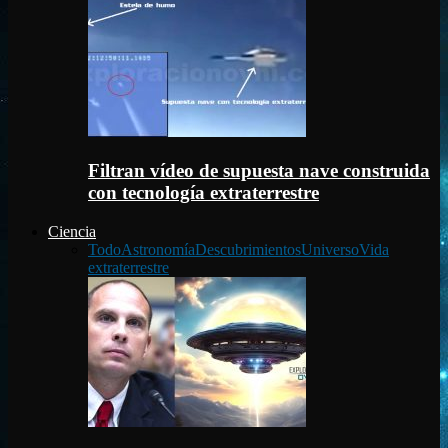
Filtran vídeo de supuesta nave construida
con tecnología extraterrestre
Ciencia
Todo
Astronomía
Descubrimientos
Universo
Vida
extraterrestre