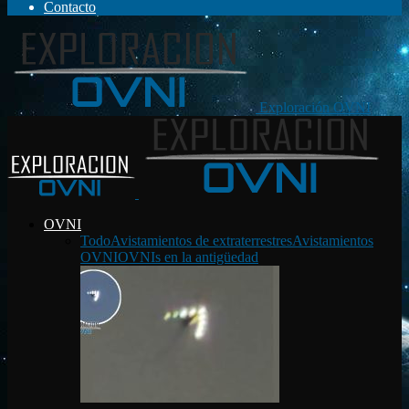
Contacto
Exploración OVNI
OVNI
Todo
Avistamientos de extraterrestres
Avistamientos
OVNI
OVNIs en la antigüedad