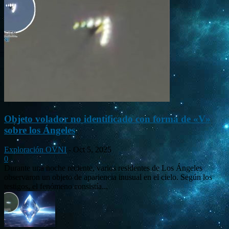
Objeto volador no identificado con forma de «V»
sobre los Ángeles
Exploración OVNI
-
Oct 5, 2025
0
Durante una noche reciente, varios residentes de Los Ángeles
observaron un objeto de apariencia inusual en el cielo. Según los
testigos, el fenómeno consistía...