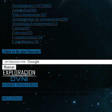
Avistamientos OVNI
891
Astronomía
360
Vida extraterrestre
327
Avistamientos de extraterrestres
290
Tecnología Extraterrestre
251
Ciencia
197
Universo
155
Conspiraciones
154
Curiosidades
139
¿Qué es lo que buscas?
SOBRE NOSOTROS
«Investigar, descubrir y difundir la verdad de los fenómenos y
enigmas relacionados al tema OVNI en nuestro mundo.»
SÍGUENOS