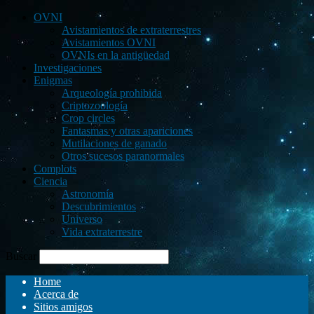
OVNI
Avistamientos de extraterrestres
Avistamientos OVNI
OVNIs en la antigüedad
Investigaciones
Enigmas
Arqueología prohibida
Criptozoología
Crop circles
Fantasmas y otras apariciones
Mutilaciones de ganado
Otros sucesos paranormales
Complots
Ciencia
Astronomía
Descubrimientos
Universo
Vida extraterrestre
Buscar
Home
Acerca de
Sitios amigos