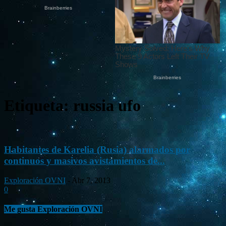
Etiqueta: russia ufo
Habitantes de Karelia (Rusia) alarmados por
continuos y masivos avistamientos de...
Exploración OVNI
-
Abr 7, 2013
0
Me gusta Exploración OVNI