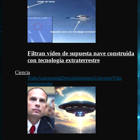
Filtran vídeo de supuesta nave construida
con tecnología extraterrestre
Ciencia
Todo
Astronomía
Descubrimientos
Universo
Vida
extraterrestre