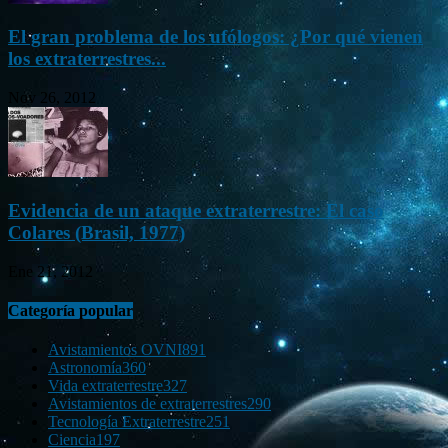
El gran problema de los ufólogos: ¿Por qué vienen
los extraterrestres...
Nov 26, 2012
Evidencia de un ataque extraterrestre: El caso
Colares (Brasil, 1977)
Ene 21, 2012
Categoría popular
Avistamientos OVNI
891
Astronomía
360
Vida extraterrestre
327
Avistamientos de extraterrestres
290
Tecnología Extraterrestre
251
Ciencia
197