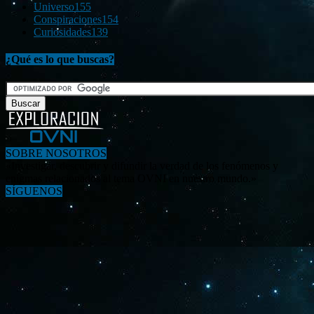
Universo
155
Conspiraciones
154
Curiosidades
139
¿Qué es lo que buscas?
SOBRE NOSOTROS
«Investigar, descubrir y difundir la verdad de los fenómenos y
enigmas relacionados al tema OVNI en nuestro mundo.»
SÍGUENOS