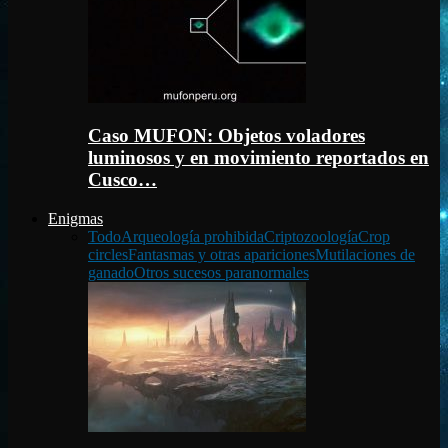
Caso MUFON: Objetos voladores
luminosos y en movimiento reportados en
Cusco…
Enigmas
Todo
Arqueología prohibida
Criptozoología
Crop
circles
Fantasmas y otras apariciones
Mutilaciones de
ganado
Otros sucesos paranormales