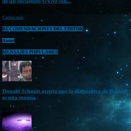
de un encuentro OVNI con...
Sep 26, 2023
Cargar más
RECOMENDACIONES DEL EDITOR
Autor
MENSAJES POPULARES
Donald Schmitt acepta que la diapositiva de Roswell
es una momia
May 14, 2015