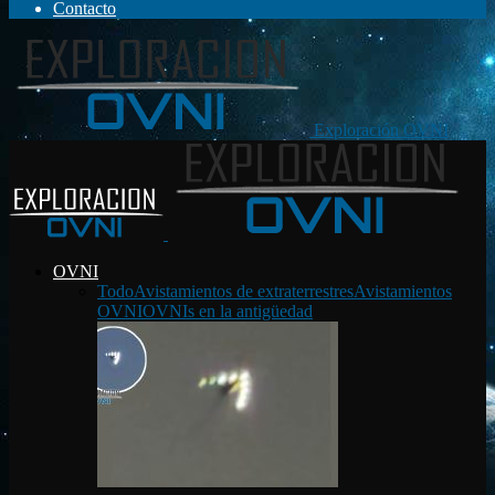
Contacto
Exploración OVNI
OVNI
Todo
Avistamientos de extraterrestres
Avistamientos
OVNI
OVNIs en la antigüedad