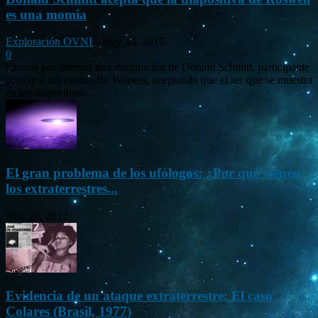
es una momia
Exploración OVNI
-
May 14, 2015
0
Circula por internet una declaración de Donald Schmitt, participante
principal del evento Be Witness, aceptando que el ser que se muestra
en las diapositivas...
El gran problema de los ufólogos: ¿Por qué vienen
los extraterrestres...
Nov 26, 2012
Evidencia de un ataque extraterrestre: El caso
Colares (Brasil, 1977)