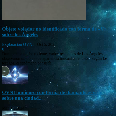
Objeto volador no identificado con forma de «V»
sobre los Ángeles
Exploración OVNI
-
Oct 5, 2025
0
Durante una noche reciente, varios residentes de Los Ángeles
observaron un objeto de apariencia inusual en el cielo. Según los
testigos, el fenómeno consistía...
OVNI luminoso con forma de diamante es visto
sobre una ciudad...
Mar 31, 2024