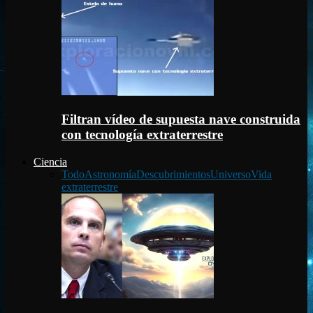
Filtran vídeo de supuesta nave construida
con tecnología extraterrestre
Ciencia
Todo
Astronomía
Descubrimientos
Universo
Vida
extraterrestre