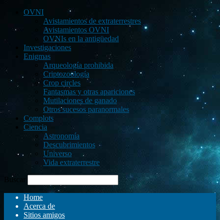
OVNI
Avistamientos de extraterrestres
Avistamientos OVNI
OVNIs en la antigüedad
Investigaciones
Enigmas
Arqueología prohibida
Criptozoología
Crop circles
Fantasmas y otras apariciones
Mutilaciones de ganado
Otros sucesos paranormales
Complots
Ciencia
Astronomía
Descubrimientos
Universo
Vida extraterrestre
Buscar
Home
Acerca de
Sitios amigos