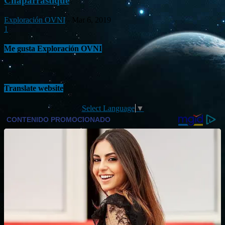
Chaparrastique
Exploración OVNI
-
Mar 6, 2019
1
Me gusta Exploración OVNI
Translate website
Select Language
▼