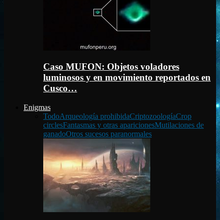
Caso MUFON: Objetos voladores
luminosos y en movimiento reportados en
Cusco…
Enigmas
Todo
Arqueología prohibida
Criptozoología
Crop
circles
Fantasmas y otras apariciones
Mutilaciones de
ganado
Otros sucesos paranormales