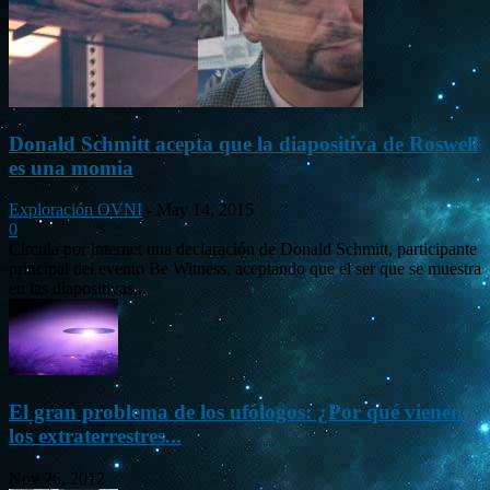
Donald Schmitt acepta que la diapositiva de Roswell
es una momia
Exploración OVNI
-
May 14, 2015
0
Circula por internet una declaración de Donald Schmitt, participante
principal del evento Be Witness, aceptando que el ser que se muestra
en las diapositivas...
El gran problema de los ufólogos: ¿Por qué vienen
los extraterrestres...
Nov 26, 2012