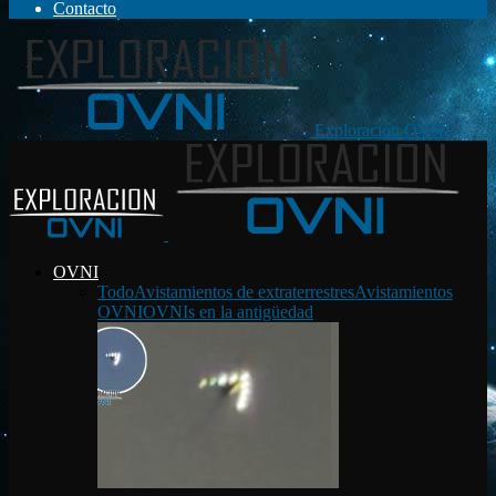
Contacto
Exploración OVNI
OVNI
Todo
Avistamientos de extraterrestres
Avistamientos
OVNI
OVNIs en la antigüedad