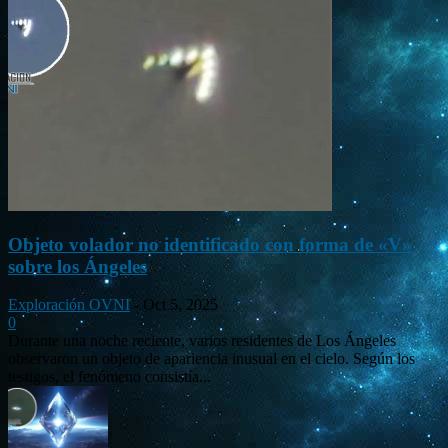
Objeto volador no identificado con forma de «V»
sobre los Ángeles
Exploración OVNI
-
Oct 5, 2025
0
Durante una noche reciente, varios residentes de Los Ángeles
observaron un objeto de apariencia inusual en el cielo. Según los
testigos, el fenómeno consistía...