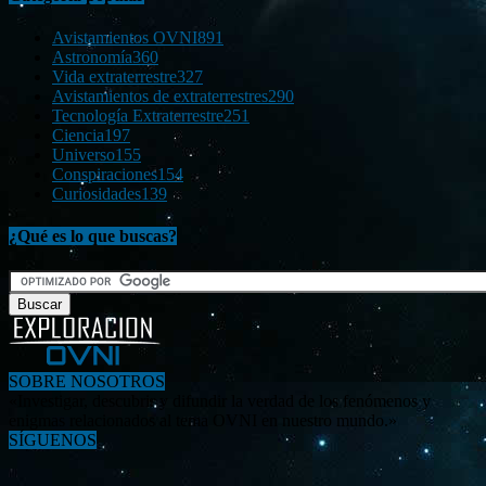
Avistamientos OVNI
891
Astronomía
360
Vida extraterrestre
327
Avistamientos de extraterrestres
290
Tecnología Extraterrestre
251
Ciencia
197
Universo
155
Conspiraciones
154
Curiosidades
139
¿Qué es lo que buscas?
SOBRE NOSOTROS
«Investigar, descubrir y difundir la verdad de los fenómenos y
enigmas relacionados al tema OVNI en nuestro mundo.»
SÍGUENOS