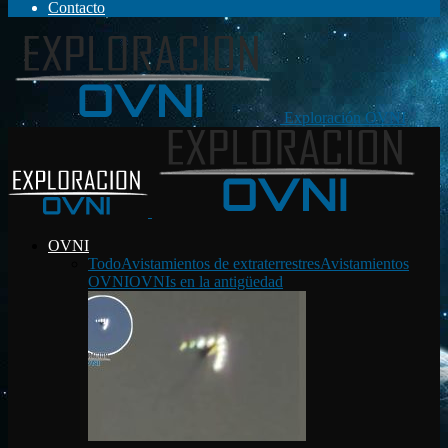
Contacto
Exploración OVNI
OVNI
Todo
Avistamientos de extraterrestres
Avistamientos
OVNI
OVNIs en la antigüedad