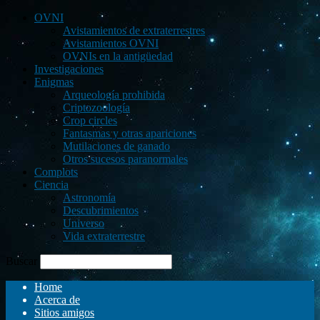
OVNI
Avistamientos de extraterrestres
Avistamientos OVNI
OVNIs en la antigüedad
Investigaciones
Enigmas
Arqueología prohibida
Criptozoología
Crop circles
Fantasmas y otras apariciones
Mutilaciones de ganado
Otros sucesos paranormales
Complots
Ciencia
Astronomía
Descubrimientos
Universo
Vida extraterrestre
Buscar
Home
Acerca de
Sitios amigos