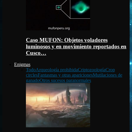
Caso MUFON: Objetos voladores
luminosos y en movimiento reportados en
Cusco…
Enigmas
Todo
Arqueología prohibida
Criptozoología
Crop
circles
Fantasmas y otras apariciones
Mutilaciones de
ganado
Otros sucesos paranormales