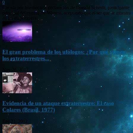
0
Circula por internet una declaración de Donald Schmitt, participante
principal del evento Be Witness, aceptando que el ser que se muestra
en las diapositivas...
El gran problema de los ufólogos: ¿Por qué vienen
los extraterrestres...
Nov 26, 2012
Evidencia de un ataque extraterrestre: El caso
Colares (Brasil, 1977)
Ene 21, 2012