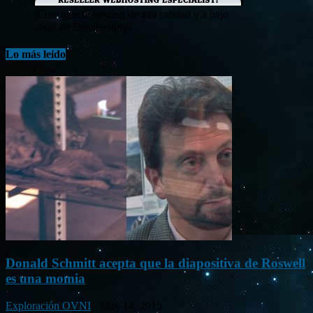
¡Consigue tu hosting de alta calidad y a bajo
costo en Banahosting!
Lo más leído
Donald Schmitt acepta que la diapositiva de Roswell
es una momia
Exploración OVNI
-
May 14, 2015