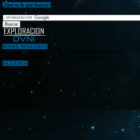
¿Qué es lo que buscas?
SOBRE NOSOTROS
«Investigar, descubrir y difundir la verdad de los fenómenos y
enigmas relacionados al tema OVNI en nuestro mundo.»
SÍGUENOS