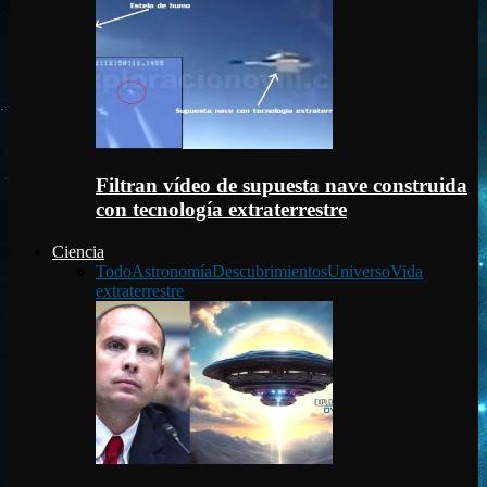
Filtran vídeo de supuesta nave construida
con tecnología extraterrestre
Ciencia
Todo
Astronomía
Descubrimientos
Universo
Vida
extraterrestre