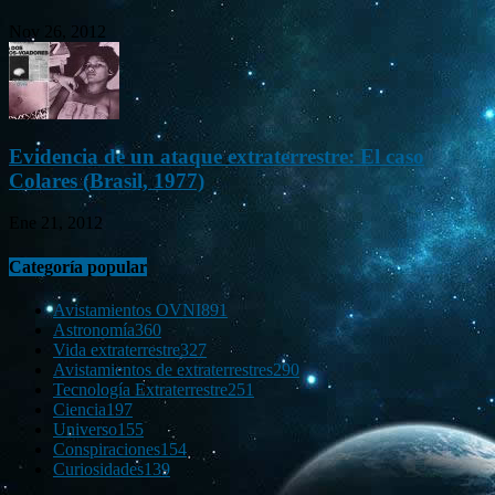
Nov 26, 2012
Evidencia de un ataque extraterrestre: El caso
Colares (Brasil, 1977)
Ene 21, 2012
Categoría popular
Avistamientos OVNI
891
Astronomía
360
Vida extraterrestre
327
Avistamientos de extraterrestres
290
Tecnología Extraterrestre
251
Ciencia
197
Universo
155
Conspiraciones
154
Curiosidades
139