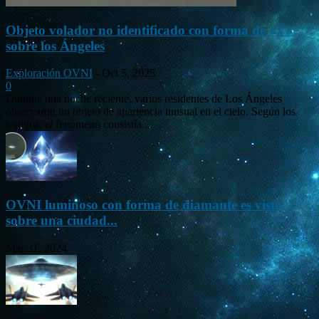
Objeto volador no identificado con forma de «V»
sobre los Ángeles
Exploración OVNI
-
Oct 5, 2025
0
Durante una noche reciente, varios residentes de Los Ángeles
observaron un objeto de apariencia inusual en el cielo. Según los
testigos, el fenómeno consistía...
OVNI luminoso con forma de diamante es visto
sobre una ciudad...
Mar 31, 2024