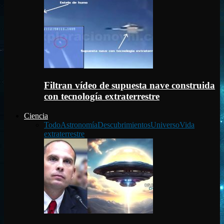
Filtran vídeo de supuesta nave construida
con tecnología extraterrestre
Ciencia
Todo
Astronomía
Descubrimientos
Universo
Vida
extraterrestre