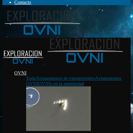
Contacto
Exploración OVNI
OVNI
Todo
Avistamientos de extraterrestres
Avistamientos
OVNI
OVNIs en la antigüedad