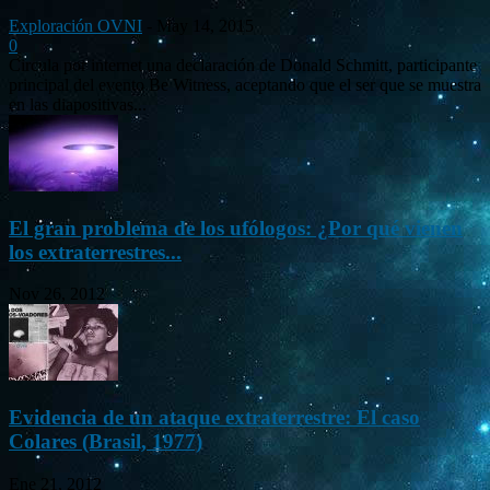
Exploración OVNI
-
May 14, 2015
0
Circula por internet una declaración de Donald Schmitt, participante
principal del evento Be Witness, aceptando que el ser que se muestra
en las diapositivas...
El gran problema de los ufólogos: ¿Por qué vienen
los extraterrestres...
Nov 26, 2012
Evidencia de un ataque extraterrestre: El caso
Colares (Brasil, 1977)
Ene 21, 2012