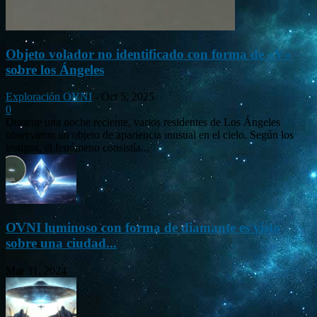
Objeto volador no identificado con forma de «V»
sobre los Ángeles
Exploración OVNI
-
Oct 5, 2025
0
Durante una noche reciente, varios residentes de Los Ángeles
observaron un objeto de apariencia inusual en el cielo. Según los
testigos, el fenómeno consistía...
OVNI luminoso con forma de diamante es visto
sobre una ciudad...
Mar 31, 2024