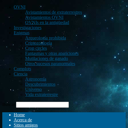
OVNI
Avistamientos de extraterrestres
Avistamientos OVNI
OVNIs en la antigüedad
Investigaciones
Enigmas
Arqueología prohibida
Criptozoología
Crop circles
Fantasmas y otras apariciones
Mutilaciones de ganado
Otros sucesos paranormales
Complots
Ciencia
Astronomía
Descubrimientos
Universo
Vida extraterrestre
Buscar
Home
Acerca de
Sitios amigos