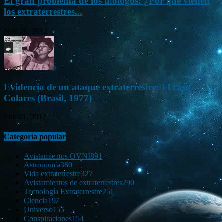
El gran problema de los ufólogos: ¿Por qué vienen
los extraterrestres...
Nov 26, 2012
Evidencia de un ataque extraterrestre: El caso
Colares (Brasil, 1977)
Ene 21, 2012
Categoría popular
Avistamientos OVNI
891
Astronomía
360
Vida extraterrestre
327
Avistamientos de extraterrestres
290
Tecnología Extraterrestre
251
Ciencia
197
Universo
155
Conspiraciones
154