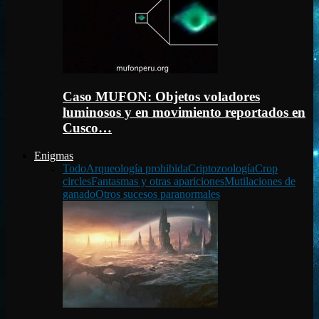
Caso MUFON: Objetos voladores
luminosos y en movimiento reportados en
Cusco…
Enigmas
Todo
Arqueología prohibida
Criptozoología
Crop
circles
Fantasmas y otras apariciones
Mutilaciones de
ganado
Otros sucesos paranormales