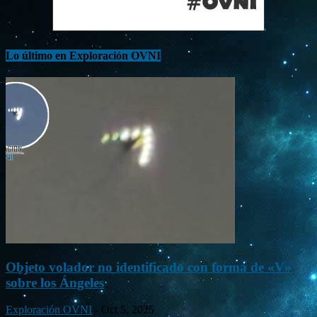
Lo último en Exploración OVNI
Objeto volador no identificado con forma de «V»
sobre los Ángeles
Exploración OVNI
-
Oct 5, 2025