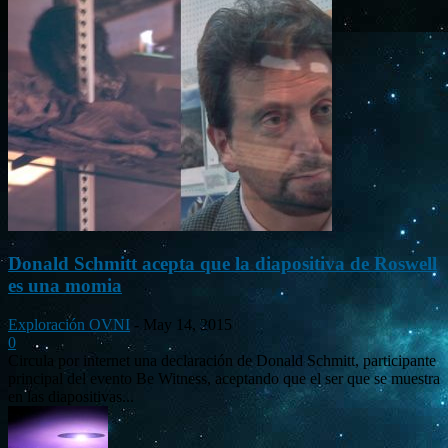
Donald Schmitt acepta que la diapositiva de Roswell
es una momia
Exploración OVNI
-
May 14, 2015
0
Circula por internet una declaración de Donald Schmitt, participante
principal del evento Be Witness, aceptando que el ser que se muestra
en las diapositivas...