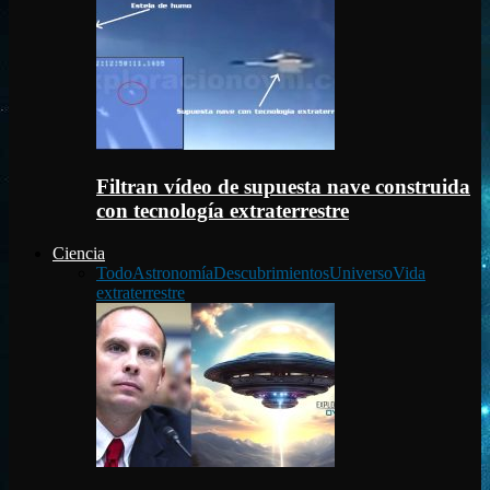
Filtran vídeo de supuesta nave construida
con tecnología extraterrestre
Ciencia
Todo
Astronomía
Descubrimientos
Universo
Vida
extraterrestre