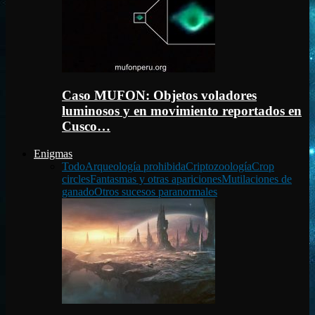
Caso MUFON: Objetos voladores
luminosos y en movimiento reportados en
Cusco…
Enigmas
Todo
Arqueología prohibida
Criptozoología
Crop
circles
Fantasmas y otras apariciones
Mutilaciones de
ganado
Otros sucesos paranormales