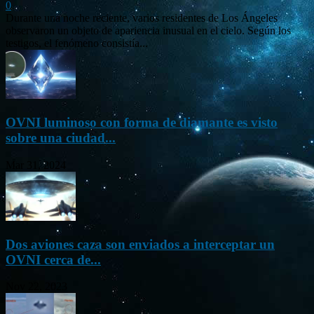
0
Durante una noche reciente, varios residentes de Los Ángeles
observaron un objeto de apariencia inusual en el cielo. Según los
testigos, el fenómeno consistía...
OVNI luminoso con forma de diamante es visto
sobre una ciudad...
Mar 31, 2024
Dos aviones caza son enviados a interceptar un
OVNI cerca de...
Nov 22, 2023