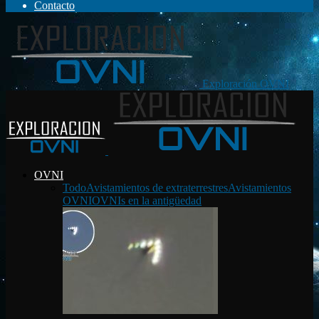
Contacto
Exploración OVNI
OVNI
Todo
Avistamientos de extraterrestres
Avistamientos
OVNI
OVNIs en la antigüedad