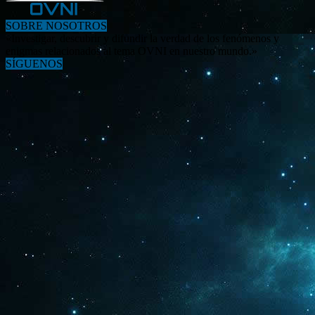
SOBRE NOSOTROS
«Investigar, descubrir y difundir la verdad de los fenómenos y
enigmas relacionados al tema OVNI en nuestro mundo.»
SÍGUENOS