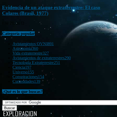
Evidencia de un ataque extraterrestre: El caso
Colares (Brasil, 1977)
Ene 21, 2012
Categoría popular
Avistamientos OVNI
891
Astronomía
360
Vida extraterrestre
327
Avistamientos de extraterrestres
290
Tecnología Extraterrestre
251
Ciencia
197
Universo
155
Conspiraciones
154
Curiosidades
139
¿Qué es lo que buscas?