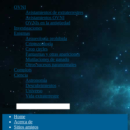
OVNI
Avistamientos de extraterrestres
Avistamientos OVNI
OVNIs en la antigüedad
Investigaciones
Enigmas
Arqueología prohibida
Criptozoología
Crop circles
Fantasmas y otras apariciones
Mutilaciones de ganado
Otros sucesos paranormales
Complots
Ciencia
Astronomía
Descubrimientos
Universo
Vida extraterrestre
Buscar
Home
Acerca de
Sitios amigos