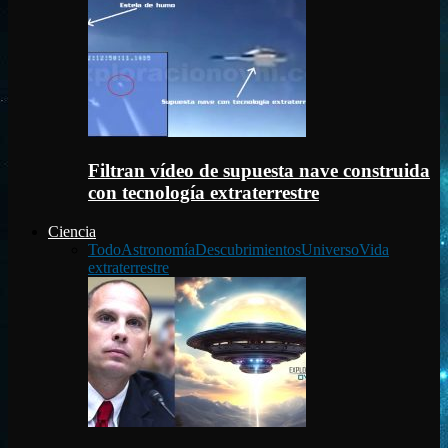
Filtran vídeo de supuesta nave construida
con tecnología extraterrestre
Ciencia
Todo
Astronomía
Descubrimientos
Universo
Vida
extraterrestre