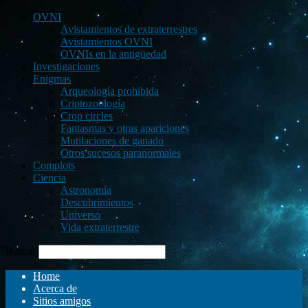
OVNI
Avistamientos de extraterrestres
Avistamientos OVNI
OVNIs en la antigüedad
Investigaciones
Enigmas
Arqueología prohibida
Criptozoología
Crop circles
Fantasmas y otras apariciones
Mutilaciones de ganado
Otros sucesos paranormales
Complots
Ciencia
Astronomía
Descubrimientos
Universo
Vida extraterrestre
Buscar
Home
Acerca de
Sitios amigos