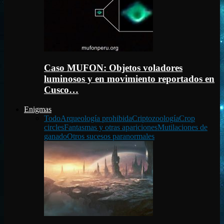
Caso MUFON: Objetos voladores
luminosos y en movimiento reportados en
Cusco…
Enigmas
Todo
Arqueología prohibida
Criptozoología
Crop
circles
Fantasmas y otras apariciones
Mutilaciones de
ganado
Otros sucesos paranormales