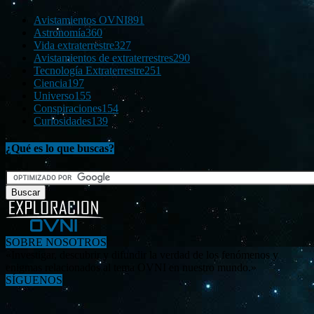
Avistamientos OVNI
891
Astronomía
360
Vida extraterrestre
327
Avistamientos de extraterrestres
290
Tecnología Extraterrestre
251
Ciencia
197
Universo
155
Conspiraciones
154
Curiosidades
139
¿Qué es lo que buscas?
SOBRE NOSOTROS
«Investigar, descubrir y difundir la verdad de los fenómenos y
enigmas relacionados al tema OVNI en nuestro mundo.»
SÍGUENOS