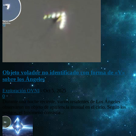
Objeto volador no identificado con forma de «V»
sobre los Ángeles
Exploración OVNI
-
Oct 5, 2025
0
Durante una noche reciente, varios residentes de Los Ángeles
observaron un objeto de apariencia inusual en el cielo. Según los
testigos, el fenómeno consistía...