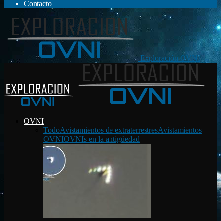
Contacto
Exploración OVNI
OVNI
Todo
Avistamientos de extraterrestres
Avistamientos
OVNI
OVNIs en la antigüedad