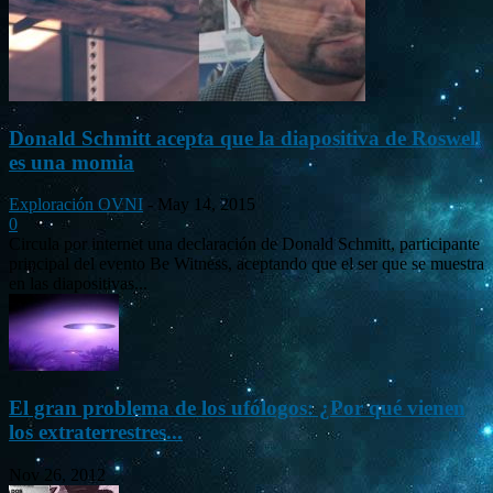
Donald Schmitt acepta que la diapositiva de Roswell
es una momia
Exploración OVNI
-
May 14, 2015
0
Circula por internet una declaración de Donald Schmitt, participante
principal del evento Be Witness, aceptando que el ser que se muestra
en las diapositivas...
El gran problema de los ufólogos: ¿Por qué vienen
los extraterrestres...
Nov 26, 2012