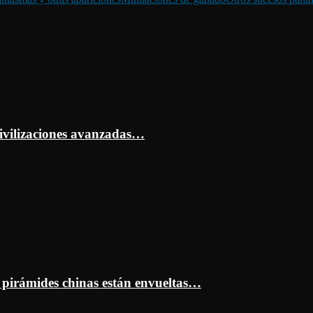
ivilizaciones avanzadas…
s pirámides chinas están envueltas…