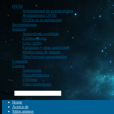
OVNI
Avistamientos de extraterrestres
Avistamientos OVNI
OVNIs en la antigüedad
Investigaciones
Enigmas
Arqueología prohibida
Criptozoología
Crop circles
Fantasmas y otras apariciones
Mutilaciones de ganado
Otros sucesos paranormales
Complots
Ciencia
Astronomía
Descubrimientos
Universo
Vida extraterrestre
Buscar
Home
Acerca de
Sitios amigos