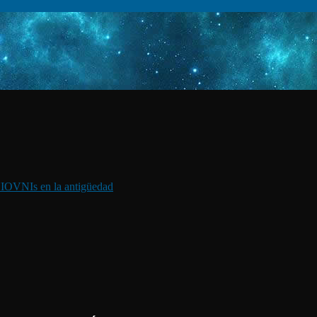
I
OVNIs en la antigüedad