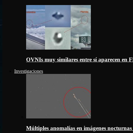
OVNIs muy similares entre sí aparecen en 
Investigaciones
Múltiples anomalías en imágenes nocturnas