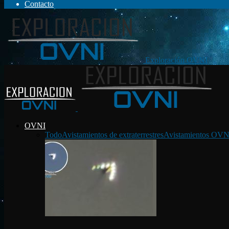
Contacto
Exploración OVNI
OVNI
Todo
Avistamientos de extraterrestres
Avistamientos OVN