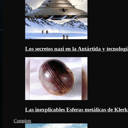
Los secretos nazi en la Antártida y tecnologí
Las inexplicables Esferas metálicas de Kler
Complots