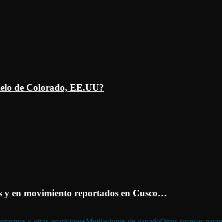
ielo de Colorado, EE.UU?
 y en movimiento reportados en Cusco…
ntasmas y otras apariciones
Mutilaciones de ganado
Otros sucesos para