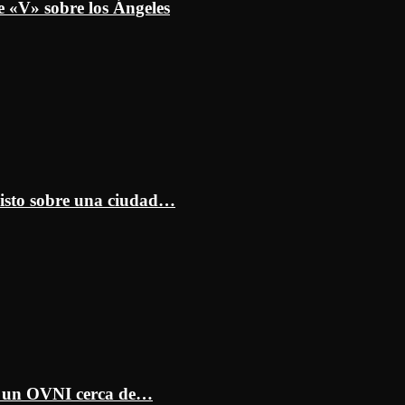
e «V» sobre los Ángeles
isto sobre una ciudad…
ar un OVNI cerca de…