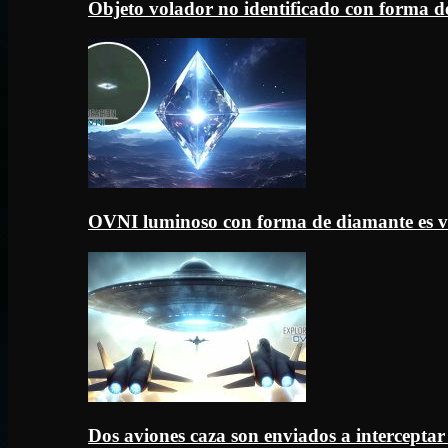
Objeto volador no identificado con forma d
OVNI luminoso con forma de diamante es v
Dos aviones caza son enviados a intercept