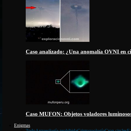
Caso analizado: ¿Una anomalía OVNI en c
Caso MUFON: Objetos voladores luminosos
Enigmas
Todo
Arqueología prohibida
Criptozoología
Crop circles
Fa