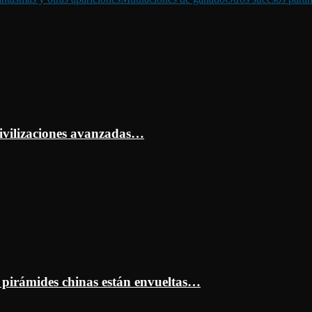
ivilizaciones avanzadas…
s pirámides chinas están envueltas…