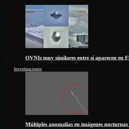
OVNIs muy similares entre sí aparecen en 
Investigaciones
Múltiples anomalías en imágenes nocturnas