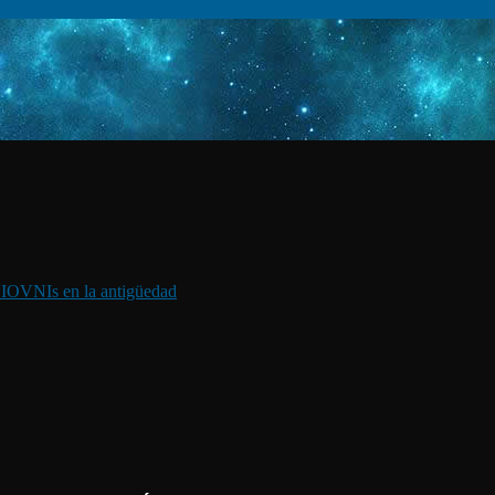
I
OVNIs en la antigüedad