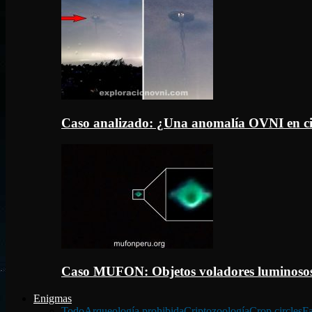
Caso analizado: ¿Una anomalía OVNI en c
Caso MUFON: Objetos voladores luminosos
Enigmas
Todo
Arqueología prohibida
Criptozoología
Crop circles
Fa