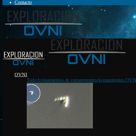
Contacto
Exploración OVNI
OVNI
Todo
Avistamientos de extraterrestres
Avistamientos OVN