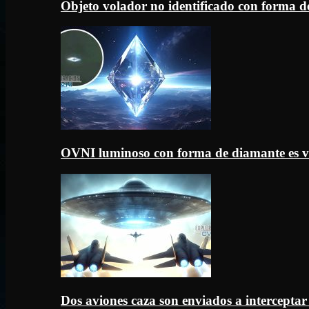
Objeto volador no identificado con forma d
OVNI luminoso con forma de diamante es v
Dos aviones caza son enviados a intercept