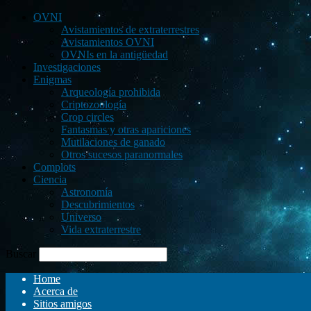
OVNI
Avistamientos de extraterrestres
Avistamientos OVNI
OVNIs en la antigüedad
Investigaciones
Enigmas
Arqueología prohibida
Criptozoología
Crop circles
Fantasmas y otras apariciones
Mutilaciones de ganado
Otros sucesos paranormales
Complots
Ciencia
Astronomía
Descubrimientos
Universo
Vida extraterrestre
Buscar
Home
Acerca de
Sitios amigos