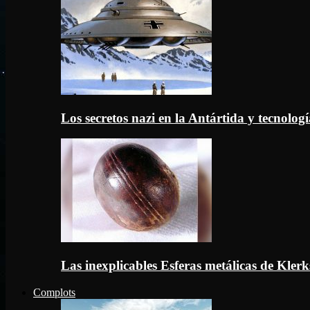
Los secretos nazi en la Antártida y tecnologí
Las inexplicables Esferas metálicas de Kler
Complots