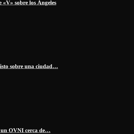
e «V» sobre los Ángeles
isto sobre una ciudad…
ar un OVNI cerca de…