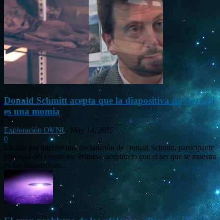
Donald Schmitt acepta que la diapositiva de Roswell
es una momia
Exploración OVNI
-
May 14, 2015
0
Circula por internet una declaración de Donald Schmitt, participante
principal del evento Be Witness, aceptando que el ser que se muestra
en las diapositivas...