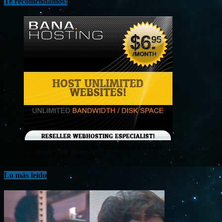
Te recomendamos:
¡Consigue tu hosting de alta calidad y a bajo
costo en Banahosting!
Lo más leído