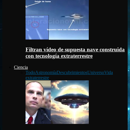
Filtran vídeo de supuesta nave construida
con tecnología extraterrestre
Ciencia
Todo
Astronomía
Descubrimientos
Universo
Vida
extraterrestre