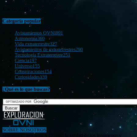
Ene 21, 2012
Categoría popular
Avistamientos OVNI
891
Astronomía
360
Vida extraterrestre
327
Avistamientos de extraterrestres
290
Tecnología Extraterrestre
251
Ciencia
197
Universo
155
Conspiraciones
154
Curiosidades
139
¿Qué es lo que buscas?
SOBRE NOSOTROS
«Investigar, descubrir y difundir la verdad de los fenómenos y