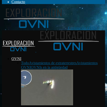
Contacto
Exploración OVNI
OVNI
Todo
Avistamientos de extraterrestres
Avistamientos
OVNI
OVNIs en la antigüedad