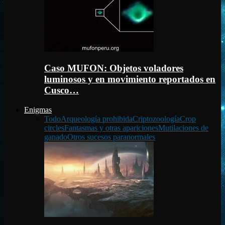
Caso MUFON: Objetos voladores
luminosos y en movimiento reportados en
Cusco…
Enigmas
Todo
Arqueología prohibida
Criptozoología
Crop
circles
Fantasmas y otras apariciones
Mutilaciones de
ganado
Otros sucesos paranormales