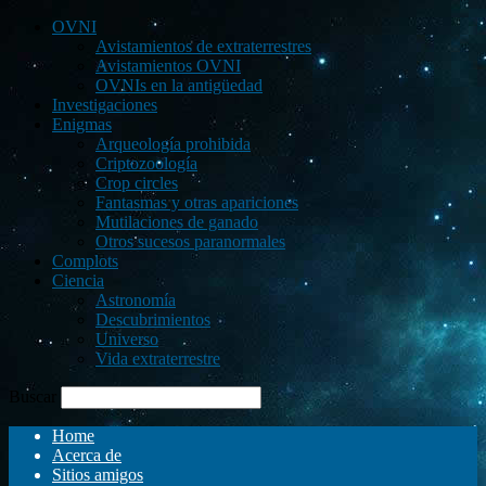
OVNI
Avistamientos de extraterrestres
Avistamientos OVNI
OVNIs en la antigüedad
Investigaciones
Enigmas
Arqueología prohibida
Criptozoología
Crop circles
Fantasmas y otras apariciones
Mutilaciones de ganado
Otros sucesos paranormales
Complots
Ciencia
Astronomía
Descubrimientos
Universo
Vida extraterrestre
Buscar
Home
Acerca de
Sitios amigos