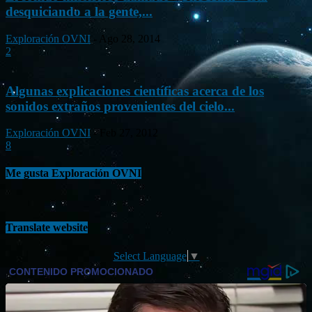
desquiciando a la gente,...
Exploración OVNI
-
Ago 28, 2014
2
Algunas explicaciones científicas acerca de los
sonidos extraños provenientes del cielo...
Exploración OVNI
-
Feb 27, 2012
8
Me gusta Exploración OVNI
Translate website
Select Language
▼