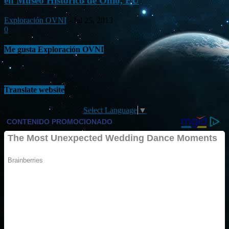
en Museo Histórico de Ohio, EU
Exploración OVNI
-
Jul 25, 2013
0
Me gusta Exploración OVNI
Translate website
Select Language
▼