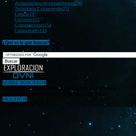
Avistamientos de extraterrestres
290
Tecnología Extraterrestre
251
Ciencia
197
Universo
155
Conspiraciones
154
Curiosidades
139
¿Qué es lo que buscas?
SOBRE NOSOTROS
«Investigar, descubrir y difundir la verdad de los fenómenos y
enigmas relacionados al tema OVNI en nuestro mundo.»
SÍGUENOS