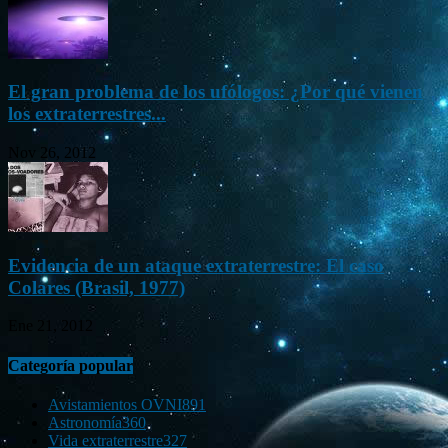
El gran problema de los ufólogos: ¿Por qué vienen
los extraterrestres...
Nov 26, 2012
Evidencia de un ataque extraterrestre: El caso
Colares (Brasil, 1977)
Ene 21, 2012
Categoría popular
Avistamientos OVNI
891
Astronomía
360
Vida extraterrestre
327