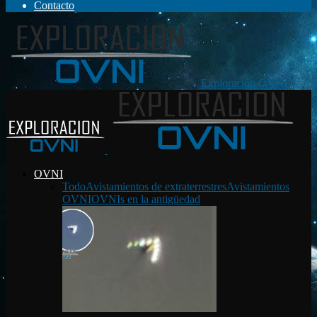
Contacto
Exploración OVNI
OVNI
Todo
Avistamientos de extraterrestres
Avistamientos
OVNI
OVNIs en la antigüedad