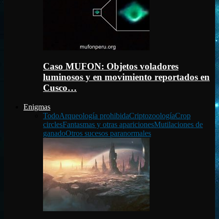
Caso MUFON: Objetos voladores
luminosos y en movimiento reportados en
Cusco…
Enigmas
Todo
Arqueología prohibida
Criptozoología
Crop
circles
Fantasmas y otras apariciones
Mutilaciones de
ganado
Otros sucesos paranormales