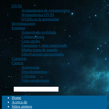
OVNI
Avistamientos de extraterrestres
Avistamientos OVNI
OVNIs en la antigüedad
Investigaciones
Enigmas
Arqueología prohibida
Criptozoología
Crop circles
Fantasmas y otras apariciones
Mutilaciones de ganado
Otros sucesos paranormales
Complots
Ciencia
Astronomía
Descubrimientos
Universo
Vida extraterrestre
Buscar
Home
Acerca de
Sitios amigos