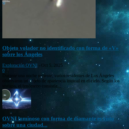
Objeto volador no identificado con forma de «V»
sobre los Ángeles
Exploración OVNI
-
Oct 5, 2025
0
Durante una noche reciente, varios residentes de Los Ángeles
observaron un objeto de apariencia inusual en el cielo. Según los
testigos, el fenómeno consistía...
OVNI luminoso con forma de diamante es visto
sobre una ciudad...