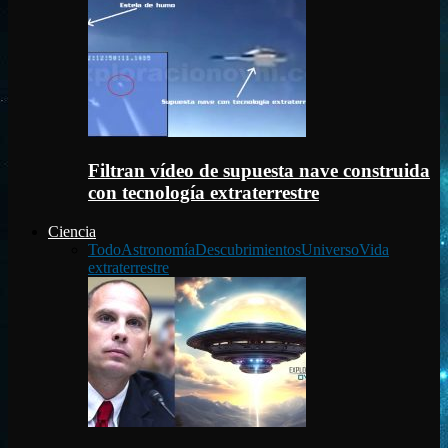
Filtran vídeo de supuesta nave construida
con tecnología extraterrestre
Ciencia
Todo
Astronomía
Descubrimientos
Universo
Vida
extraterrestre