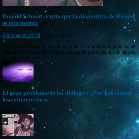
Donald Schmitt acepta que la diapositiva de Roswell
es una momia
Exploración OVNI
-
May 14, 2015
0
Circula por internet una declaración de Donald Schmitt, participante
principal del evento Be Witness, aceptando que el ser que se muestra
en las diapositivas...
El gran problema de los ufólogos: ¿Por qué vienen
los extraterrestres...
Nov 26, 2012