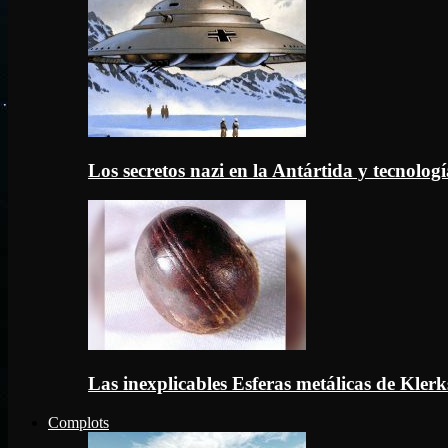
Los secretos nazi en la Antártida y tecnologí
Las inexplicables Esferas metálicas de Kler
Complots