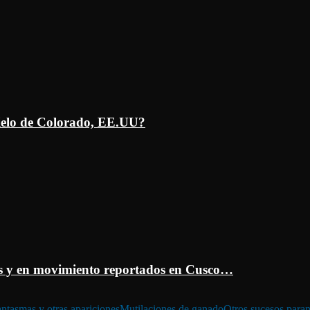
ielo de Colorado, EE.UU?
 y en movimiento reportados en Cusco…
ntasmas y otras apariciones
Mutilaciones de ganado
Otros sucesos para