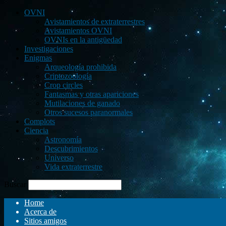
OVNI
Avistamientos de extraterrestres
Avistamientos OVNI
OVNIs en la antigüedad
Investigaciones
Enigmas
Arqueología prohibida
Criptozoología
Crop circles
Fantasmas y otras apariciones
Mutilaciones de ganado
Otros sucesos paranormales
Complots
Ciencia
Astronomía
Descubrimientos
Universo
Vida extraterrestre
Buscar
Home
Acerca de
Sitios amigos