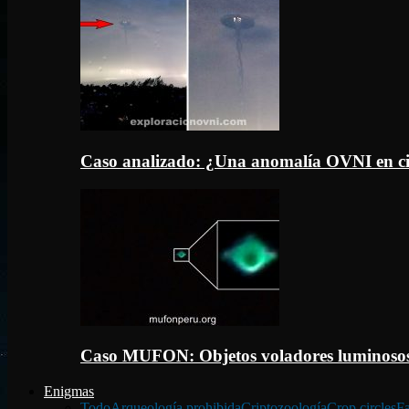
Caso analizado: ¿Una anomalía OVNI en c
Caso MUFON: Objetos voladores luminosos
Enigmas
Todo
Arqueología prohibida
Criptozoología
Crop circles
Fa