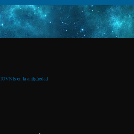
I
OVNIs en la antigüedad