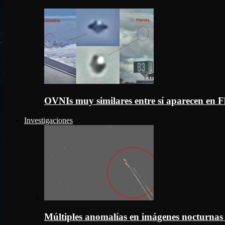
OVNIs muy similares entre sí aparecen en 
Investigaciones
Múltiples anomalías en imágenes nocturnas