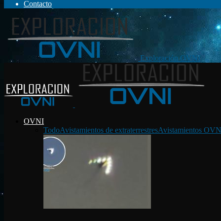
Contacto
Exploración OVNI
OVNI
Todo
Avistamientos de extraterrestres
Avistamientos OVN