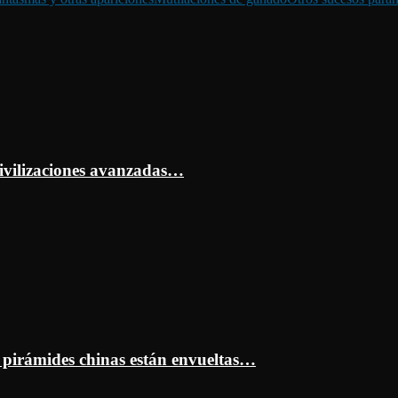
ivilizaciones avanzadas…
s pirámides chinas están envueltas…