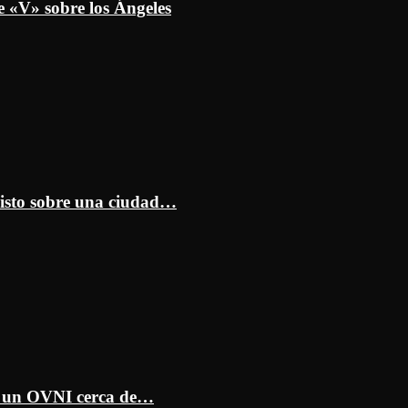
e «V» sobre los Ángeles
isto sobre una ciudad…
ar un OVNI cerca de…