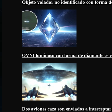
Objeto volador no identificado con forma d
OVNI luminoso con forma de diamante es v
Dos aviones caza son enviados a intercept