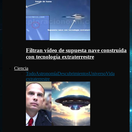
Filtran vídeo de supuesta nave construida
con tecnología extraterrestre
Ciencia
Todo
Astronomía
Descubrimientos
Universo
Vida
extraterrestre