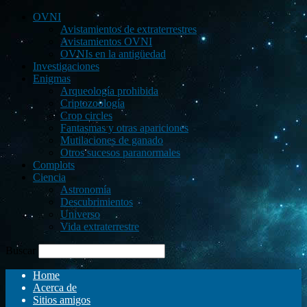
OVNI
Avistamientos de extraterrestres
Avistamientos OVNI
OVNIs en la antigüedad
Investigaciones
Enigmas
Arqueología prohibida
Criptozoología
Crop circles
Fantasmas y otras apariciones
Mutilaciones de ganado
Otros sucesos paranormales
Complots
Ciencia
Astronomía
Descubrimientos
Universo
Vida extraterrestre
Buscar
Home
Acerca de
Sitios amigos