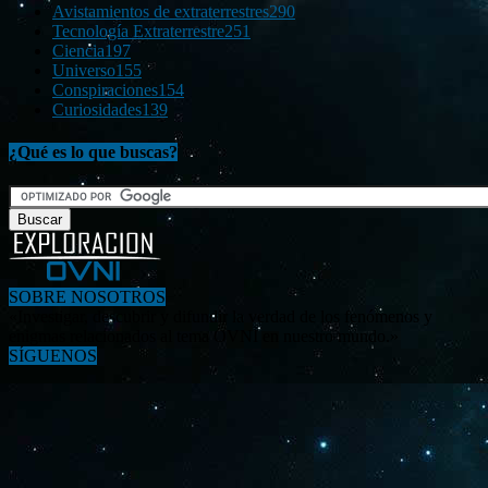
Avistamientos de extraterrestres
290
Tecnología Extraterrestre
251
Ciencia
197
Universo
155
Conspiraciones
154
Curiosidades
139
¿Qué es lo que buscas?
SOBRE NOSOTROS
«Investigar, descubrir y difundir la verdad de los fenómenos y
enigmas relacionados al tema OVNI en nuestro mundo.»
SÍGUENOS