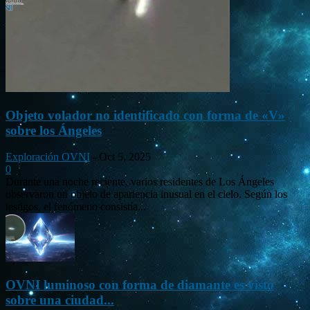
Objeto volador no identificado con forma de «V»
sobre los Ángeles
Exploración OVNI
-
Oct 5, 2025
0
Durante una noche reciente, varios residentes de Los Ángeles
observaron un objeto de apariencia inusual en el cielo. Según los
testigos, el fenómeno consistía...
OVNI luminoso con forma de diamante es visto
sobre una ciudad...