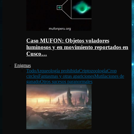
Caso MUFON: Objetos voladores
luminosos y en movimiento reportados en
Cusco…
Enigmas
Todo
Arqueología prohibida
Criptozoología
Crop
circles
Fantasmas y otras apariciones
Mutilaciones de
ganado
Otros sucesos paranormales