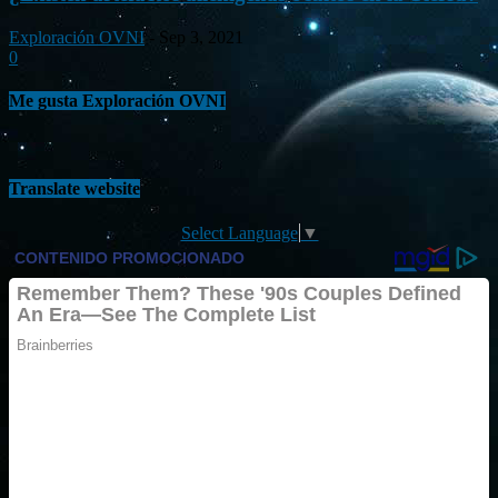
Exploración OVNI
-
Sep 3, 2021
0
Me gusta Exploración OVNI
Translate website
Select Language
▼