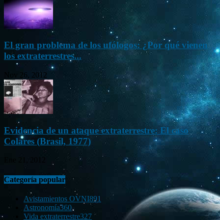
El gran problema de los ufólogos: ¿Por qué vienen
los extraterrestres...
Nov 26, 2012
Evidencia de un ataque extraterrestre: El caso
Colares (Brasil, 1977)
Ene 21, 2012
Categoría popular
Avistamientos OVNI
891
Astronomía
360
Vida extraterrestre
327