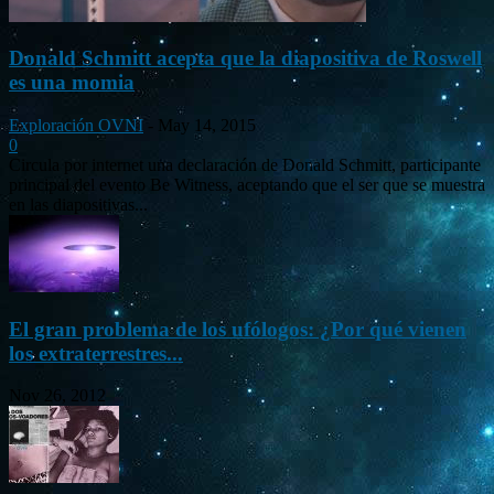
Donald Schmitt acepta que la diapositiva de Roswell
es una momia
Exploración OVNI
-
May 14, 2015
0
Circula por internet una declaración de Donald Schmitt, participante
principal del evento Be Witness, aceptando que el ser que se muestra
en las diapositivas...
El gran problema de los ufólogos: ¿Por qué vienen
los extraterrestres...
Nov 26, 2012