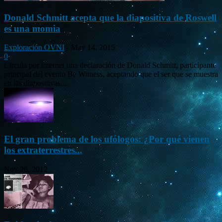
Donald Schmitt acepta que la diapositiva de Roswell
es una momia
Exploración OVNI
-
May 14, 2015
0
Circula por internet una declaración de Donald Schmitt, participante
principal del evento Be Witness, aceptando que el ser que se muestra
en las diapositivas...
El gran problema de los ufólogos: ¿Por qué vienen
los extraterrestres...
Nov 26, 2012