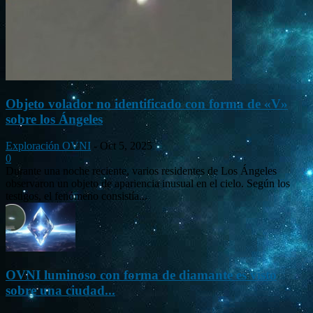
Objeto volador no identificado con forma de «V»
sobre los Ángeles
Exploración OVNI
-
Oct 5, 2025
0
Durante una noche reciente, varios residentes de Los Ángeles
observaron un objeto de apariencia inusual en el cielo. Según los
testigos, el fenómeno consistía...
OVNI luminoso con forma de diamante es visto
sobre una ciudad...