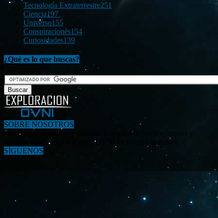
Tecnología Extraterrestre
251
Ciencia
197
Universo
155
Conspiraciones
154
Curiosidades
139
¿Qué es lo que buscas?
SOBRE NOSOTROS
«Investigar, descubrir y difundir la verdad de los fenómenos y
enigmas relacionados al tema OVNI en nuestro mundo.»
SÍGUENOS