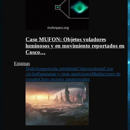
Caso MUFON: Objetos voladores
luminosos y en movimiento reportados en
Cusco…
Enigmas
Todo
Arqueología prohibida
Criptozoología
Crop
circles
Fantasmas y otras apariciones
Mutilaciones de
ganado
Otros sucesos paranormales