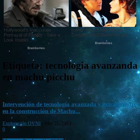
Etiqueta: tecnologia avanzanda
en machu picchu
Intervención de tecnología avanzada y extraterrestre
en la construcción de Machu...
Exploración OVNI
-
Mar 21, 2012
0