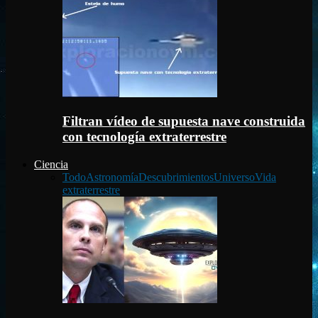
Filtran vídeo de supuesta nave construida
con tecnología extraterrestre
Ciencia
Todo
Astronomía
Descubrimientos
Universo
Vida
extraterrestre