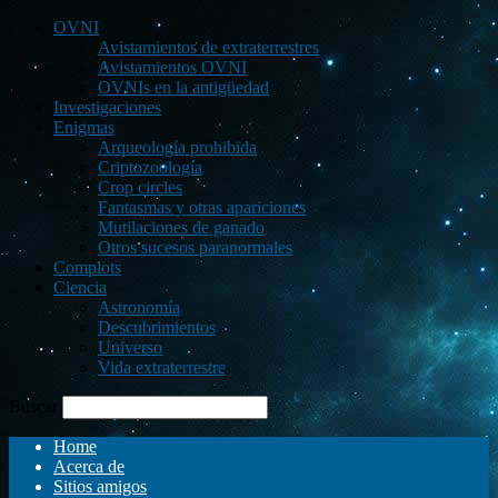
OVNI
Avistamientos de extraterrestres
Avistamientos OVNI
OVNIs en la antigüedad
Investigaciones
Enigmas
Arqueología prohibida
Criptozoología
Crop circles
Fantasmas y otras apariciones
Mutilaciones de ganado
Otros sucesos paranormales
Complots
Ciencia
Astronomía
Descubrimientos
Universo
Vida extraterrestre
Buscar
Home
Acerca de
Sitios amigos