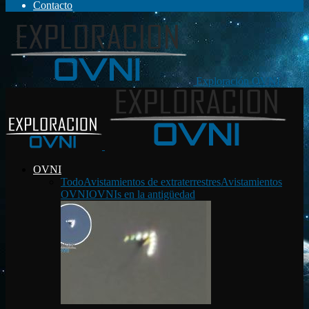
Contacto
Exploración OVNI
OVNI
Todo
Avistamientos de extraterrestres
Avistamientos
OVNI
OVNIs en la antigüedad