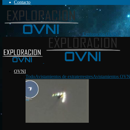
Contacto
Exploración OVNI
OVNI
Todo
Avistamientos de extraterrestres
Avistamientos OVN