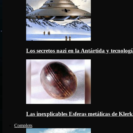
Los secretos nazi en la Antártida y tecnologí
Las inexplicables Esferas metálicas de Kler
Complots