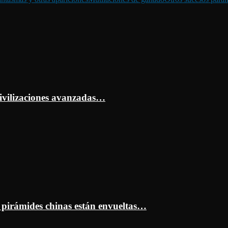
ivilizaciones avanzadas…
s pirámides chinas están envueltas…