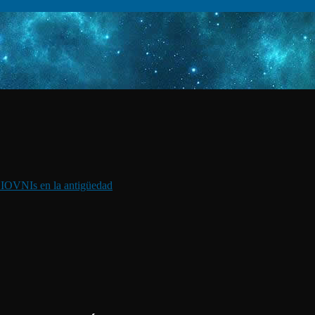
I
OVNIs en la antigüedad