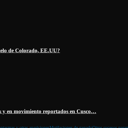
ielo de Colorado, EE.UU?
 y en movimiento reportados en Cusco…
ntasmas y otras apariciones
Mutilaciones de ganado
Otros sucesos para