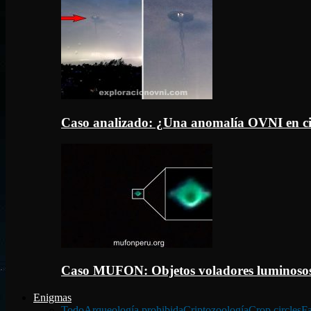
Caso analizado: ¿Una anomalía OVNI en c
Caso MUFON: Objetos voladores luminosos
Enigmas
Todo
Arqueología prohibida
Criptozoología
Crop circles
Fa