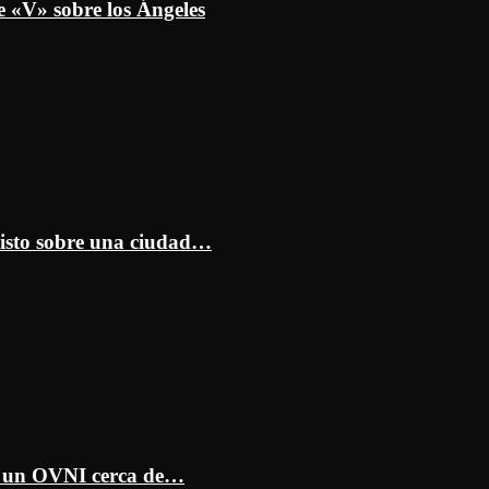
e «V» sobre los Ángeles
isto sobre una ciudad…
ar un OVNI cerca de…