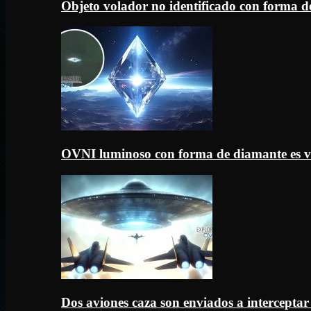
Objeto volador no identificado con forma d
OVNI luminoso con forma de diamante es v
Dos aviones caza son enviados a intercept