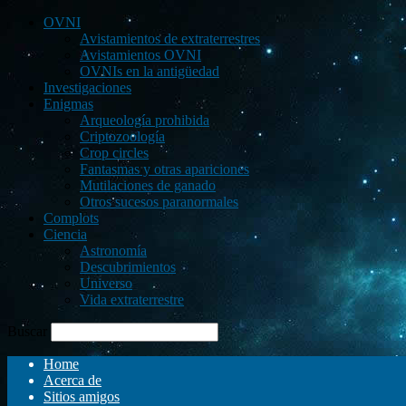
OVNI
Avistamientos de extraterrestres
Avistamientos OVNI
OVNIs en la antigüedad
Investigaciones
Enigmas
Arqueología prohibida
Criptozoología
Crop circles
Fantasmas y otras apariciones
Mutilaciones de ganado
Otros sucesos paranormales
Complots
Ciencia
Astronomía
Descubrimientos
Universo
Vida extraterrestre
Buscar
Home
Acerca de
Sitios amigos