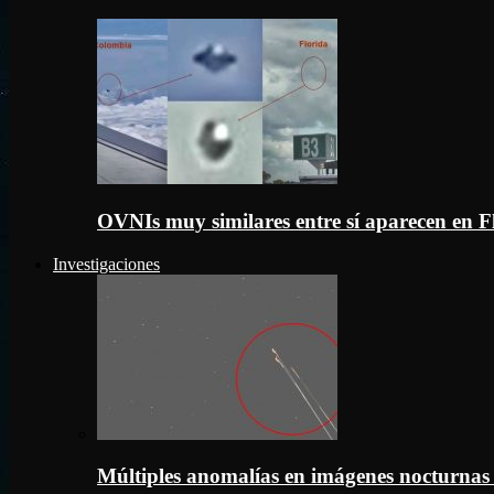
OVNIs muy similares entre sí aparecen en 
Investigaciones
Múltiples anomalías en imágenes nocturnas