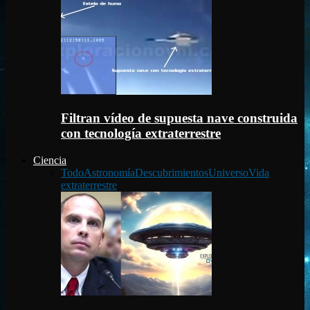
Filtran vídeo de supuesta nave construida
con tecnología extraterrestre
Ciencia
Todo
Astronomía
Descubrimientos
Universo
Vida
extraterrestre