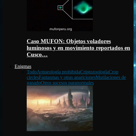
Caso MUFON: Objetos voladores
luminosos y en movimiento reportados en
Cusco…
Enigmas
Todo
Arqueología prohibida
Criptozoología
Crop
circles
Fantasmas y otras apariciones
Mutilaciones de
ganado
Otros sucesos paranormales