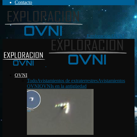
Contacto
Exploración OVNI
OVNI
Todo
Avistamientos de extraterrestres
Avistamientos
OVNI
OVNIs en la antigüedad