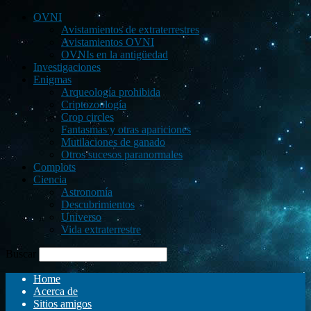
OVNI
Avistamientos de extraterrestres
Avistamientos OVNI
OVNIs en la antigüedad
Investigaciones
Enigmas
Arqueología prohibida
Criptozoología
Crop circles
Fantasmas y otras apariciones
Mutilaciones de ganado
Otros sucesos paranormales
Complots
Ciencia
Astronomía
Descubrimientos
Universo
Vida extraterrestre
Buscar
Home
Acerca de
Sitios amigos