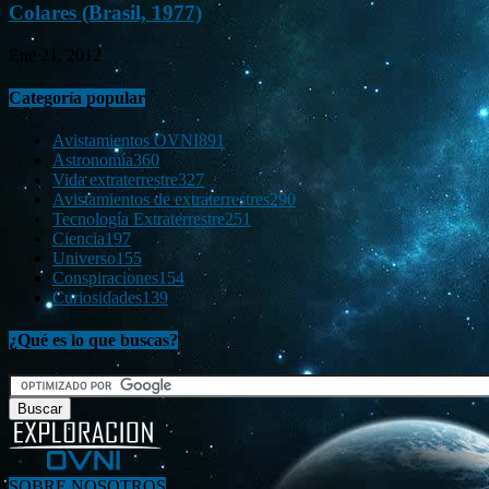
Colares (Brasil, 1977)
Ene 21, 2012
Categoría popular
Avistamientos OVNI
891
Astronomía
360
Vida extraterrestre
327
Avistamientos de extraterrestres
290
Tecnología Extraterrestre
251
Ciencia
197
Universo
155
Conspiraciones
154
Curiosidades
139
¿Qué es lo que buscas?
SOBRE NOSOTROS