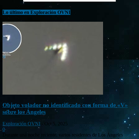
Lo último en Exploración OVNI
Objeto volador no identificado con forma de «V»
sobre los Ángeles
Exploración OVNI
-
Oct 5, 2025
0
Durante una noche reciente, varios residentes de Los Ángeles