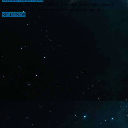
«Investigar, descubrir y difundir la verdad de los fenómenos y
enigmas relacionados al tema OVNI en nuestro mundo.»
SÍGUENOS