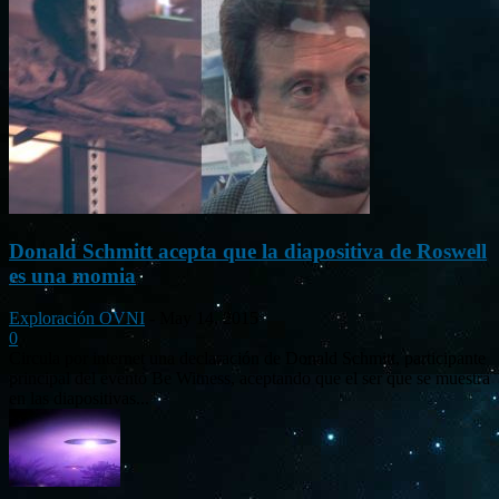
Donald Schmitt acepta que la diapositiva de Roswell
es una momia
Exploración OVNI
-
May 14, 2015
0
Circula por internet una declaración de Donald Schmitt, participante
principal del evento Be Witness, aceptando que el ser que se muestra
en las diapositivas...