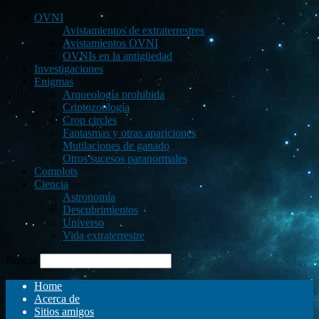
OVNI
Avistamientos de extraterrestres
Avistamientos OVNI
OVNIs en la antigüedad
Investigaciones
Enigmas
Arqueología prohibida
Criptozoología
Crop circles
Fantasmas y otras apariciones
Mutilaciones de ganado
Otros sucesos paranormales
Complots
Ciencia
Astronomía
Descubrimientos
Universo
Vida extraterrestre
Buscar
Home
Acerca de
Sitios amigos