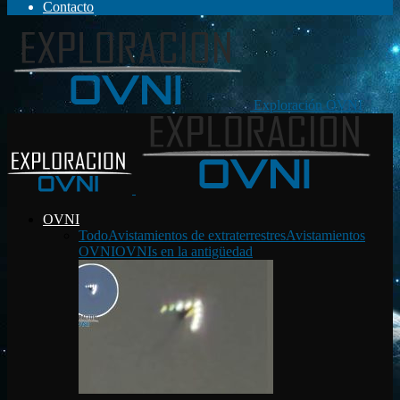
Contacto
Exploración OVNI
OVNI
Todo
Avistamientos de extraterrestres
Avistamientos
OVNI
OVNIs en la antigüedad