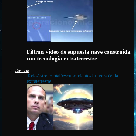
Filtran vídeo de supuesta nave construida
con tecnología extraterrestre
Ciencia
Todo
Astronomía
Descubrimientos
Universo
Vida
extraterrestre