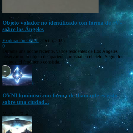
Objeto volador no identificado con forma de «V»
sobre los Ángeles
Exploración OVNI
-
Oct 5, 2025
0
Durante una noche reciente, varios residentes de Los Ángeles
observaron un objeto de apariencia inusual en el cielo. Según los
testigos, el fenómeno consistía...
OVNI luminoso con forma de diamante es visto
sobre una ciudad...
Mar 31, 2024