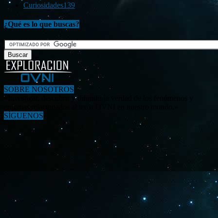
Curiosidades
139
¿Qué es lo que buscas?
SOBRE NOSOTROS
«Investigar, descubrir y difundir la verdad de los fenómenos y
enigmas relacionados al tema OVNI en nuestro mundo.»
SÍGUENOS