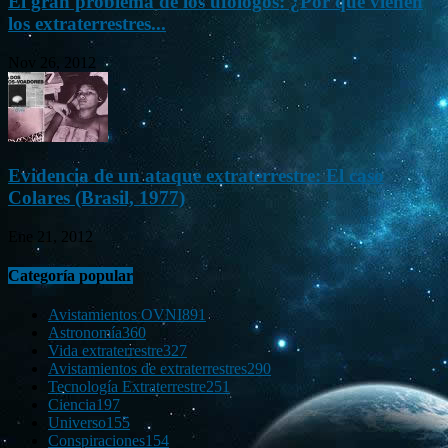
El gran problema de los ufólogos: ¿Por qué vienen
los extraterrestres...
Nov 26, 2012
Evidencia de un ataque extraterrestre: El caso
Colares (Brasil, 1977)
Ene 21, 2012
Categoría popular
Avistamientos OVNI
891
Astronomía
360
Vida extraterrestre
327
Avistamientos de extraterrestres
290
Tecnología Extraterrestre
251
Ciencia
197
Universo
155
Conspiraciones
154