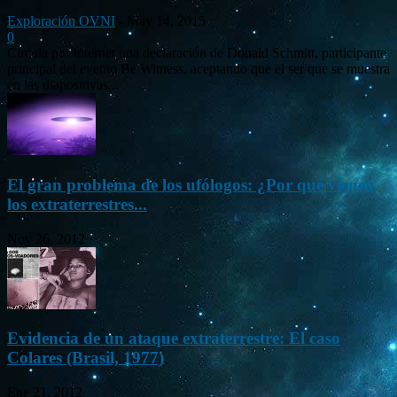
Exploración OVNI
-
May 14, 2015
0
Circula por internet una declaración de Donald Schmitt, participante
principal del evento Be Witness, aceptando que el ser que se muestra
en las diapositivas...
El gran problema de los ufólogos: ¿Por qué vienen
los extraterrestres...
Nov 26, 2012
Evidencia de un ataque extraterrestre: El caso
Colares (Brasil, 1977)
Ene 21, 2012