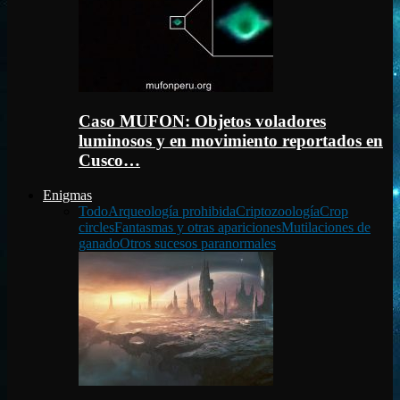
Caso MUFON: Objetos voladores
luminosos y en movimiento reportados en
Cusco…
Enigmas
Todo
Arqueología prohibida
Criptozoología
Crop
circles
Fantasmas y otras apariciones
Mutilaciones de
ganado
Otros sucesos paranormales