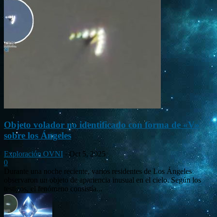
Objeto volador no identificado con forma de «V»
sobre los Ángeles
Exploración OVNI
-
Oct 5, 2025
0
Durante una noche reciente, varios residentes de Los Ángeles
observaron un objeto de apariencia inusual en el cielo. Según los
testigos, el fenómeno consistía...