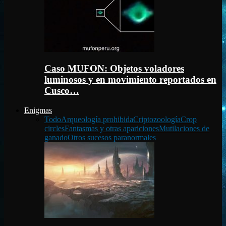
Caso MUFON: Objetos voladores
luminosos y en movimiento reportados en
Cusco…
Enigmas
Todo
Arqueología prohibida
Criptozoología
Crop
circles
Fantasmas y otras apariciones
Mutilaciones de
ganado
Otros sucesos paranormales