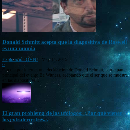
Donald Schmitt acepta que la diapositiva de Roswell
es una momia
Exploración OVNI
-
May 14, 2015
0
Circula por internet una declaración de Donald Schmitt, participante
principal del evento Be Witness, aceptando que el ser que se muestra
en las diapositivas...
El gran problema de los ufólogos: ¿Por qué vienen
los extraterrestres...