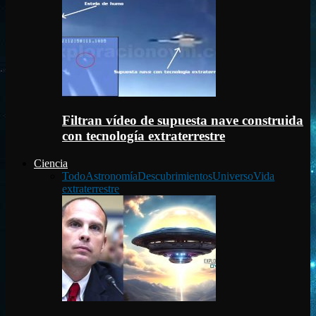
Filtran vídeo de supuesta nave construida
con tecnología extraterrestre
Ciencia
Todo
Astronomía
Descubrimientos
Universo
Vida
extraterrestre