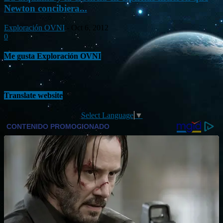
Newton concibiera...
Exploración OVNI
-
Oct 6, 2012
0
Me gusta Exploración OVNI
Translate website
Select Language
▼