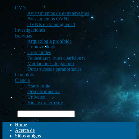
OVNI
Avistamientos de extraterrestres
Avistamientos OVNI
OVNIs en la antigüedad
Investigaciones
Enigmas
Arqueología prohibida
Criptozoología
Crop circles
Fantasmas y otras apariciones
Mutilaciones de ganado
Otros sucesos paranormales
Complots
Ciencia
Astronomía
Descubrimientos
Universo
Vida extraterrestre
Buscar
Home
Acerca de
Sitios amigos