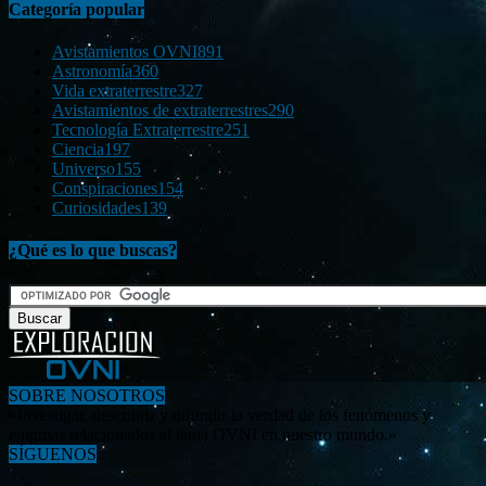
Categoría popular
Avistamientos OVNI
891
Astronomía
360
Vida extraterrestre
327
Avistamientos de extraterrestres
290
Tecnología Extraterrestre
251
Ciencia
197
Universo
155
Conspiraciones
154
Curiosidades
139
¿Qué es lo que buscas?
SOBRE NOSOTROS
«Investigar, descubrir y difundir la verdad de los fenómenos y
enigmas relacionados al tema OVNI en nuestro mundo.»
SÍGUENOS