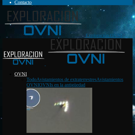
Contacto
Exploración OVNI
OVNI
Todo
Avistamientos de extraterrestres
Avistamientos
OVNI
OVNIs en la antigüedad