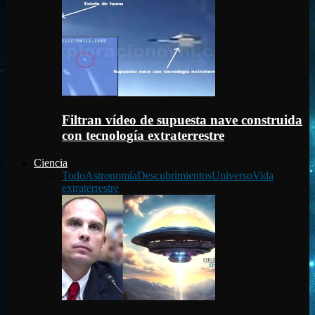
Filtran vídeo de supuesta nave construida
con tecnología extraterrestre
Ciencia
Todo
Astronomía
Descubrimientos
Universo
Vida
extraterrestre