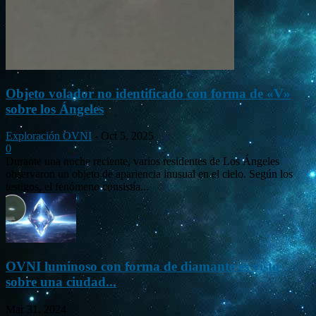
Objeto volador no identificado con forma de «V»
sobre los Ángeles
Exploración OVNI
-
Oct 5, 2025
0
Durante una noche reciente, varios residentes de Los Ángeles
observaron un objeto de apariencia inusual en el cielo. Según los
testigos, el fenómeno consistía...
OVNI luminoso con forma de diamante es visto
sobre una ciudad...
Mar 31, 2024