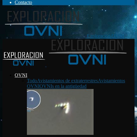
Contacto
Exploración OVNI
OVNI
Todo
Avistamientos de extraterrestres
Avistamientos
OVNI
OVNIs en la antigüedad