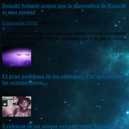
Donald Schmitt acepta que la diapositiva de Roswell
es una momia
Exploración OVNI
-
May 14, 2015
0
Circula por internet una declaración de Donald Schmitt, participante
principal del evento Be Witness, aceptando que el ser que se muestra
en las diapositivas...
El gran problema de los ufólogos: ¿Por qué vienen
los extraterrestres...
Nov 26, 2012
Evidencia de un ataque extraterrestre: El caso