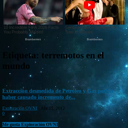
Etiqueta: terremotos en el
mundo
Extracción desmedida de Petróleo y Gas podría
haber causado incremento de...
Exploración OVNI
-
Abr 15, 2012
0
Me gusta Exploración OVNI