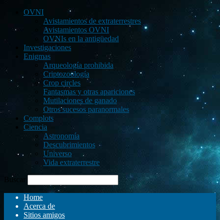
OVNI
Avistamientos de extraterrestres
Avistamientos OVNI
OVNIs en la antigüedad
Investigaciones
Enigmas
Arqueología prohibida
Criptozoología
Crop circles
Fantasmas y otras apariciones
Mutilaciones de ganado
Otros sucesos paranormales
Complots
Ciencia
Astronomía
Descubrimientos
Universo
Vida extraterrestre
Buscar
Home
Acerca de
Sitios amigos