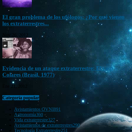
El gran problema de los ufólogos: ¿Por qué vienen
los extraterrestres...
Nov 26, 2012
Evidencia de un ataque extraterrestre: El caso
Colares (Brasil, 1977)
Ene 21, 2012
Categoría popular
Avistamientos OVNI
891
Astronomía
360
Vida extraterrestre
327
Avistamientos de extraterrestres
290
Tecnología Extraterrestre
251