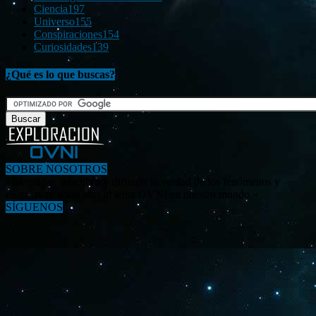
Ciencia
197
Universo
155
Conspiraciones
154
Curiosidades
139
¿Qué es lo que buscas?
SOBRE NOSOTROS
«Investigar, descubrir y difundir la verdad de los fenómenos y
enigmas relacionados al tema OVNI en nuestro mundo.»
SÍGUENOS