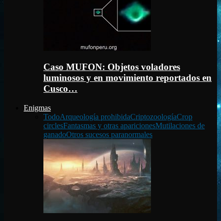
Caso MUFON: Objetos voladores
luminosos y en movimiento reportados en
Cusco…
Enigmas
Todo
Arqueología prohibida
Criptozoología
Crop
circles
Fantasmas y otras apariciones
Mutilaciones de
ganado
Otros sucesos paranormales