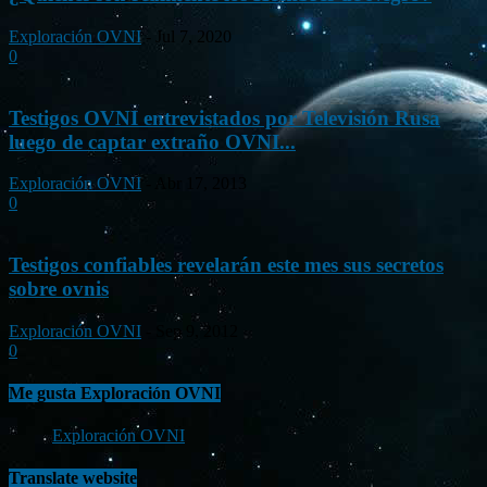
Exploración OVNI
-
Jul 7, 2020
0
Testigos OVNI entrevistados por Televisión Rusa
luego de captar extraño OVNI...
Exploración OVNI
-
Abr 17, 2013
0
Testigos confiables revelarán este mes sus secretos
sobre ovnis
Exploración OVNI
-
Sep 9, 2012
0
Me gusta Exploración OVNI
Exploración OVNI
Translate website