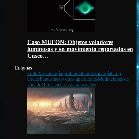
Caso MUFON: Objetos voladores
luminosos y en movimiento reportados en
Cusco…
Enigmas
Todo
Arqueología prohibida
Criptozoología
Crop
circles
Fantasmas y otras apariciones
Mutilaciones de
ganado
Otros sucesos paranormales