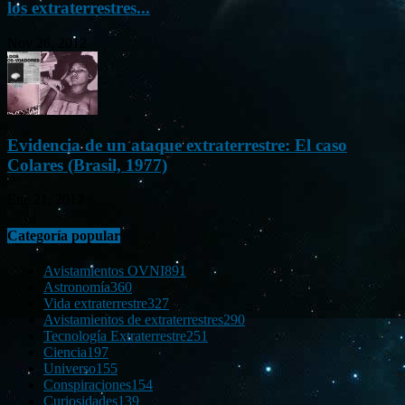
los extraterrestres...
Nov 26, 2012
Evidencia de un ataque extraterrestre: El caso
Colares (Brasil, 1977)
Ene 21, 2012
Categoría popular
Avistamientos OVNI
891
Astronomía
360
Vida extraterrestre
327
Avistamientos de extraterrestres
290
Tecnología Extraterrestre
251
Ciencia
197
Universo
155
Conspiraciones
154
Curiosidades
139