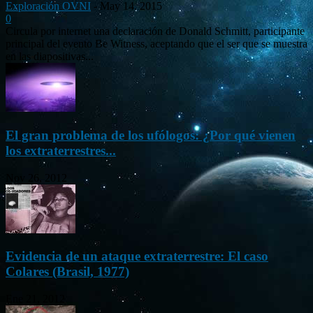
Exploración OVNI
-
May 14, 2015
0
Circula por internet una declaración de Donald Schmitt, participante
principal del evento Be Witness, aceptando que el ser que se muestra
en las diapositivas...
El gran problema de los ufólogos: ¿Por qué vienen
los extraterrestres...
Nov 26, 2012
Evidencia de un ataque extraterrestre: El caso
Colares (Brasil, 1977)
Ene 21, 2012