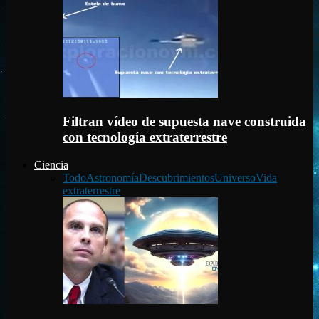
Filtran vídeo de supuesta nave construida
con tecnología extraterrestre
Ciencia
Todo
Astronomía
Descubrimientos
Universo
Vida
extraterrestre