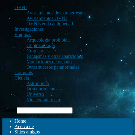
OVNI
Avistamientos de extraterrestres
Avistamientos OVNI
OVNIs en la antigüedad
Investigaciones
Enigmas
Arqueología prohibida
Criptozoología
Crop circles
Fantasmas y otras apariciones
Mutilaciones de ganado
Otros sucesos paranormales
Complots
Ciencia
Astronomía
Descubrimientos
Universo
Vida extraterrestre
Buscar
Home
Acerca de
Sitios amigos