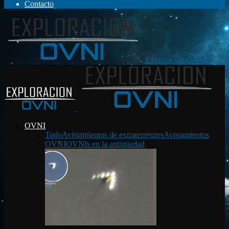
Contacto
Exploración OVNI
OVNI
Todo
Avistamientos de extraterrestres
Avistamientos
OVNI
OVNIs en la antigüedad