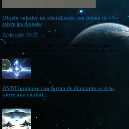
Objeto volador no identificado con forma de «V»
sobre los Ángeles
Exploración OVNI
-
Oct 5, 2025
0
Durante una noche reciente, varios residentes de Los Ángeles
observaron un objeto de apariencia inusual en el cielo. Según los
testigos, el fenómeno consistía...
OVNI luminoso con forma de diamante es visto
sobre una ciudad...
Mar 31, 2024