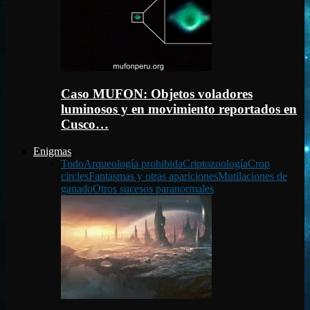
Caso MUFON: Objetos voladores
luminosos y en movimiento reportados en
Cusco…
Enigmas
Todo
Arqueología prohibida
Criptozoología
Crop
circles
Fantasmas y otras apariciones
Mutilaciones de
ganado
Otros sucesos paranormales