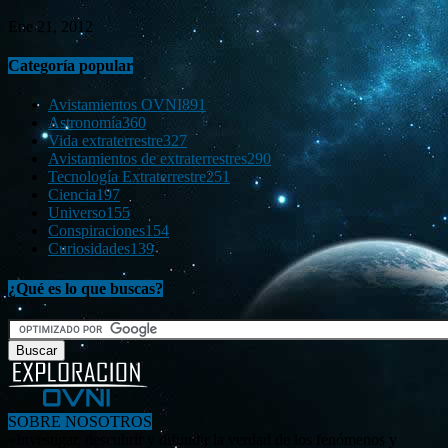
Ene 21, 2012
Categoría popular
Avistamientos OVNI
891
Astronomía
360
Vida extraterrestre
327
Avistamientos de extraterrestres
290
Tecnología Extraterrestre
251
Ciencia
197
Universo
155
Conspiraciones
154
Curiosidades
139
¿Qué es lo que buscas?
SOBRE NOSOTROS
«Investigar, descubrir y difundir la verdad de los fenómenos y