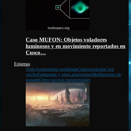
Caso MUFON: Objetos voladores
luminosos y en movimiento reportados en
Cusco…
Enigmas
Todo
Arqueología prohibida
Criptozoología
Crop
circles
Fantasmas y otras apariciones
Mutilaciones de
ganado
Otros sucesos paranormales