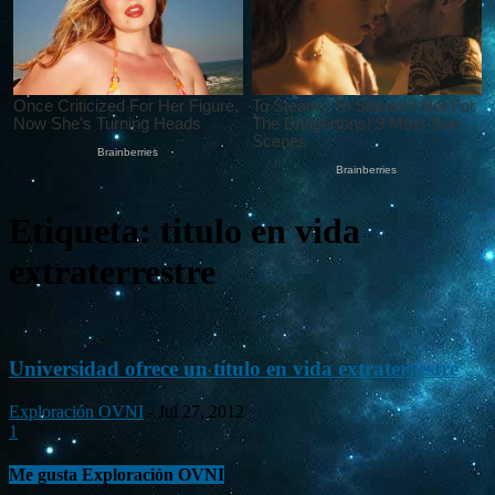
Etiqueta: titulo en vida
extraterrestre
Universidad ofrece un título en vida extraterrestre
Exploración OVNI
-
Jul 27, 2012
1
Me gusta Exploración OVNI