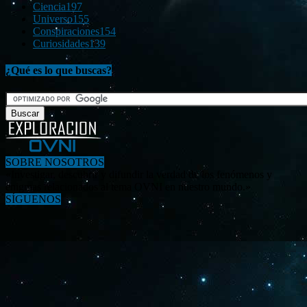
Ciencia
197
Universo
155
Conspiraciones
154
Curiosidades
139
¿Qué es lo que buscas?
SOBRE NOSOTROS
«Investigar, descubrir y difundir la verdad de los fenómenos y
enigmas relacionados al tema OVNI en nuestro mundo.»
SÍGUENOS