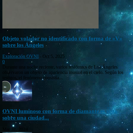
Objeto volador no identificado con forma de «V»
sobre los Ángeles
Exploración OVNI
-
Oct 5, 2025
0
Durante una noche reciente, varios residentes de Los Ángeles
observaron un objeto de apariencia inusual en el cielo. Según los
testigos, el fenómeno consistía...
OVNI luminoso con forma de diamante es visto
sobre una ciudad...
Mar 31, 2024