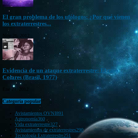
El gran problema de los ufólogos: ¿Por qué vienen
los extraterrestres...
Nov 26, 2012
Evidencia de un ataque extraterrestre: El caso
Colares (Brasil, 1977)
Ene 21, 2012
Categoría popular
Avistamientos OVNI
891
Astronomía
360
Vida extraterrestre
327
Avistamientos de extraterrestres
290
Tecnología Extraterrestre
251