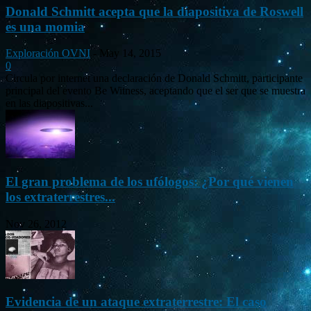
Donald Schmitt acepta que la diapositiva de Roswell
es una momia
Exploración OVNI
-
May 14, 2015
0
Circula por internet una declaración de Donald Schmitt, participante
principal del evento Be Witness, aceptando que el ser que se muestra
en las diapositivas...
El gran problema de los ufólogos: ¿Por qué vienen
los extraterrestres...
Nov 26, 2012
Evidencia de un ataque extraterrestre: El caso