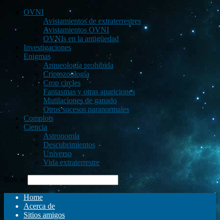
OVNI
Avistamientos de extraterrestres
Avistamientos OVNI
OVNIs en la antigüedad
Investigaciones
Enigmas
Arqueología prohibida
Criptozoología
Crop circles
Fantasmas y otras apariciones
Mutilaciones de ganado
Otros sucesos paranormales
Complots
Ciencia
Astronomía
Descubrimientos
Universo
Vida extraterrestre
Buscar
Home
Acerca de
Sitios amigos