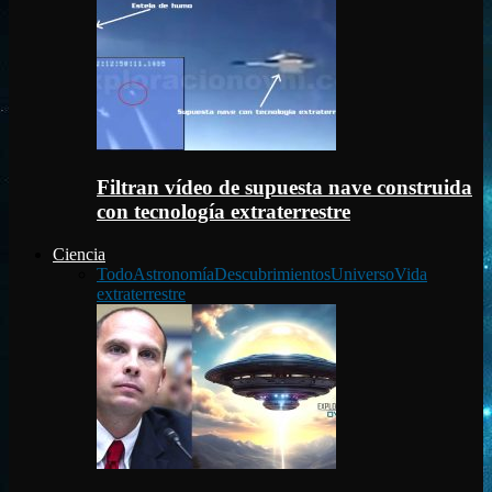
Filtran vídeo de supuesta nave construida
con tecnología extraterrestre
Ciencia
Todo
Astronomía
Descubrimientos
Universo
Vida
extraterrestre