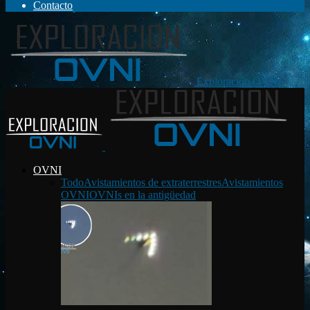
Contacto
Exploración OVNI
OVNI
Todo
Avistamientos de extraterrestres
Avistamientos
OVNI
OVNIs en la antigüedad