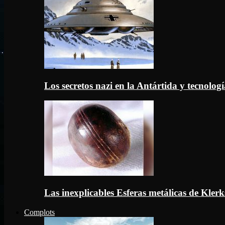
Los secretos nazi en la Antártida y tecnologí
Las inexplicables Esferas metálicas de Kler
Complots