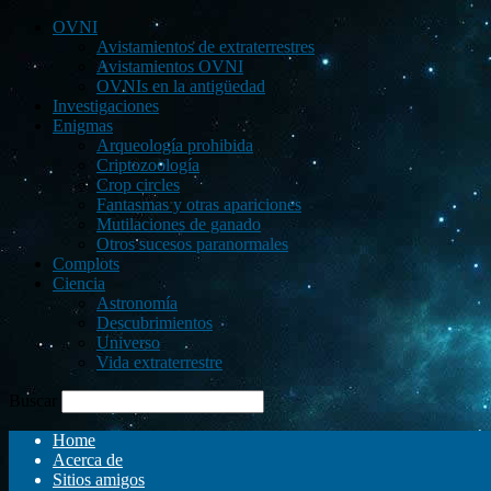
OVNI
Avistamientos de extraterrestres
Avistamientos OVNI
OVNIs en la antigüedad
Investigaciones
Enigmas
Arqueología prohibida
Criptozoología
Crop circles
Fantasmas y otras apariciones
Mutilaciones de ganado
Otros sucesos paranormales
Complots
Ciencia
Astronomía
Descubrimientos
Universo
Vida extraterrestre
Buscar
Home
Acerca de
Sitios amigos