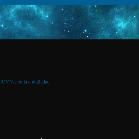
I
OVNIs en la antigüedad