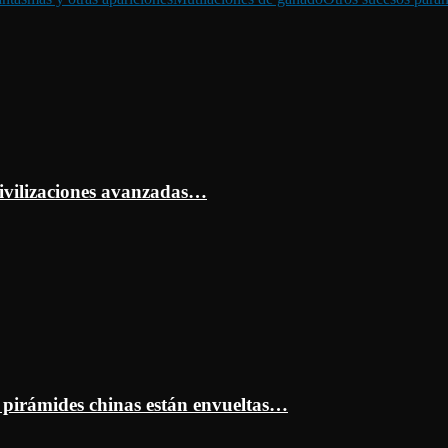
ivilizaciones avanzadas…
s pirámides chinas están envueltas…