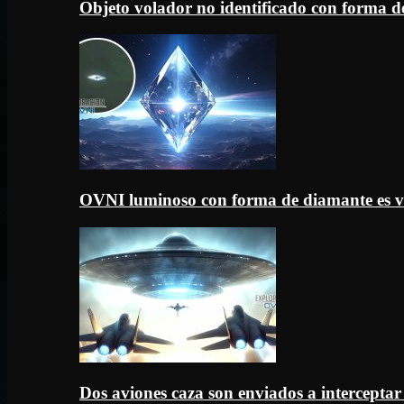
Objeto volador no identificado con forma d
OVNI luminoso con forma de diamante es v
Dos aviones caza son enviados a intercept