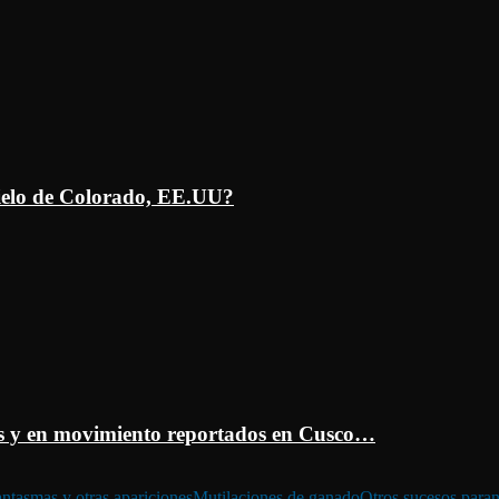
ielo de Colorado, EE.UU?
 y en movimiento reportados en Cusco…
ntasmas y otras apariciones
Mutilaciones de ganado
Otros sucesos para