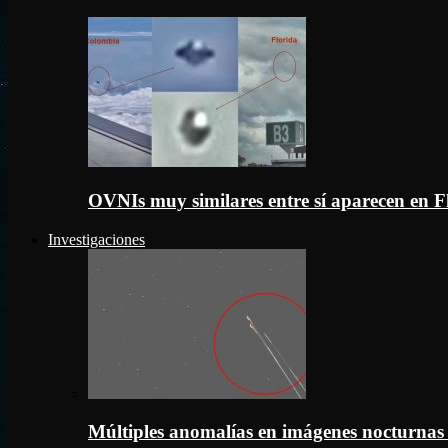
OVNIs muy similares entre sí aparecen en 
Investigaciones
Múltiples anomalías en imágenes nocturnas