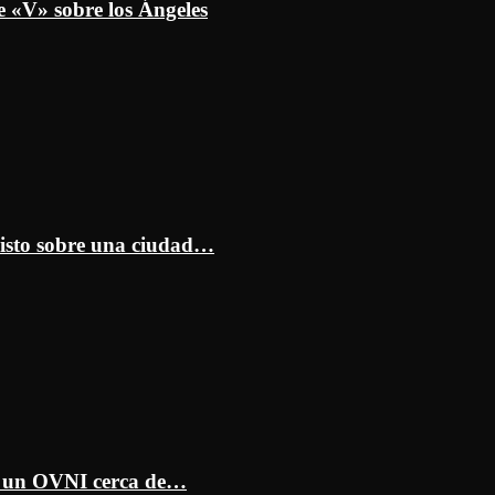
e «V» sobre los Ángeles
isto sobre una ciudad…
ar un OVNI cerca de…