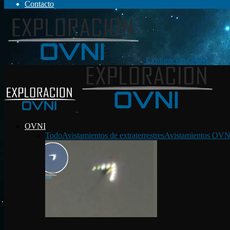
Contacto
Exploración OVNI
OVNI
Todo
Avistamientos de extraterrestres
Avistamientos OVN