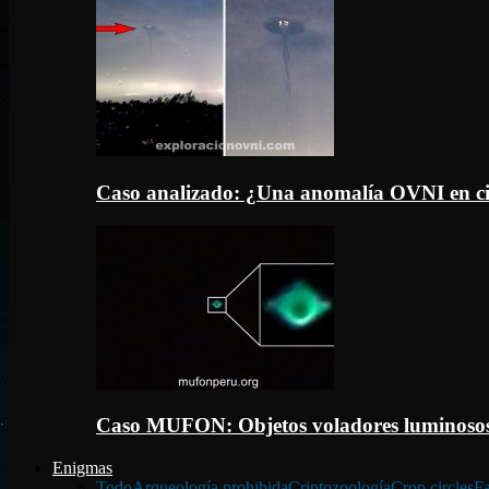
Caso analizado: ¿Una anomalía OVNI en c
Caso MUFON: Objetos voladores luminosos
Enigmas
Todo
Arqueología prohibida
Criptozoología
Crop circles
Fa