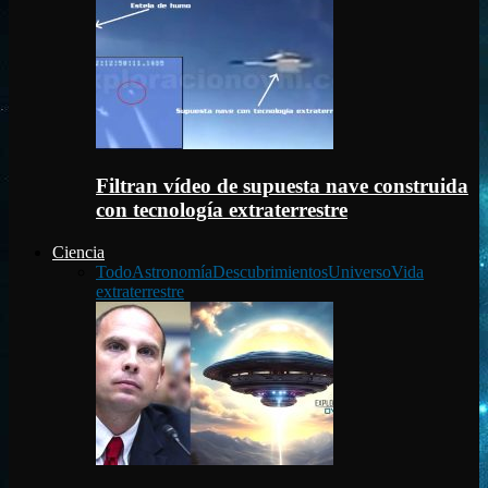
Filtran vídeo de supuesta nave construida
con tecnología extraterrestre
Ciencia
Todo
Astronomía
Descubrimientos
Universo
Vida
extraterrestre