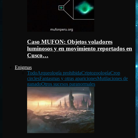
Caso MUFON: Objetos voladores
luminosos y en movimiento reportados en
Cusco…
Enigmas
Todo
Arqueología prohibida
Criptozoología
Crop
circles
Fantasmas y otras apariciones
Mutilaciones de
ganado
Otros sucesos paranormales