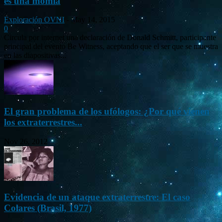
es una momia
Exploración OVNI
-
May 14, 2015
0
Circula por internet una declaración de Donald Schmitt, participante
principal del evento Be Witness, aceptando que el ser que se muestra
en las diapositivas...
El gran problema de los ufólogos: ¿Por qué vienen
los extraterrestres...
Nov 26, 2012
Evidencia de un ataque extraterrestre: El caso
Colares (Brasil, 1977)