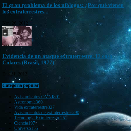
El gran problema de los ufólogos: ¿Por qué vienen
los extraterrestres...
Nov 26, 2012
Evidencia de un ataque extraterrestre: El caso
Colares (Brasil, 1977)
Ene 21, 2012
Categoría popular
Avistamientos OVNI
891
Astronomía
360
Vida extraterrestre
327
Avistamientos de extraterrestres
290
Tecnología Extraterrestre
251
Ciencia
197
Universo
155