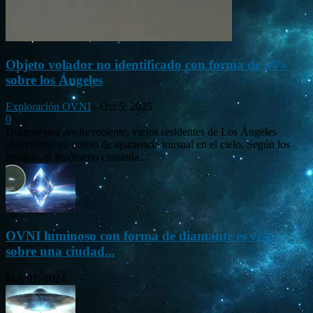
Objeto volador no identificado con forma de «V»
sobre los Ángeles
Exploración OVNI
-
Oct 5, 2025
0
Durante una noche reciente, varios residentes de Los Ángeles
observaron un objeto de apariencia inusual en el cielo. Según los
testigos, el fenómeno consistía...
OVNI luminoso con forma de diamante es visto
sobre una ciudad...
Mar 31, 2024