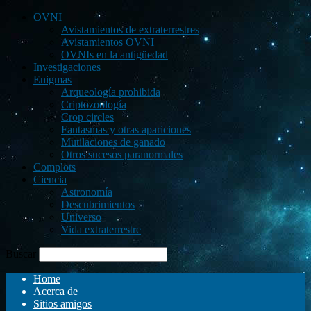
OVNI
Avistamientos de extraterrestres
Avistamientos OVNI
OVNIs en la antigüedad
Investigaciones
Enigmas
Arqueología prohibida
Criptozoología
Crop circles
Fantasmas y otras apariciones
Mutilaciones de ganado
Otros sucesos paranormales
Complots
Ciencia
Astronomía
Descubrimientos
Universo
Vida extraterrestre
Buscar
Home
Acerca de
Sitios amigos