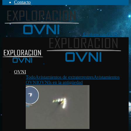
Contacto
Exploración OVNI
OVNI
Todo
Avistamientos de extraterrestres
Avistamientos
OVNI
OVNIs en la antigüedad