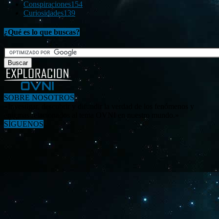
Conspiraciones
154
Curiosidades
139
¿Qué es lo que buscas?
SOBRE NOSOTROS
«Investigar, descubrir y difundir la verdad de los fenómenos y
enigmas relacionados al tema OVNI en nuestro mundo.»
SÍGUENOS