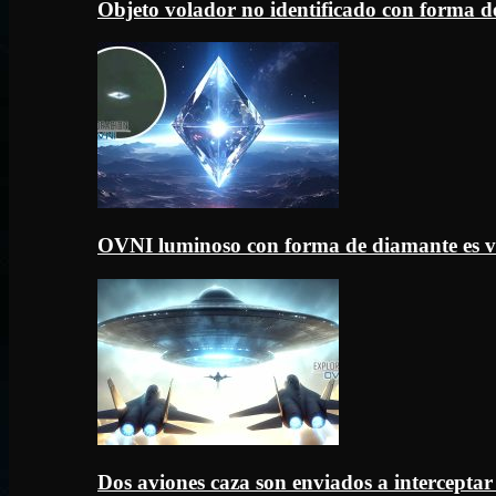
Objeto volador no identificado con forma d
OVNI luminoso con forma de diamante es v
Dos aviones caza son enviados a intercept