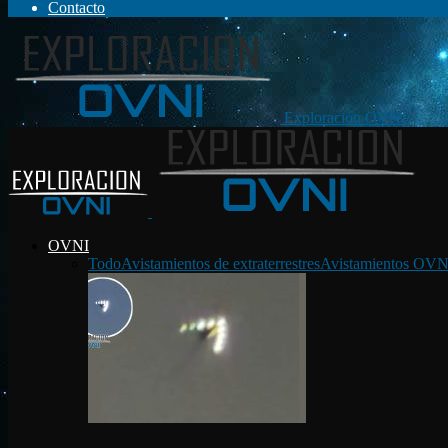
Contacto
Exploración OVNI
OVNI
Todo
Avistamientos de extraterrestres
Avistamientos OVN