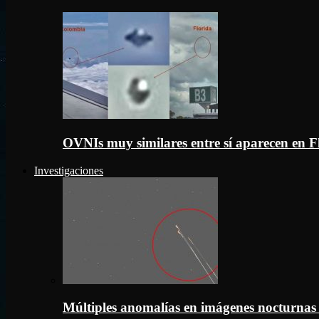
OVNIs muy similares entre sí aparecen en 
Investigaciones
Múltiples anomalías en imágenes nocturnas