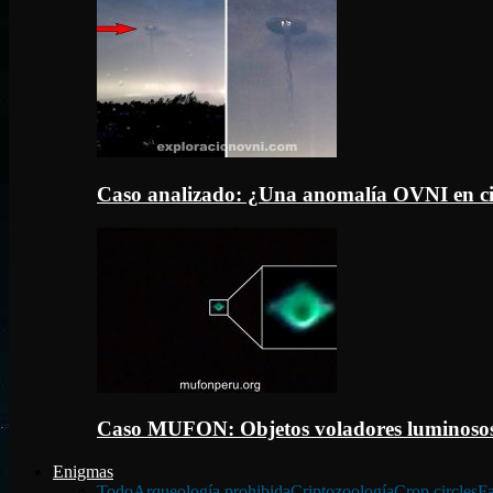
Caso analizado: ¿Una anomalía OVNI en c
Caso MUFON: Objetos voladores luminosos
Enigmas
Todo
Arqueología prohibida
Criptozoología
Crop circles
Fa