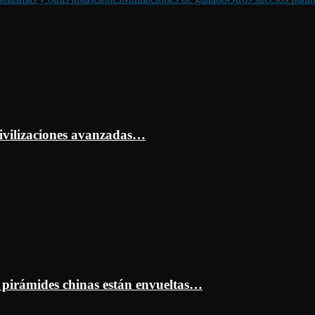
ivilizaciones avanzadas…
s pirámides chinas están envueltas…