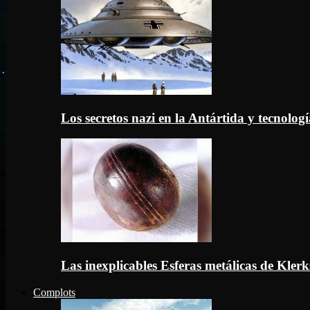
Los secretos nazi en la Antártida y tecnologí
Las inexplicables Esferas metálicas de Kler
Complots