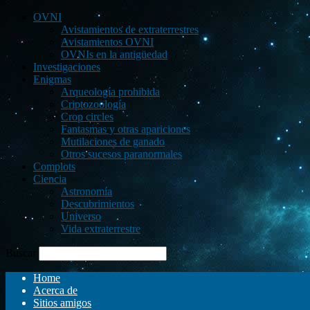
OVNI
Avistamientos de extraterrestres
Avistamientos OVNI
OVNIs en la antigüedad
Investigaciones
Enigmas
Arqueología prohibida
Criptozoología
Crop circles
Fantasmas y otras apariciones
Mutilaciones de ganado
Otros sucesos paranormales
Complots
Ciencia
Astronomía
Descubrimientos
Universo
Vida extraterrestre
Buscar
Home
Acerca de
Sitios amigos