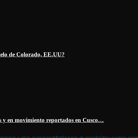
ielo de Colorado, EE.UU?
 y en movimiento reportados en Cusco…
ntasmas y otras apariciones
Mutilaciones de ganado
Otros sucesos para