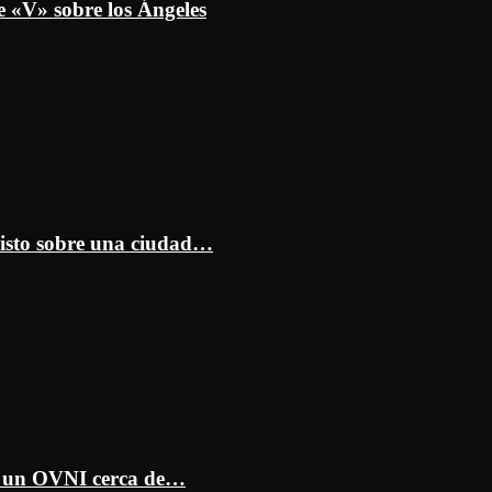
e «V» sobre los Ángeles
isto sobre una ciudad…
ar un OVNI cerca de…