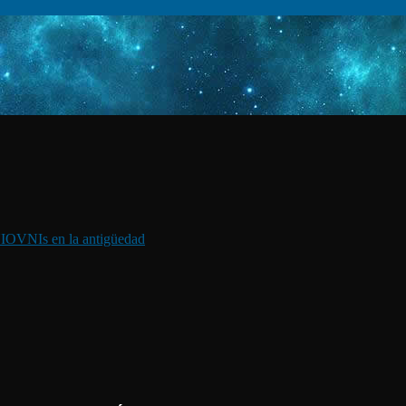
I
OVNIs en la antigüedad