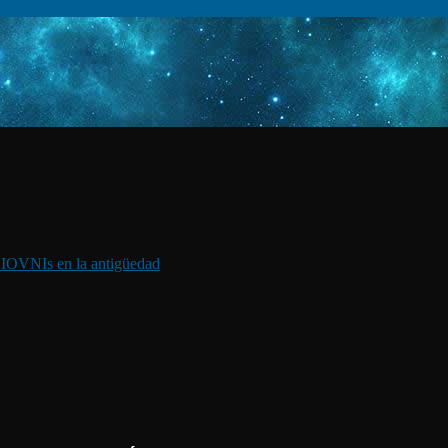
I
OVNIs en la antigüedad