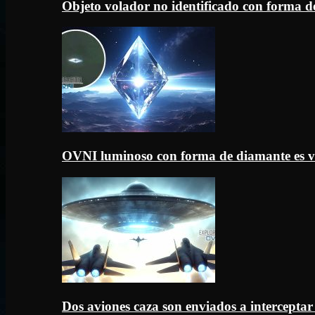
Objeto volador no identificado con forma d
OVNI luminoso con forma de diamante es v
Dos aviones caza son enviados a intercept