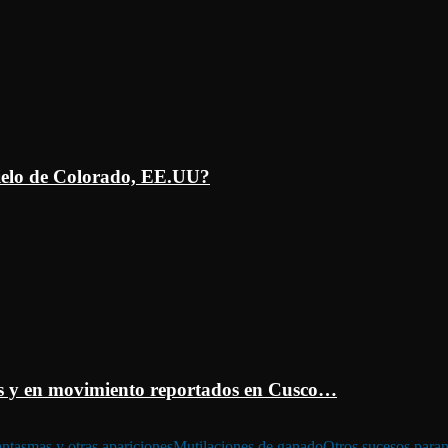
ielo de Colorado, EE.UU?
 y en movimiento reportados en Cusco…
ntasmas y otras apariciones
Mutilaciones de ganado
Otros sucesos para