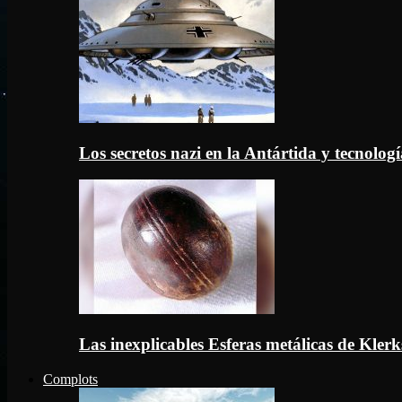
Los secretos nazi en la Antártida y tecnologí
Las inexplicables Esferas metálicas de Kler
Complots