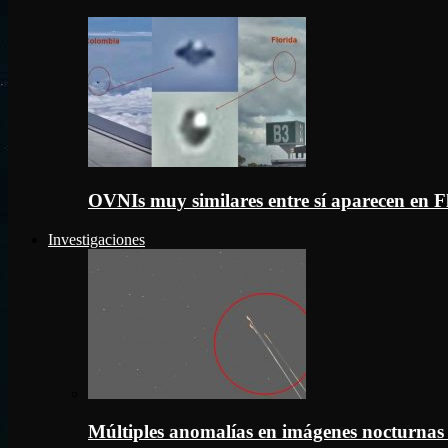
OVNIs muy similares entre sí aparecen en 
Investigaciones
Múltiples anomalías en imágenes nocturnas