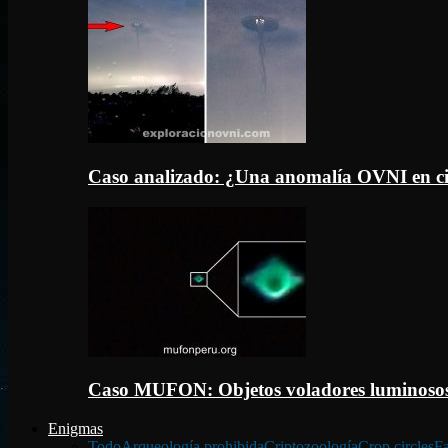
Caso analizado: ¿Una anomalía OVNI en c
Caso MUFON: Objetos voladores luminosos
Enigmas
Todo
Arqueología prohibida
Criptozoología
Crop circles
Fa