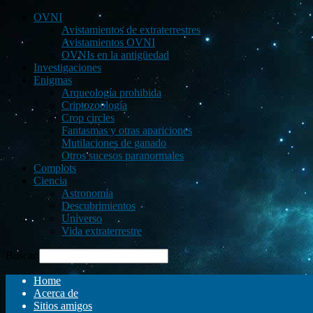
OVNI
Avistamientos de extraterrestres
Avistamientos OVNI
OVNIs en la antigüedad
Investigaciones
Enigmas
Arqueología prohibida
Criptozoología
Crop circles
Fantasmas y otras apariciones
Mutilaciones de ganado
Otros sucesos paranormales
Complots
Ciencia
Astronomía
Descubrimientos
Universo
Vida extraterrestre
Buscar
Home
Acerca de
Sitios amigos