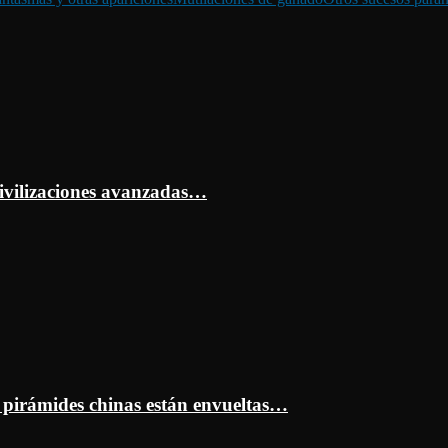
ivilizaciones avanzadas…
s pirámides chinas están envueltas…