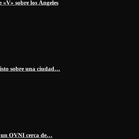
e «V» sobre los Ángeles
isto sobre una ciudad…
ar un OVNI cerca de…