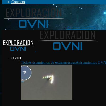
Contacto
Exploración OVNI
OVNI
Todo
Avistamientos de extraterrestres
Avistamientos OVN