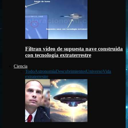
Filtran vídeo de supuesta nave construida
con tecnología extraterrestre
Ciencia
Todo
Astronomía
Descubrimientos
Universo
Vida
extraterrestre