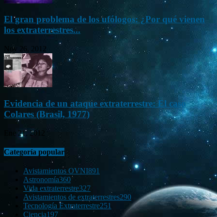
El gran problema de los ufólogos: ¿Por qué vienen
los extraterrestres...
Nov 26, 2012
Evidencia de un ataque extraterrestre: El caso
Colares (Brasil, 1977)
Ene 21, 2012
Categoría popular
Avistamientos OVNI
891
Astronomía
360
Vida extraterrestre
327
Avistamientos de extraterrestres
290
Tecnología Extraterrestre
251
Ciencia
197