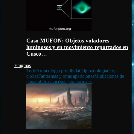
Caso MUFON: Objetos voladores
luminosos y en movimiento reportados en
Cusco…
Enigmas
Todo
Arqueología prohibida
Criptozoología
Crop
circles
Fantasmas y otras apariciones
Mutilaciones de
ganado
Otros sucesos paranormales