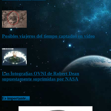
Ene 21, 2012
Posibles viajeros del tiempo captados en vídeo
Abr 13, 2013
Las fotografías OVNI de Robert Dean
supuestamente suprimidas por NASA
Jul 23, 2015
Es importante…