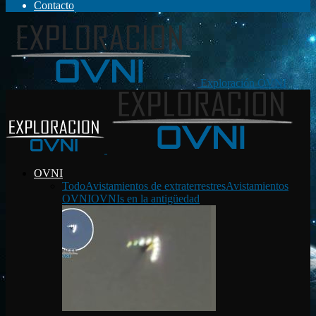
Contacto
Exploración OVNI
OVNI
Todo
Avistamientos de extraterrestres
Avistamientos
OVNI
OVNIs en la antigüedad