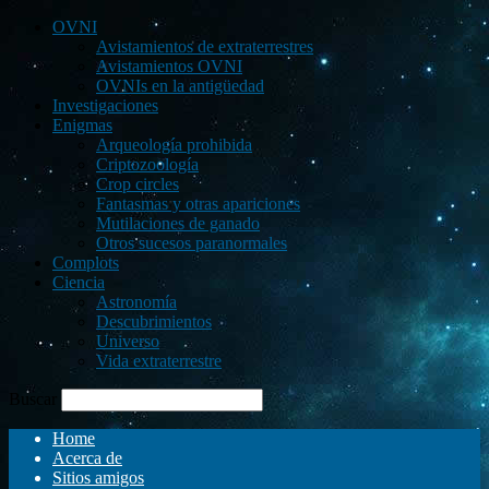
OVNI
Avistamientos de extraterrestres
Avistamientos OVNI
OVNIs en la antigüedad
Investigaciones
Enigmas
Arqueología prohibida
Criptozoología
Crop circles
Fantasmas y otras apariciones
Mutilaciones de ganado
Otros sucesos paranormales
Complots
Ciencia
Astronomía
Descubrimientos
Universo
Vida extraterrestre
Buscar
Home
Acerca de
Sitios amigos