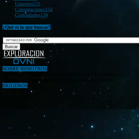
Universo
155
Conspiraciones
154
Curiosidades
139
¿Qué es lo que buscas?
SOBRE NOSOTROS
«Investigar, descubrir y difundir la verdad de los fenómenos y
enigmas relacionados al tema OVNI en nuestro mundo.»
SÍGUENOS