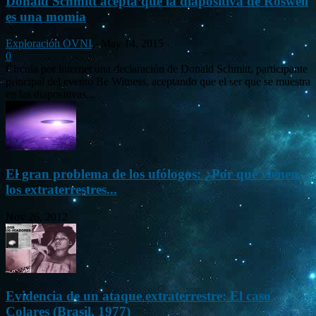
Donald Schmitt acepta que la diapositiva de Roswell
es una momia
Exploración OVNI
-
May 14, 2015
0
Circula por internet una declaración de Donald Schmitt, participante
principal del evento Be Witness, aceptando que el ser que se muestra
en las diapositivas...
El gran problema de los ufólogos: ¿Por qué vienen
los extraterrestres...
Nov 26, 2012
Evidencia de un ataque extraterrestre: El caso
Colares (Brasil, 1977)