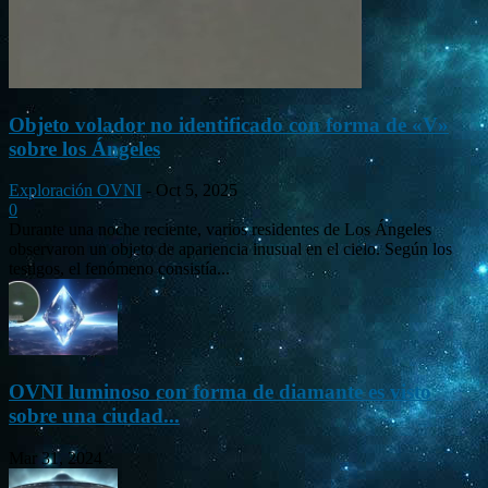
Objeto volador no identificado con forma de «V»
sobre los Ángeles
Exploración OVNI
-
Oct 5, 2025
0
Durante una noche reciente, varios residentes de Los Ángeles
observaron un objeto de apariencia inusual en el cielo. Según los
testigos, el fenómeno consistía...
OVNI luminoso con forma de diamante es visto
sobre una ciudad...
Mar 31, 2024