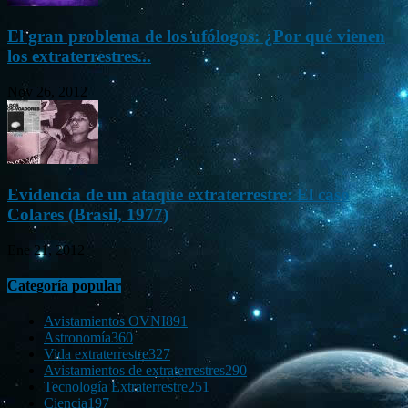
El gran problema de los ufólogos: ¿Por qué vienen
los extraterrestres...
Nov 26, 2012
Evidencia de un ataque extraterrestre: El caso
Colares (Brasil, 1977)
Ene 21, 2012
Categoría popular
Avistamientos OVNI
891
Astronomía
360
Vida extraterrestre
327
Avistamientos de extraterrestres
290
Tecnología Extraterrestre
251
Ciencia
197