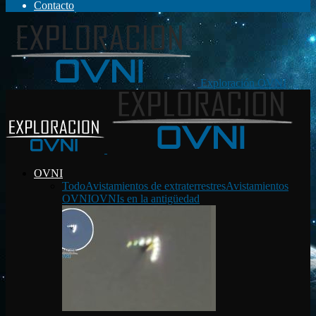
Contacto
Exploración OVNI
OVNI
Todo
Avistamientos de extraterrestres
Avistamientos
OVNI
OVNIs en la antigüedad