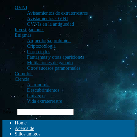
OVNI
Avistamientos de extraterrestres
Avistamientos OVNI
OVNIs en la antigüedad
Investigaciones
Enigmas
Arqueología prohibida
Criptozoología
Crop circles
Fantasmas y otras apariciones
Mutilaciones de ganado
Otros sucesos paranormales
Complots
Ciencia
Astronomía
Descubrimientos
Universo
Vida extraterrestre
Buscar
Home
Acerca de
Sitios amigos