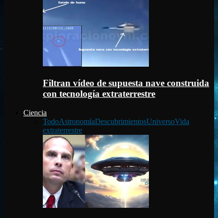
Filtran vídeo de supuesta nave construida
con tecnología extraterrestre
Ciencia
Todo
Astronomía
Descubrimientos
Universo
Vida
extraterrestre