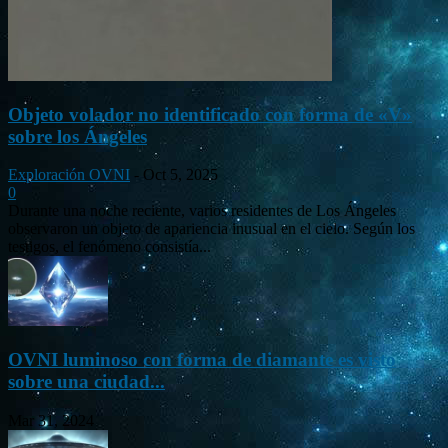
Objeto volador no identificado con forma de «V»
sobre los Ángeles
Exploración OVNI
-
Oct 5, 2025
0
Durante una noche reciente, varios residentes de Los Ángeles
observaron un objeto de apariencia inusual en el cielo. Según los
testigos, el fenómeno consistía...
OVNI luminoso con forma de diamante es visto
sobre una ciudad...
Mar 31, 2024