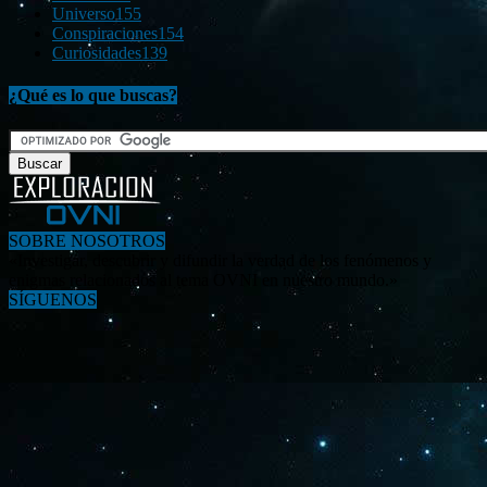
Universo
155
Conspiraciones
154
Curiosidades
139
¿Qué es lo que buscas?
SOBRE NOSOTROS
«Investigar, descubrir y difundir la verdad de los fenómenos y
enigmas relacionados al tema OVNI en nuestro mundo.»
SÍGUENOS