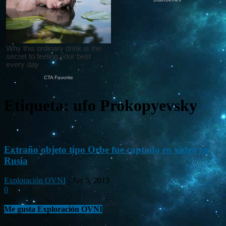
Etiqueta: ufo Prokopyevsky
Extraño objeto tipo Orbe fue captado en vídeo en
Rusia
Exploración OVNI
-
Jun 5, 2013
0
Me gusta Exploración OVNI