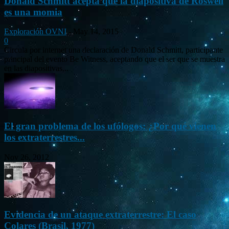
Donald Schmitt acepta que la diapositiva de Roswell
es una momia
Exploración OVNI
-
May 14, 2015
0
Circula por internet una declaración de Donald Schmitt, participante
principal del evento Be Witness, aceptando que el ser que se muestra
en las diapositivas...
El gran problema de los ufólogos: ¿Por qué vienen
los extraterrestres...
Nov 26, 2012
Evidencia de un ataque extraterrestre: El caso
Colares (Brasil, 1977)