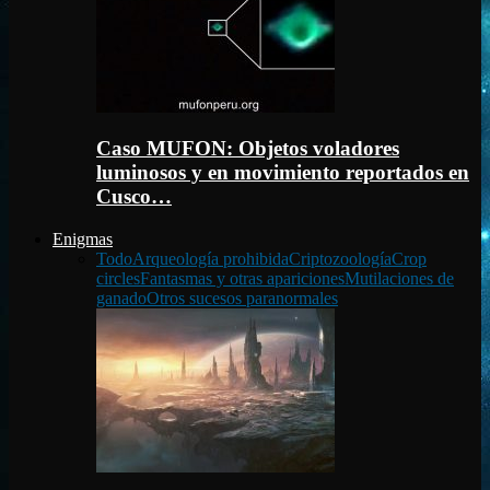
Caso MUFON: Objetos voladores
luminosos y en movimiento reportados en
Cusco…
Enigmas
Todo
Arqueología prohibida
Criptozoología
Crop
circles
Fantasmas y otras apariciones
Mutilaciones de
ganado
Otros sucesos paranormales