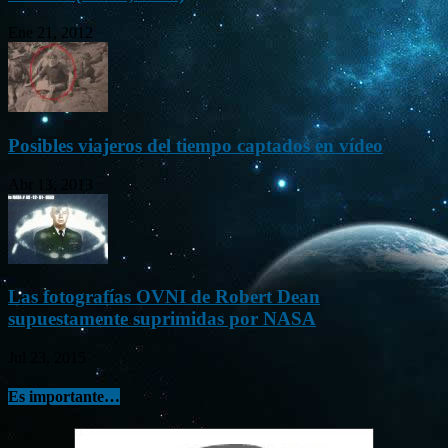
Ene 21, 2012
Posibles viajeros del tiempo captados en vídeo
Abr 13, 2013
Las fotografías OVNI de Robert Dean
supuestamente suprimidas por NASA
Jul 23, 2015
Es importante…