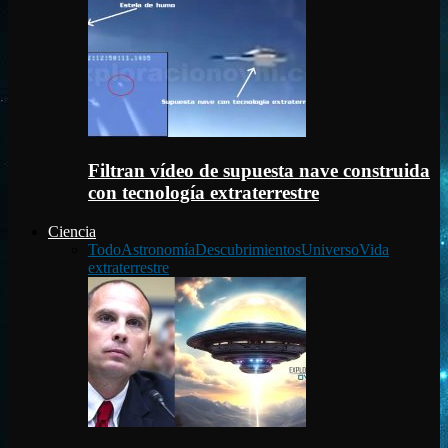
Filtran vídeo de supuesta nave construida
con tecnología extraterrestre
Ciencia
Todo
Astronomía
Descubrimientos
Universo
Vida
extraterrestre