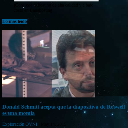
¡Consigue tu hosting de alta calidad y a bajo
costo en Banahosting!
Lo más leído
Donald Schmitt acepta que la diapositiva de Roswell
es una momia
Exploración OVNI
-
May 14, 2015