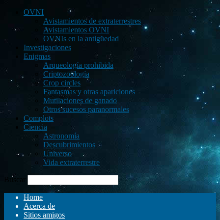
OVNI
Avistamientos de extraterrestres
Avistamientos OVNI
OVNIs en la antigüedad
Investigaciones
Enigmas
Arqueología prohibida
Criptozoología
Crop circles
Fantasmas y otras apariciones
Mutilaciones de ganado
Otros sucesos paranormales
Complots
Ciencia
Astronomía
Descubrimientos
Universo
Vida extraterrestre
Buscar
Home
Acerca de
Sitios amigos