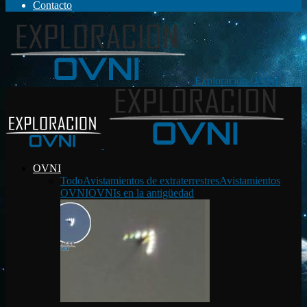
Contacto
Exploración OVNI
OVNI
Todo
Avistamientos de extraterrestres
Avistamientos
OVNI
OVNIs en la antigüedad