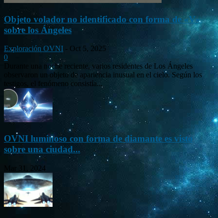
Objeto volador no identificado con forma de «V»
sobre los Ángeles
Exploración OVNI
-
Oct 5, 2025
0
Durante una noche reciente, varios residentes de Los Ángeles
observaron un objeto de apariencia inusual en el cielo. Según los
testigos, el fenómeno consistía...
OVNI luminoso con forma de diamante es visto
sobre una ciudad...
Mar 31, 2024