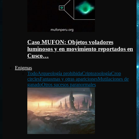
Caso MUFON: Objetos voladores
luminosos y en movimiento reportados en
Cusco…
Enigmas
Todo
Arqueología prohibida
Criptozoología
Crop
circles
Fantasmas y otras apariciones
Mutilaciones de
ganado
Otros sucesos paranormales