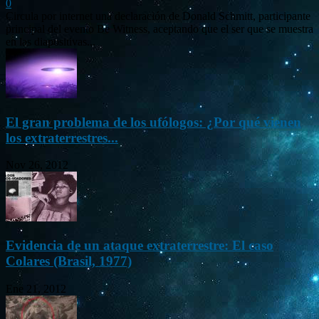
0
Circula por internet una declaración de Donald Schmitt, participante
principal del evento Be Witness, aceptando que el ser que se muestra
en las diapositivas...
El gran problema de los ufólogos: ¿Por qué vienen
los extraterrestres...
Nov 26, 2012
Evidencia de un ataque extraterrestre: El caso
Colares (Brasil, 1977)
Ene 21, 2012