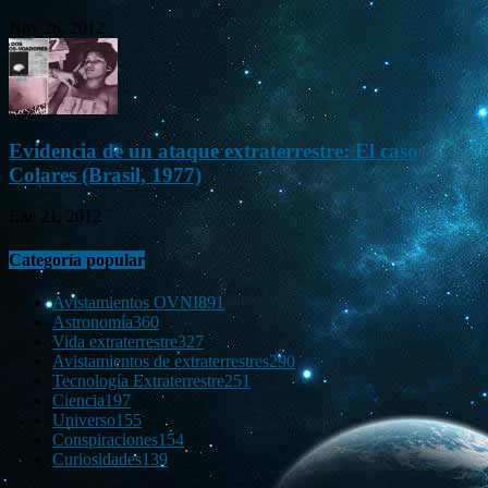
Nov 26, 2012
Evidencia de un ataque extraterrestre: El caso
Colares (Brasil, 1977)
Ene 21, 2012
Categoría popular
Avistamientos OVNI
891
Astronomía
360
Vida extraterrestre
327
Avistamientos de extraterrestres
290
Tecnología Extraterrestre
251
Ciencia
197
Universo
155
Conspiraciones
154
Curiosidades
139