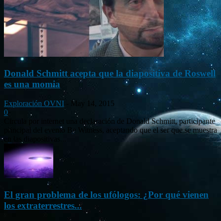
Donald Schmitt acepta que la diapositiva de Roswell
es una momia
Exploración OVNI
-
May 14, 2015
0
Circula por internet una declaración de Donald Schmitt, participante
principal del evento Be Witness, aceptando que el ser que se muestra
en las diapositivas...
El gran problema de los ufólogos: ¿Por qué vienen
los extraterrestres...