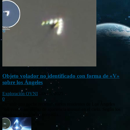
Objeto volador no identificado con forma de «V»
sobre los Ángeles
Exploración OVNI
-
Oct 5, 2025
0
Durante una noche reciente, varios residentes de Los Ángeles
observaron un objeto de apariencia inusual en el cielo. Según los
testigos, el fenómeno consistía...