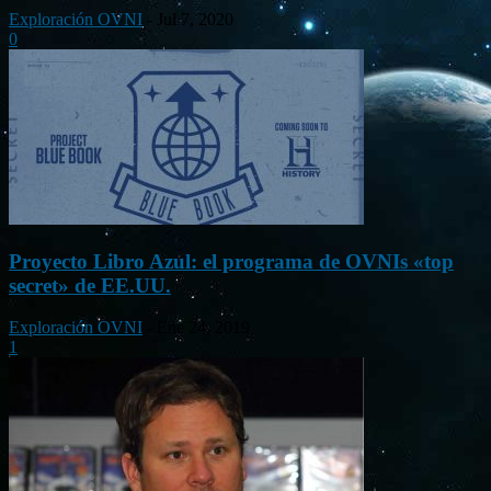
Exploración OVNI
-
Jul 7, 2020
0
Proyecto Libro Azul: el programa de OVNIs «top
secret» de EE.UU.
Exploración OVNI
-
Ene 24, 2019
1