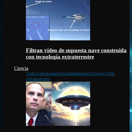
Filtran vídeo de supuesta nave construida
con tecnología extraterrestre
Ciencia
Todo
Astronomía
Descubrimientos
Universo
Vida
extraterrestre