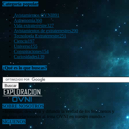
Categoría popular
Avistamientos OVNI
891
Astronomía
360
Vida extraterrestre
327
Avistamientos de extraterrestres
290
Tecnología Extraterrestre
251
Ciencia
197
Universo
155
Conspiraciones
154
Curiosidades
139
¿Qué es lo que buscas?
SOBRE NOSOTROS
«Investigar, descubrir y difundir la verdad de los fenómenos y
enigmas relacionados al tema OVNI en nuestro mundo.»
SÍGUENOS