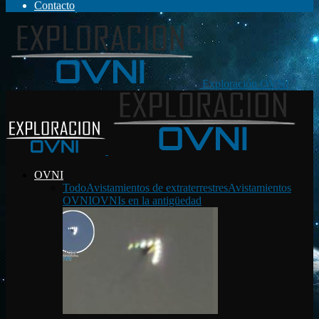
Contacto
Exploración OVNI
OVNI
Todo
Avistamientos de extraterrestres
Avistamientos
OVNI
OVNIs en la antigüedad