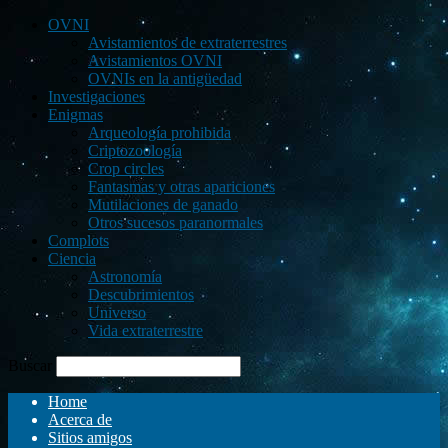
OVNI
Avistamientos de extraterrestres
Avistamientos OVNI
OVNIs en la antigüedad
Investigaciones
Enigmas
Arqueología prohibida
Criptozoología
Crop circles
Fantasmas y otras apariciones
Mutilaciones de ganado
Otros sucesos paranormales
Complots
Ciencia
Astronomía
Descubrimientos
Universo
Vida extraterrestre
Buscar
Home
Acerca de
Sitios amigos