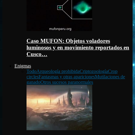
Caso MUFON: Objetos voladores
luminosos y en movimiento reportados en
Cusco…
Enigmas
Todo
Arqueología prohibida
Criptozoología
Crop
circles
Fantasmas y otras apariciones
Mutilaciones de
ganado
Otros sucesos paranormales