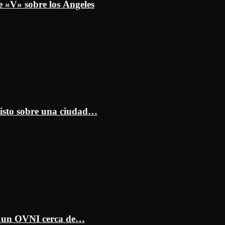
e «V» sobre los Ángeles
isto sobre una ciudad…
ar un OVNI cerca de…