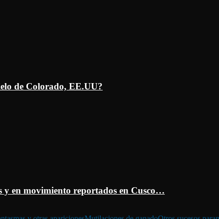
ielo de Colorado, EE.UU?
 y en movimiento reportados en Cusco…
ntasmas y otras apariciones
Mutilaciones de ganado
Otros sucesos para