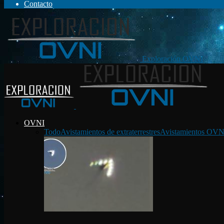
Contacto
Exploración OVNI
OVNI
Todo
Avistamientos de extraterrestres
Avistamientos OVN