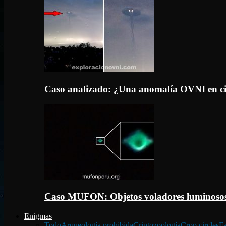
Caso analizado: ¿Una anomalía OVNI en c
Caso MUFON: Objetos voladores luminosos
Enigmas
Todo
Arqueología prohibida
Criptozoología
Crop circles
Fa