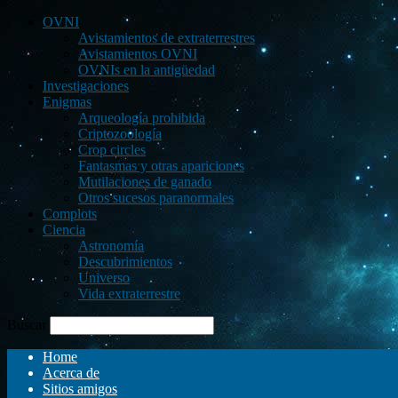
OVNI
Avistamientos de extraterrestres
Avistamientos OVNI
OVNIs en la antigüedad
Investigaciones
Enigmas
Arqueología prohibida
Criptozoología
Crop circles
Fantasmas y otras apariciones
Mutilaciones de ganado
Otros sucesos paranormales
Complots
Ciencia
Astronomía
Descubrimientos
Universo
Vida extraterrestre
Buscar
Home
Acerca de
Sitios amigos