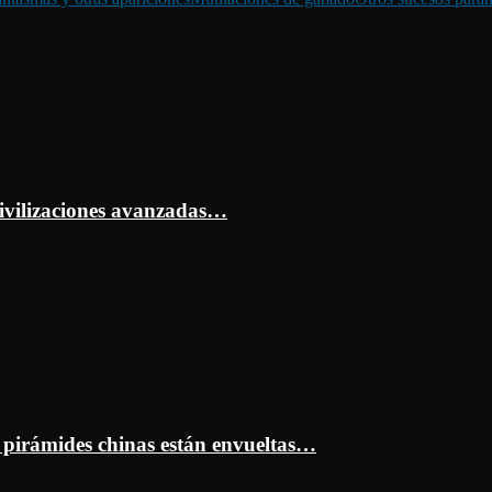
ivilizaciones avanzadas…
s pirámides chinas están envueltas…