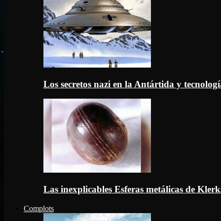
Los secretos nazi en la Antártida y tecnologí
Las inexplicables Esferas metálicas de Kler
Complots