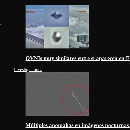
OVNIs muy similares entre sí aparecen en 
Investigaciones
Múltiples anomalías en imágenes nocturnas