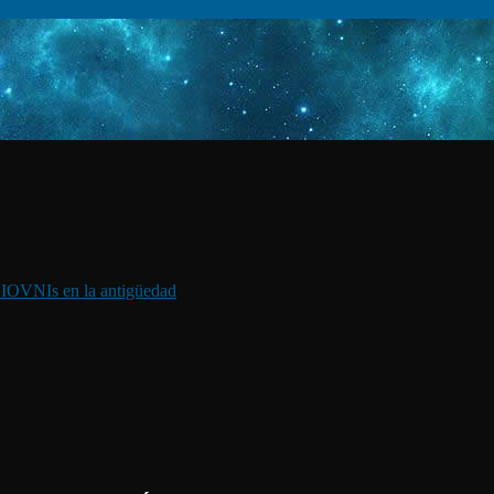
I
OVNIs en la antigüedad