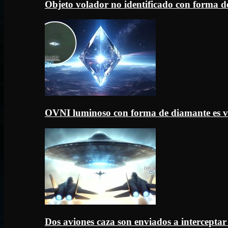
Objeto volador no identificado con forma d
OVNI luminoso con forma de diamante es v
Dos aviones caza son enviados a intercept